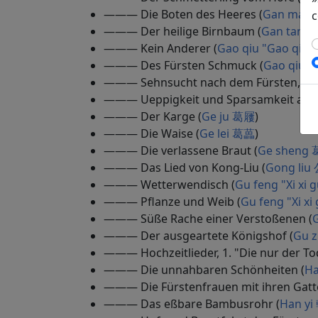
——— Die Boten des Heeres (
Gan mao
c
——— Der heilige Birnbaum (
Gan tang
——— Kein Anderer (
Gao qiu "Gao qi
——— Des Fürsten Schmuck (
Gao qiu 
——— Sehnsucht nach dem Fürsten, der 
——— Ueppigkeit und Sparsamkeit am 
——— Der Karge (
Ge ju 葛屨
)
——— Die Waise (
Ge lei 葛藟
)
——— Die verlassene Braut (
Ge sheng
——— Das Lied von Kong-Liu (
Gong liu
——— Wetterwendisch (
Gu feng "Xi x
——— Pflanze und Weib (
Gu feng "Xi 
——— Süße Rache einer Verstoßenen (
——— Der ausgeartete Königshof (
Gu 
——— Hochzeitlieder, 1. "Die nur der To
——— Die unnahbaren Schönheiten (
H
——— Die Fürstenfrauen mit ihren Gatten 
——— Das eßbare Bambusrohr (
Han y