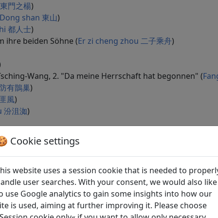
ng 東門之楊
)
Dong shan 東山
)
shi 都人士
)
 ihre beiden Söhne (
Er zi cheng zhou 二子乘舟
)
)
ching-Wang, 2. "Da meine Herrschaft hat begonnen" (
Fan
ao 防有鵲巢
)
g 匪風
)
 ru 汾沮洳
)
🍪 Cookie settings
u yi 芣苢
)
 fu tian" 甫田 "無田甫田"
)
his website uses a session cookie that is needed to properl
n "Wu tian fu tian" 甫田 "無田甫田"
)
andle user searches. With your consent, we would also like
 tian "Zhuo bi fu tian" 甫田 "倬彼甫田"
)
o use Google analytics to gain some insights into how our
yi 鳧鷖
)
ite is used, aiming at further improving it. Please choose
 you 蜉蝣
)
Session cookie only« if you want to allow only necessary