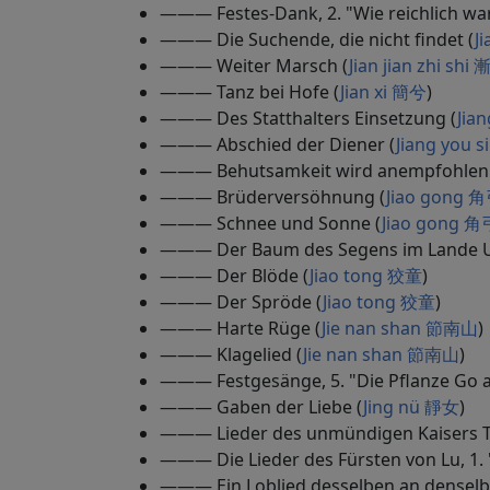
——— Festes-Dank, 2. "Wie reichlich wa
——— Die Suchende, die nicht findet (
J
——— Weiter Marsch (
Jian jian zhi s
——— Tanz bei Hofe (
Jian xi 簡兮
)
——— Des Statthalters Einsetzung (
Jia
——— Abschied der Diener (
Jiang you 
——— Behutsamkeit wird anempfohlen
——— Brüderversöhnung (
Jiao gong 
——— Schnee und Sonne (
Jiao gong 角
——— Der Baum des Segens im Lande U
——— Der Blöde (
Jiao tong 狡童
)
——— Der Spröde (
Jiao tong 狡童
)
——— Harte Rüge (
Jie nan shan 節南山
)
——— Klagelied (
Jie nan shan 節南山
)
——— Festgesänge, 5. "Die Pflanze Go 
——— Gaben der Liebe (
Jing nü 靜女
)
——— Lieder des unmündigen Kaisers Tsch
——— Die Lieder des Fürsten von Lu, 1. 
——— Ein Loblied desselben an denselb