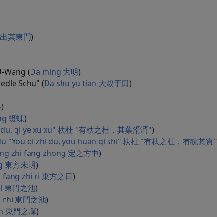
en 出其東門
)
-Wang (
Da ming 大明
)
edle Schu" (
Da shu yu tian 大叔于田
)
蕩
)
ong 蝃蝀
)
zhi du, qi ye xu xu" 杕杜 "有杕之杜，其葉湑湑"
)
du "You di zhi du, you huan qi shi" 杕杜 "有杕之杜，有睆其實"
ing zhi fang zhong 定之方中
)
ing 東方未明
)
 fang zhi ri 東方之日
)
chi 東門之池
)
i chi 東門之池
)
han 東門之墠
)