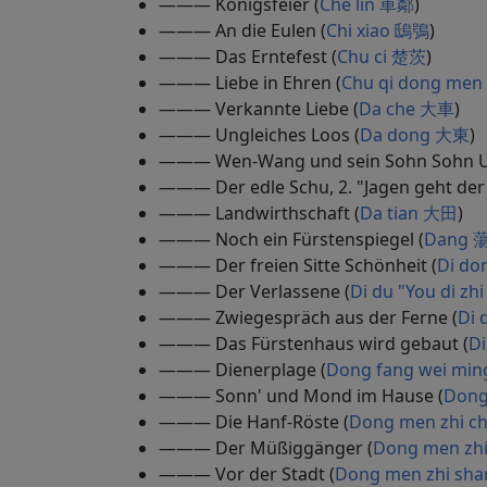
——— Königsfeier (
Che lin 車鄰
)
——— An die Eulen (
Chi xiao 鴟鴞
)
——— Das Erntefest (
Chu ci 楚茨
)
——— Liebe in Ehren (
Chu qi dong m
——— Verkannte Liebe (
Da che 大車
)
——— Ungleiches Loos (
Da dong 大東
)
——— Wen-Wang und sein Sohn Sohn U
——— Der edle Schu, 2. "Jagen geht der 
——— Landwirthschaft (
Da tian 大田
)
——— Noch ein Fürstenspiegel (
Dang 
——— Der freien Sitte Schönheit (
Di d
——— Der Verlassene (
Di du "You di 
——— Zwiegespräch aus der Ferne (
Di 
——— Das Fürstenhaus wird gebaut (
D
——— Dienerplage (
Dong fang wei m
——— Sonn' und Mond im Hause (
Dong
——— Die Hanf-Röste (
Dong men zhi 
——— Der Müßiggänger (
Dong men zh
——— Vor der Stadt (
Dong men zhi s