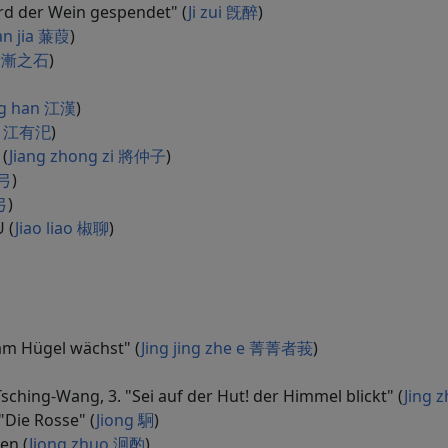
rd der Wein gespendet" (
Ji zui 旣醉
)
ian jia 蒹葭
)
hi 漸漸之石
)
ng han 江漢
)
si 江有汜
)
 (
Jiang zhong zi 將仲子
)
角弓
)
弓
)
 (
Jiao liao 椒聊
)
am Hügel wächst" (
Jing jing zhe e 菁菁者莪
)
ing-Wang, 3. "Sei auf der Hut! der Himmel blickt" (
Jing 
"Die Rosse" (
Jiong 駉
)
en (
Jiong zhuo 泂酌
)