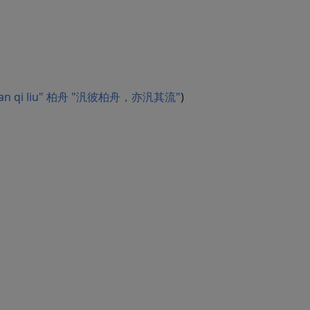
 yi fan qi liu" 柏舟 "汎彼柏舟，亦汎其流"
)