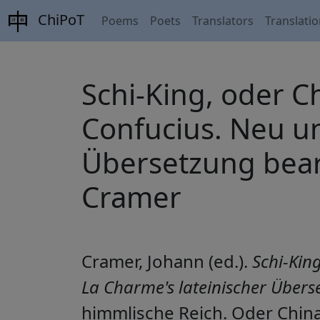
ChiPoT
Poems
Poets
Translators
Translati
Schi-King, oder C
Confucius. Neu un
Übersetzung bearb
Cramer
Cramer, Johann (ed.).
Schi-Kin
La Charme's lateinischer Übers
himmlische Reich. Oder China'