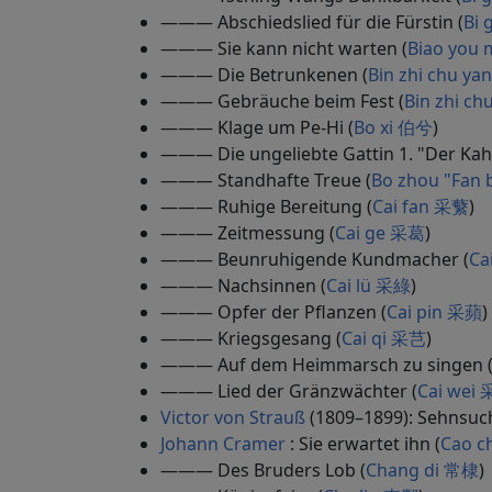
——— Abschiedslied für die Fürstin (
Bi
——— Sie kann nicht warten (
Biao you
——— Die Betrunkenen (
Bin zhi chu 
——— Gebräuche beim Fest (
Bin zhi 
——— Klage um Pe-Hi (
Bo xi 伯兮
)
——— Die ungeliebte Gattin 1. "Der Ka
——— Standhafte Treue (
Bo zhou "Fan
——— Ruhige Bereitung (
Cai fan 采蘩
)
——— Zeitmessung (
Cai ge 采葛
)
——— Beunruhigende Kundmacher (
Ca
——— Nachsinnen (
Cai lü 采綠
)
——— Opfer der Pflanzen (
Cai pin 采蘋
)
——— Kriegsgesang (
Cai qi 采芑
)
——— Auf dem Heimmarsch zu singen 
——— Lied der Gränzwächter (
Cai wei
Victor von Strauß
(1809–1899): Sehnsuc
Johann Cramer
: Sie erwartet ihn (
Cao 
——— Des Bruders Lob (
Chang di 常棣
)