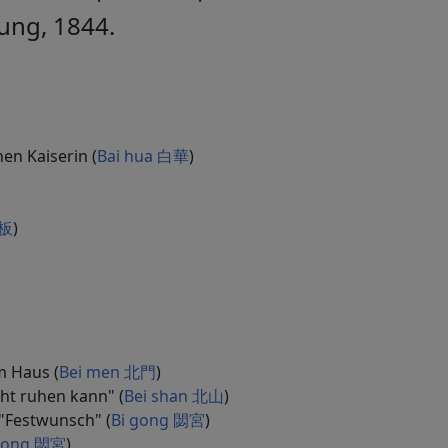
ung, 1844.
en Kaiserin (
Bai hua 白華
)
 板
)
m Haus (
Bei men 北門
)
t ruhen kann" (
Bei shan 北山
)
"Festwunsch" (
Bi gong 閟宮
)
 gong 閟宮
)