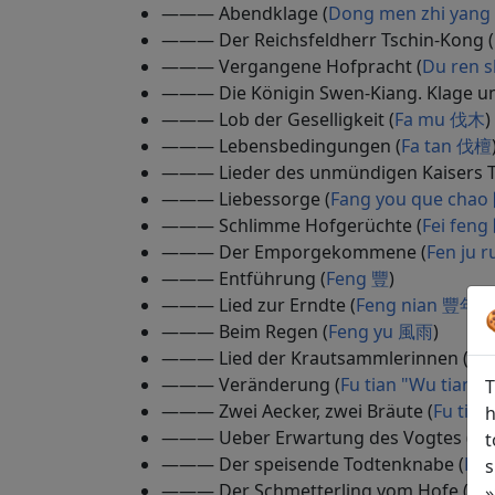
——— Abendklage (
Dong men zhi ya
——— Der Reichsfeldherr Tschin-Kong (
——— Vergangene Hofpracht (
Du ren 
——— Die Königin Swen-Kiang. Klage um
——— Lob der Geselligkeit (
Fa mu 伐木
)
——— Lebensbedingungen (
Fa tan 伐檀
——— Lieder des unmündigen Kaisers Ts
——— Liebessorge (
Fang you que ch
——— Schlimme Hofgerüchte (
Fei fen
——— Der Emporgekommene (
Fen ju
——— Entführung (
Feng 豐
)
——— Lied zur Erndte (
Feng nian 豐年
)
——— Beim Regen (
Feng yu 風雨
)
——— Lied der Krautsammlerinnen (
Fo
——— Veränderung (
Fu tian "Wu tian
T
——— Zwei Aecker, zwei Bräute (
Fu tia
h
——— Ueber Erwartung des Vogtes (
Fu
t
——— Der speisende Todtenknabe (
Fu 
s
——— Der Schmetterling vom Hofe (
Fu
»