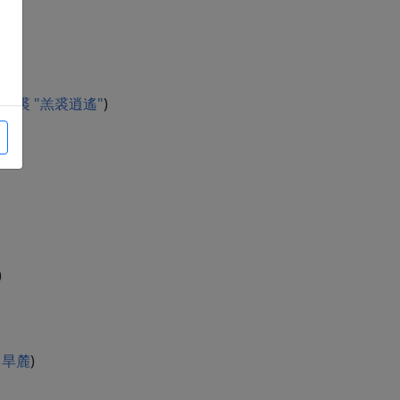
yao" 羔裘 "羔裘逍遙"
)
)
u 旱麓
)