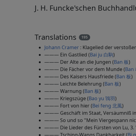
J. H. Funcke'schen Buchhandl
Translations
195
Johann Cramer
: Klagelied der verstoßen
——— Ein Gastlied (
Bai ju 白駒
)
——— Der Alte an die Jungen (
Ban 板
)
——— Die Fächer vor dem Munde (
Ban
——— Des Kaisers Hausfriede (
Ban 板
)
——— Leichte Belehrung (
Ban 板
)
——— Warnung (
Ban 板
)
——— Kriegszüge (
Bao yu 鴇羽
)
——— Fort von hier (
Bei feng 北風
)
——— Geschäft im Staat, Versäumniß i
——— So und so "Mein Viergespann nich
——— Die Lieder des Fürsten von Lu, 3. 
——— Tsching-Wangs Dankbarkeit (
Bi