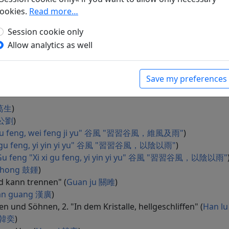
 干旄
)
ookies.
Read more…
 甘棠
)
Session cookie only
u bao qu" 羔裘 "羔裘豹袪"
)
Allow analytics as well
"Gao qiu ru ru" 羔裘 "羔裘如濡"
)
an den Königshof gezogen ist (
Gao qiu "Gao qiu xiao 
Hofe (
Gao yang 羔羊
)
Save my preferences
 葛生
)
 公劉
)
i gu feng, wei feng ji yu" 谷風 "習習谷風，維風及雨"
)
xi gu feng, yi yin yi yu" 谷風 "習習谷風，以陰以雨"
)
Gu feng "Xi xi gu feng, yi yin yi yu" 谷風 "習習谷風，以陰以雨"
zhong 鼓鍾
)
d kann trennen" (
Guan ju 關雎
)
an guang 漢廣
)
und Söhnen, 2. "In dem Kristalle, hellgeschliffen" (
Han l
i 韓奕
)