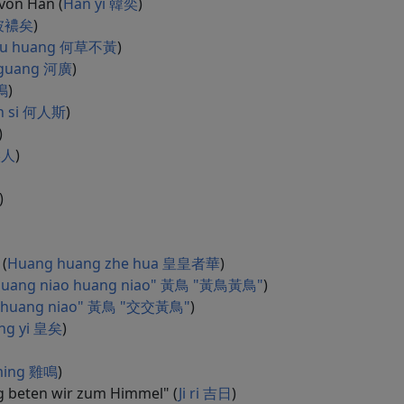
von Han (
Han yi 韓奕
)
何彼襛矣
)
 bu huang 何草不黃
)
guang 河廣
)
鳴
)
n si 何人斯
)
)
候人
)
)
 (
Huang huang zhe hua 皇皇者華
)
Huang niao huang niao" 黃鳥 "黃鳥黃鳥"
)
iao huang niao" 黃鳥 "交交黃鳥"
)
ng yi 皇矣
)
 ming 雞鳴
)
g beten wir zum Himmel" (
Ji ri 吉日
)