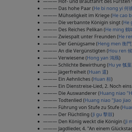
——— Hof- und Brautfahrt des Fürsten 
——— Das hohe Paar (
He bi nong yi 
——— Mühseligkeit im Kriege (
He cao
——— Die verbannte Königin singt (
He 
——— Des Reiches Pelikan (
He ming 鶴
——— Zwiespalt unter Freunden (
He re
——— Der Genügsame (
Heng men 衡門
——— An die Vergünstigten (
Hou ren 
——— Verwiesene (
Hong yan 鴻鴈
)
——— Schlichte Bewirthung (
Hu ye 瓠葉
——— Jägerfreiheit (
Huan 還
)
——— Ein Aehnliches (
Huan 桓
)
——— Ein Dienstreise-Lied, 2. Noch eins
——— Die Auswanderer (
Huang niao "
——— Todtenlied (
Huang niao "Jiao j
——— Führung von Stufe zu Stufe (
Hua
——— Der Flüchtling (
Ji gu 擊鼓
)
——— Den König weckt die Königin (
Ji
——— Jagdlieder, 4. "An einem Glücksta