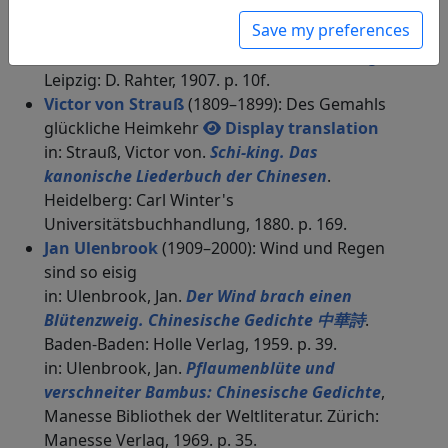
Deutschen angeeignet von Friedrich Rückert
.
Save my preferences
Altona: J. F. Hammerich, 1833. p. 99.
in: Sekles, Bernhard (ed.).
Aus dem Schi-King
.
Leipzig: D. Rahter, 1907. p. 10f.
Victor von Strauß
(1809–1899): Des Gemahls
glückliche Heimkehr
Display translation
in: Strauß, Victor von.
Schi-king. Das
kanonische Liederbuch der Chinesen
.
Heidelberg: Carl Winter's
Universitätsbuchhandlung, 1880. p. 169.
Jan Ulenbrook
(1909–2000): Wind und Regen
sind so eisig
in: Ulenbrook, Jan.
Der Wind brach einen
Blütenzweig. Chinesische Gedichte 中華詩
.
Baden-Baden: Holle Verlag, 1959. p. 39.
in: Ulenbrook, Jan.
Pflaumenblüte und
verschneiter Bambus: Chinesische Gedichte
,
Manesse Bibliothek der Weltliteratur. Zürich:
Manesse Verlag, 1969. p. 35.