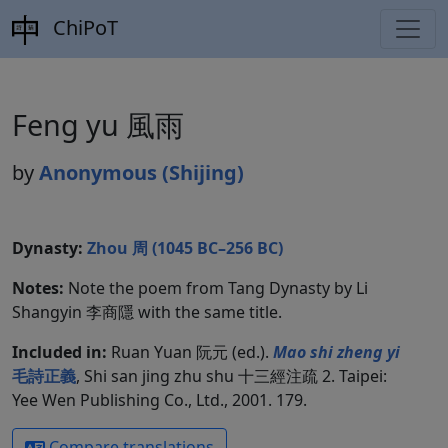
ChiPoT
Feng yu 風雨
by
Anonymous (Shijing)
Dynasty:
Zhou 周 (1045 BC–256 BC)
Notes:
Note the poem from Tang Dynasty by Li
Shangyin 李商隱 with the same title.
Included in:
Ruan Yuan 阮元 (ed.).
Mao shi zheng yi
毛詩正義
, Shi san jing zhu shu 十三經注疏 2. Taipei:
Yee Wen Publishing Co., Ltd., 2001. 179.
Compare translations