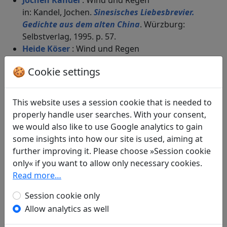
Jochen Kandel
: Wind und Regen
in: Kandel, Jochen.
Sinesisches Liebesbrevier.
Gedichte aus dem alten China
. Würzburg:
Selbstverlag, 1995. p. 57.
Heide Köser
: Wind und Regen
in: Köser, Heide and Hetzer, Armin.
Das
🍪 Cookie settings
Liederbuch der Chinesen. Guofeng
. Frankfurt
a. M.: Insel Verlag, 1990. p. 78f.
Ernst Meier
(1813–1866): Bei Regenwetter
This website uses a session cookie that is needed to
Display translation
properly handle user searches. With your consent,
in: Meier, Ernst.
Morgenländische Anthologie.
we would also like to use Google analytics to gain
Klassische Dichtungen aus der sinesischen,
some insights into how our site is used, aiming at
indischen, persischen und hebräischen
further improving it. Please choose »Session cookie
Literatur
. Leipzig: Verlag des
only« if you want to allow only necessary cookies.
Bibliographischen Instituts, 1875. p. 44.
Read more…
Friedrich Rückert
(1788–1866): Bei
Regenwetter
Display translation
Session cookie only
in: Rückert, Friedrich.
Schi-king. Chinesisches
Allow analytics as well
Liederbuch, gesammelt von Confucius, dem