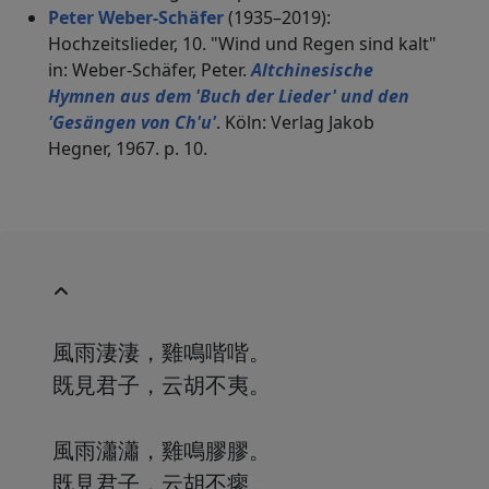
Peter Weber-Schäfer
(1935–2019):
Hochzeitslieder, 10. "Wind und Regen sind kalt"
in: Weber-Schäfer, Peter.
Altchinesische
Hymnen aus dem 'Buch der Lieder' und den
'Gesängen von Ch'u'
. Köln: Verlag Jakob
Hegner, 1967. p. 10.
風雨淒淒，雞鳴喈喈。
既見君子，云胡不夷。
風雨瀟瀟，雞鳴膠膠。
既見君子，云胡不瘳。