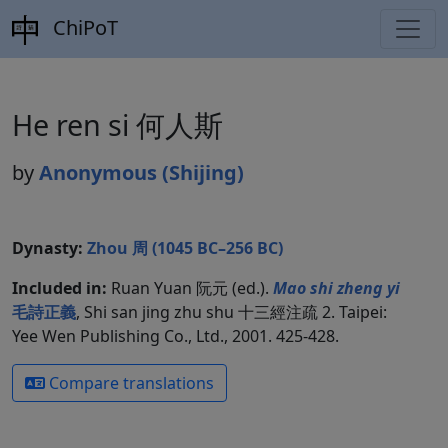
ChiPoT
He ren si 何人斯
by
Anonymous (Shijing)
Dynasty:
Zhou 周 (1045 BC–256 BC)
Included in:
Ruan Yuan 阮元 (ed.).
Mao shi zheng yi
毛詩正義
, Shi san jing zhu shu 十三經注疏 2. Taipei:
Yee Wen Publishing Co., Ltd., 2001. 425-428.
Compare translations