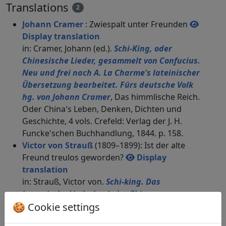
Translations
2
Johann Cramer
: Zwiespalt unter Freunden
Display translation
in: Cramer, Johann (ed.).
Schi-King, oder
Chinesische Lieder, gesammelt von Confucius.
Neu und frei nach A. La Charme's lateinischer
Übersetzung bearbeitet. Fürs deutsche Volk
hg. von Johann Cramer
, Das himmlische Reich.
Oder China's Leben, Denken, Dichten und
Geschichte, 4 vols. Crefeld: Verlag der J. H.
Funcke'schen Buchhandlung, 1844. p. 158.
Victor von Strauß
(1809–1899): Ist der alte
Freund treulos geworden?
Display
translation
in: Strauß, Victor von.
Schi-king. Das
kanonische Liederbuch der Chinesen
.
🍪 Cookie settings
Heidelberg: Carl Winter's
Universitätsbuchhandlung, 1880. p. 328-330.