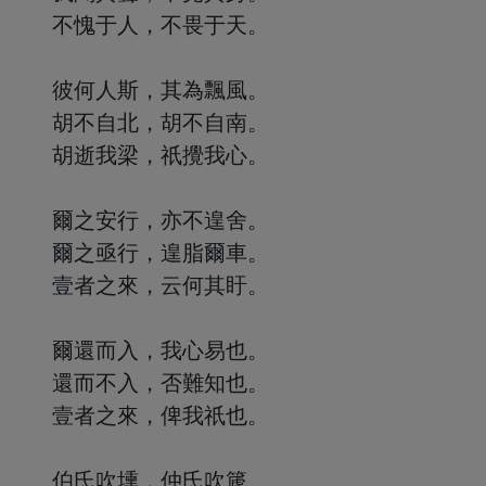
不愧于人，不畏于天。
彼何人斯，其為飄風。
胡不自北，胡不自南。
胡逝我梁，祇攪我心。
爾之安行，亦不遑舍。
爾之亟行，遑脂爾車。
壹者之來，云何其盱。
爾還而入，我心易也。
還而不入，否難知也。
壹者之來，俾我祇也。
伯氏吹壎，仲氏吹篪。