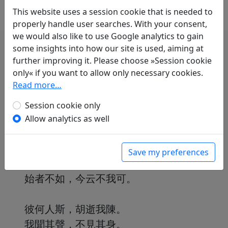
This website uses a session cookie that is needed to
properly handle user searches. With your consent,
we would also like to use Google analytics to gain
some insights into how our site is used, aiming at
further improving it. Please choose »Session cookie
only« if you want to allow only necessary cookies.
Read more…
彼何人斯，其心孔艱。
胡逝我梁，不入我門。
Session cookie only
伊誰云從，誰暴之云。
Allow analytics as well
二人從行，誰為此禍。
Save my preferences
胡逝我梁，不入唁我。
始者不如，今云不我可。
彼何人斯，胡逝我陳。
我聞其聲，不見其身。