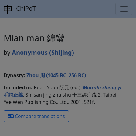
ChiPoT
Mian man 綿蠻
by
Anonymous (Shijing)
Dynasty:
Zhou 周 (1045 BC–256 BC)
Included in:
Ruan Yuan 阮元 (ed.).
Mao shi zheng yi
毛詩正義
, Shi san jing zhu shu 十三經注疏 2. Taipei:
Yee Wen Publishing Co., Ltd., 2001. 521f.
Compare translations