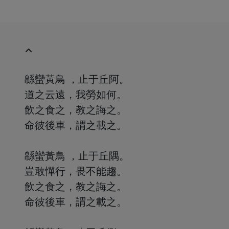
緜蠻黃鳥 ，止于丘阿。
道之云遠，我勞如何。
飲之食之，教之誨之。
命彼後車，謂之載之。
緜蠻黃鳥 ，止于丘隅。
豈敢憚行，畏不能趨。
飲之食之，教之誨之。
命彼後車，謂之載之。