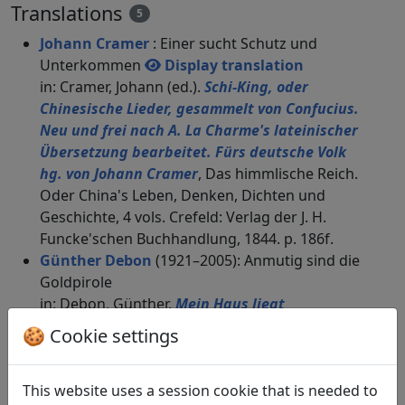
Translations
5
Johann Cramer
: Einer sucht Schutz und
Unterkommen
Display translation
in: Cramer, Johann (ed.).
Schi-King, oder
Chinesische Lieder, gesammelt von Confucius.
Neu und frei nach A. La Charme's lateinischer
Übersetzung bearbeitet. Fürs deutsche Volk
hg. von Johann Cramer
, Das himmlische Reich.
Oder China's Leben, Denken, Dichten und
Geschichte, 4 vols. Crefeld: Verlag der J. H.
Funcke'schen Buchhandlung, 1844. p. 186f.
Günther Debon
(1921–2005): Anmutig sind die
Goldpirole
in: Debon, Günther.
Mein Haus liegt
menschenfern, doch nah den Dingen.
🍪 Cookie settings
Dreitausend Jahre chinesischer Poesie
.
München: Eugen Diederichs Verlag, 1988. p.
This website uses a session cookie that is needed to
139.