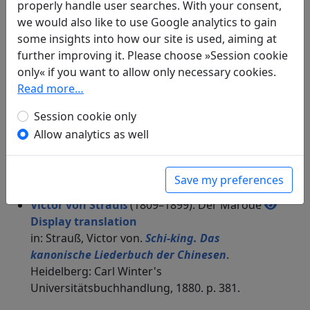
properly handle user searches. With your consent,
Albert Ehrenstein
(1886–1950): Der
we would also like to use Google analytics to gain
Kriegskrüppel
some insights into how our site is used, aiming at
in: Ehrenstein, Albert.
Chinesische
further improving it. Please choose »Session cookie
Dichtungen. Lyrik
, Werke. München: Klaus
only« if you want to allow only necessary cookies.
Boer Verlag, 1995. p. 85.
Read more…
Friedrich Rückert
(1788–1866): Ein Schutz und
Unterkommen Suchender
Display
Session cookie only
translation
Allow analytics as well
in: Rückert, Friedrich.
Schi-king. Chinesisches
Liederbuch, gesammelt von Confucius, dem
Deutschen angeeignet von Friedrich Rückert
.
Save my preferences
Altona: J. F. Hammerich, 1833. p. 262f.
Victor von Strauß
(1809–1899): Der Marode
Display translation
in: Strauß, Victor von.
Schi-king. Das
kanonische Liederbuch der Chinesen
.
Heidelberg: Carl Winter's
Universitätsbuchhandlung, 1880. p. 381.