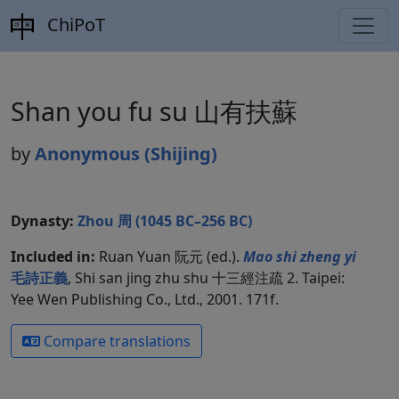
ChiPoT
Shan you fu su 山有扶蘇
by
Anonymous (Shijing)
Dynasty:
Zhou 周 (1045 BC–256 BC)
Included in:
Ruan Yuan 阮元 (ed.).
Mao shi zheng yi
毛詩正義
, Shi san jing zhu shu 十三經注疏 2. Taipei:
Yee Wen Publishing Co., Ltd., 2001. 171f.
Compare translations