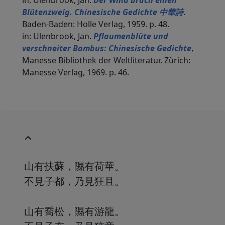
in: Ulenbrook, Jan.
Der Wind brach einen
Blütenzweig. Chinesische Gedichte 中華詩
.
Baden-Baden: Holle Verlag, 1959. p. 48.
in: Ulenbrook, Jan.
Pflaumenblüte und
verschneiter Bambus: Chinesische Gedichte
,
Manesse Bibliothek der Weltliteratur. Zürich:
Manesse Verlag, 1969. p. 46.
山有扶蘇，隰有荷華。
不見子都，乃見狂且。
山有喬松，隰有游龍。