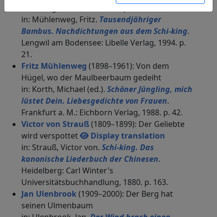
Hamburg: Hans Dulk, 1956. p. 25.
in: Mühlenweg, Fritz.
Tausendjähriger
Bambus. Nachdichtungen aus dem Schi-king
.
Lengwil am Bodensee: Libelle Verlag, 1994. p.
21.
Fritz Mühlenweg
(1898–1961): Von dem
Hügel, wo der Maulbeerbaum gedeiht
in: Korth, Michael (ed.).
Schöner Jüngling, mich
lüstet Dein. Liebesgedichte von Frauen
.
Frankfurt a. M.: Eichborn Verlag, 1988. p. 42.
Victor von Strauß
(1809–1899): Der Geliebte
wird verspottet
Display translation
in: Strauß, Victor von.
Schi-king. Das
kanonische Liederbuch der Chinesen
.
Heidelberg: Carl Winter's
Universitätsbuchhandlung, 1880. p. 163.
Jan Ulenbrook
(1909–2000): Der Berg hat
seinen Ulmenbaum