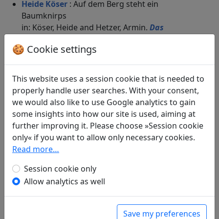
Heide Köser
: Auf dem Berg steht ein
Baumknirps
in: Köser, Heide and Hetzer, Armin.
Das
Liederbuch der Chinesen. Guofeng
. Frankfurt
🍪 Cookie settings
a. M.: Insel Verlag, 1990. p. 75f.
Ernst Meier
(1813–1866): Der Unrechte
Display translation
This website uses a session cookie that is needed to
in: Meier, Ernst.
Morgenländische Anthologie.
properly handle user searches. With your consent,
Klassische Dichtungen aus der sinesischen,
we would also like to use Google analytics to gain
indischen, persischen und hebräischen
some insights into how our site is used, aiming at
Literatur
. Leipzig: Verlag des
further improving it. Please choose »Session cookie
Bibliographischen Instituts, 1875. p. 25.
only« if you want to allow only necessary cookies.
Fritz Mühlenweg
(1898–1961): Im Tal geht der
Read more…
unerwünschte Liebhaber
in: Mühlenweg, Fritz.
Tausendjähriger
Session cookie only
Bambus. Nachdichtungen aus dem Schi-king
.
Allow analytics as well
Hamburg: Hans Dulk, 1945. p. 29.
in: Mühlenweg, Fritz.
Tausendjähriger
Save my preferences
Bambus. Nachdichtungen aus dem Schi-king
.