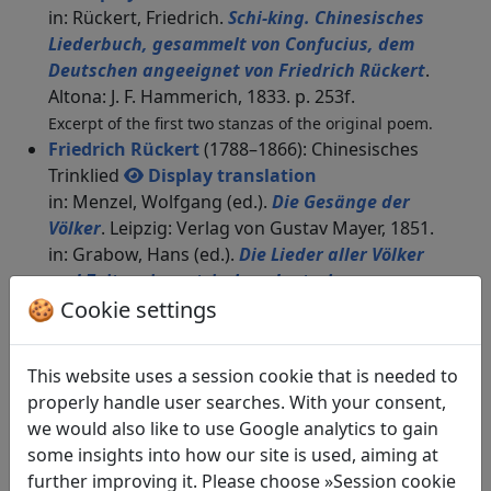
in: Rückert, Friedrich.
Schi-king. Chinesisches
Liederbuch, gesammelt von Confucius, dem
Deutschen angeeignet von Friedrich Rückert
.
Altona: J. F. Hammerich, 1833. p. 253f.
Excerpt of the first two stanzas of the original poem.
Friedrich Rückert
(1788–1866): Chinesisches
Trinklied
Display translation
in: Menzel, Wolfgang (ed.).
Die Gesänge der
Völker
. Leipzig: Verlag von Gustav Mayer, 1851.
in: Grabow, Hans (ed.).
Die Lieder aller Völker
und Zeiten, in metrischen deutschen
🍪 Cookie settings
Uebersetzungen und sorgfältiger Auswahl
.
Hamburg: Verlag von G. Kramer, 1880. p. 446.
Friedrich Rückert
(1788–1866): Die Trunknen
This website uses a session cookie that is needed to
Display translation
properly handle user searches. With your consent,
in: Rückert, Friedrich.
Schi-king. Chinesisches
we would also like to use Google analytics to gain
Liederbuch, gesammelt von Confucius, dem
some insights into how our site is used, aiming at
Deutschen angeeignet von Friedrich Rückert
.
further improving it. Please choose »Session cookie