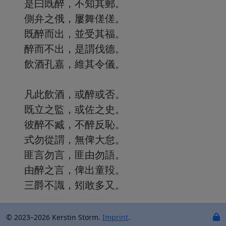
是曰既醉，不知其郵。
側弁之俄，屢舞傞傞。
既醉而出，並受其福。
醉而不出，是謂伐德。
飲酒孔嘉，維其令儀。
凡此飲酒，或醉或否。
既立之監，或佐之史。
彼醉不臧，不醉反恥。
式勿從謂，無俾大怠。
匪言勿言，匪由勿語。
由醉之言，俾出童羖。
三爵不識，矧敢多又。
© 2023–2026 Kerstin Storm.
Imprint
.