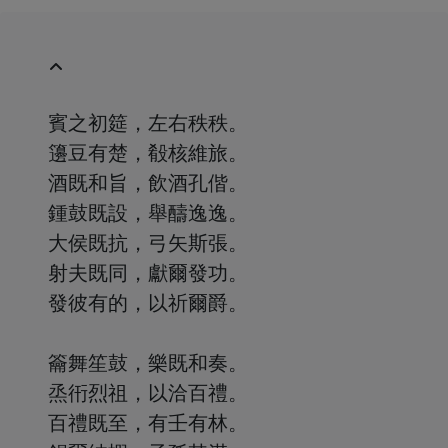
賓之初筵，左右秩秩。
籩豆有楚，殽核維旅。
酒既和旨，飲酒孔偕。
鍾鼓既設，舉醻逸逸。
大侯既抗，弓矢斯張。
射夫既同，獻爾發功。
發彼有的，以祈爾爵。
籥舞笙鼓，樂既和奏。
烝衎烈祖，以洽百禮。
百禮既至，有壬有林。