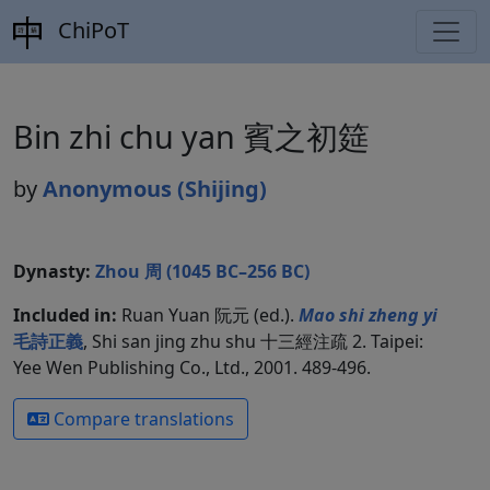
ChiPoT
Bin zhi chu yan 賓之初筵
by
Anonymous (Shijing)
Dynasty:
Zhou 周 (1045 BC–256 BC)
Included in:
Ruan Yuan 阮元 (ed.).
Mao shi zheng yi
毛詩正義
, Shi san jing zhu shu 十三經注疏 2. Taipei:
Yee Wen Publishing Co., Ltd., 2001. 489-496.
Compare translations