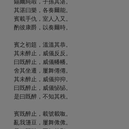
錫爾純嘏，子孫其湛。
其湛曰樂，各奏爾能。
賓載手仇，室人入又。
酌彼康爵，以奏爾時。
賓之初筵，溫溫其恭。
其未醉止，威儀反反。
曰既醉止，威儀幡幡。
舍其坐遷，屢舞僊僊。
其未醉止，威儀抑抑。
曰既醉止，威儀怭怭。
是曰既醉，不知其秩。
賓既醉止，載號載呶。
亂我籩豆，屢舞僛僛。