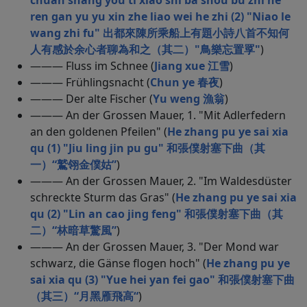
chuan shang you ti xiao shi ba shou bu zhi he
ren gan yu yu xin zhe liao wei he zhi (2) "Niao le
wang zhi fu" 出都來陳所乘船上有題小詩八首不知何
人有感於余心者聊為和之（其二）"鳥樂忘置罦"
)
——— Fluss im Schnee (
Jiang xue 江雪
)
——— Frühlingsnacht (
Chun ye 春夜
)
——— Der alte Fischer (
Yu weng 漁翁
)
——— An der Grossen Mauer, 1. "Mit Adlerfedern
an den goldenen Pfeilen" (
He zhang pu ye sai xia
qu (1) "Jiu ling jin pu gu" 和張僕射塞下曲（其
一）“鷲翎金僕姑”
)
——— An der Grossen Mauer, 2. "Im Waldesdüster
schreckte Sturm das Gras" (
He zhang pu ye sai xia
qu (2) "Lin an cao jing feng" 和張僕射塞下曲（其
二）“林暗草驚風”
)
——— An der Grossen Mauer, 3. "Der Mond war
schwarz, die Gänse flogen hoch" (
He zhang pu ye
sai xia qu (3) "Yue hei yan fei gao" 和張僕射塞下曲
（其三）“月黑雁飛高“
)