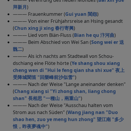
——— Verehrung des neuen Mondes (
Bai xin yue
拜新月
)
——— Frauenkummer (
Gui yuan 閨怨
)
——— Von einer Frühjahrsreise an Hsing gesandt
(
Chun xing ji xing 春行寄興
)
——— Lied vom Biän-Fluss (
Bian he qu 汴河曲
)
——— Beim Abschied von Wei San (
Song wei er 送
魏二
)
——— Als ich nachts am Stadtwall von Schou-
dschiang eine Flöte hörte (
Ye shang shou xiang
cheng wen di "Hui le feng qian sha shi xue" 夜上
受降城聞笛 "回樂峰前沙似雪"
)
——— Nach der Weise "Lange aneinander denken"
(
Chang xiang si "Yi zhong shan, liang chong
shan" 長相思 "一種山，兩重山"
)
——— Nach der Weise "Ausschau halten vom
Strom aus nach Süden" (
Wang jiang nan "Duo
shao hen, zuo ye meng hun zhong" 望江南 "多少
恨，昨夜夢魂中"
)