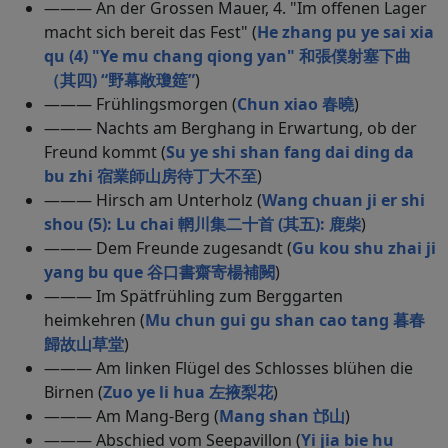
——— An der Grossen Mauer, 4. "Im offenen Lager
macht sich bereit das Fest" (
He zhang pu ye sai xia
qu (4) "Ye mu chang qiong yan" 和張僕射塞下曲
（其四) “野幕敞瓊筵”
)
——— Frühlingsmorgen (
Chun xiao 春曉
)
——— Nachts am Berghang in Erwartung, ob der
Freund kommt (
Su ye shi shan fang dai ding da
bu zhi 宿業師山房待丁大不至
)
——— Hirsch am Unterholz (
Wang chuan ji er shi
shou (5): Lu chai 輞川集二十首 (其五): 鹿柴
)
——— Dem Freunde zugesandt (
Gu kou shu zhai ji
yang bu que 谷口書齋寄楊補闕
)
——— Im Spätfrühling zum Berggarten
heimkehren (
Mu chun gui gu shan cao tang 暮春
歸故山草堂
)
——— Am linken Flügel des Schlosses blühen die
Birnen (
Zuo ye li hua 左掖梨花
)
——— Am Mang-Berg (
Mang shan 邙山
)
——— Abschied vom Seepavillon (
Yi jia bie hu