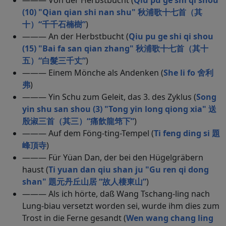
——— Von der Herbstbucht (
Qiu pu ge shi qi shou
(10) "Qian qian shi nan shu" 秋浦歌十七首（其
十）“千千石楠樹”
)
——— An der Herbstbucht (
Qiu pu ge shi qi shou
(15) "Bai fa san qian zhang" 秋浦歌十七首（其十
五）“白髮三千丈”
)
——— Einem Mönche als Andenken (
She li fo 舍利
弗
)
——— Yin Schu zum Geleit, das 3. des Zyklus (
Song
yin shu san shou (3) "Tong yin long qiong xia" 送
殷淑三首（其三）“痛飲龍筇下”
)
——— Auf dem Föng-ting-Tempel (
Ti feng ding si 題
峰頂寺
)
——— Für Yüan Dan, der bei den Hügelgräbern
haust (
Ti yuan dan qiu shan ju "Gu ren qi dong
shan" 題元丹丘山居 “故人棲東山”
)
——— Als ich hörte, daß Wang Tschang-ling nach
Lung-biau versetzt worden sei, wurde ihm dies zum
Trost in die Ferne gesandt (
Wen wang chang ling