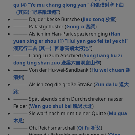
qu (4) "Ye mu chang qiong yan" 和張僕射塞下曲
（其四) “野幕敞瓊筵”
)
——— Da, der kecke Bursche (
Jiao tong 狡童
)
——— Palastgeflüster (
Gong ci 宮詞
)
——— Als ich im Han-Park spazieren ging (
Han
yuan xing er shou (1) "Hui yan gao fei tai ye chi"
漢苑行二首 (其一) "回雁高飛太液池"
)
——— Liang Lu zum Abschied (
Song liang liu zi
dong ting shan zuo 送梁六自洞庭山作
)
——— Von der Hu-wei-Sandbank (
Hu wei chuan 胡
渭州
)
——— Als ich zog die große Straße (
Zun da lu 遵大
路
)
——— Spät abends beim Durchschreiten nasser
Felder (
Wan guo shui bei 晚過水北
)
——— Sie warf nach mir mit einer Quitte (
Mu gua
木瓜
)
——— Oh, Reichsmarschall (
Qi fu 祈父
)