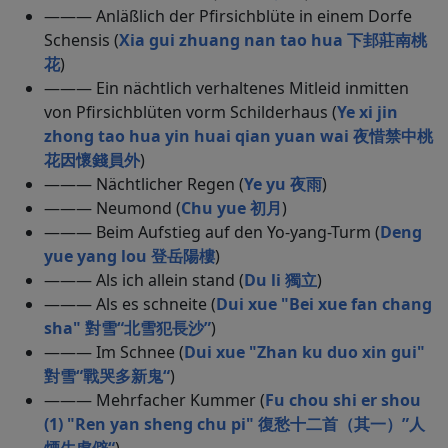
——— Anläßlich der Pfirsichblüte in einem Dorfe
Schensis (
Xia gui zhuang nan tao hua 下邽莊南桃
花
)
——— Ein nächtlich verhaltenes Mitleid inmitten
von Pfirsichblüten vorm Schilderhaus (
Ye xi jin
zhong tao hua yin huai qian yuan wai 夜惜禁中桃
花因懷錢員外
)
——— Nächtlicher Regen (
Ye yu 夜雨
)
——— Neumond (
Chu yue 初月
)
——— Beim Aufstieg auf den Yo-yang-Turm (
Deng
yue yang lou 登岳陽樓
)
——— Als ich allein stand (
Du li 獨立
)
——— Als es schneite (
Dui xue "Bei xue fan chang
sha" 對雪“北雪犯長沙”
)
——— Im Schnee (
Dui xue "Zhan ku duo xin gui"
對雪“戰哭多新鬼“
)
——— Mehrfacher Kummer (
Fu chou shi er shou
(1) "Ren yan sheng chu pi" 復愁十二首（其一）”人