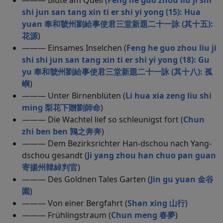
——— Blüte am Quell (
Feng he guo zhou liu ji shi
shi jun san tang xin ti er shi yi yong (15): Hua
yuan 奉和虢州劉給事使君三堂新題二十一詠 (其十五):
花源
)
——— Einsames Inselchen (
Feng he guo zhou liu ji
shi shi jun san tang xin ti er shi yi yong (18): Gu
yu 奉和虢州劉給事使君三堂新題二十一詠 (其十八): 孤
嶼
)
——— Unter Birnenblüten (
Li hua xia zeng liu shi
ming 梨花下贈劉師命
)
——— Die Wachtel lief so schleunigst fort (
Chun
zhi ben ben 鶉之奔奔
)
——— Dem Bezirksrichter Han-dschou nach Yang-
dschou gesandt (
Ji yang zhou han chuo pan guan
寄揚州韓綽判官
)
——— Des Goldnen Tales Garten (
Jin gu yuan 金谷
園
)
——— Von einer Bergfahrt (
Shan xing 山行
)
——— Frühlingstraum (
Chun meng 春夢
)