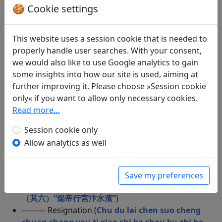
🍪 Cookie settings
chui di 和王七玉門關聽吹笛
)
——— Bald ist es Frühling (
Zao chun 早春
)
——— Auf der Lo-yu-Ebene (
Le you yuan "Xiang
This website uses a session cookie that is needed to
wan yi bu shi" 樂游原 ”向晚意不適“
)
properly handle user searches. With your consent,
——— Zum Geleit für Pei, den Ersten Sekretär, als
we would also like to use Google analytics to gain
er nach Dji-Dschou strafversetzt wurde (
Chong
some insights into how our site is used, aiming at
song pei lang zhong bian ji zhou 重送裴郎中貶吉
further improving it. Please choose »Session cookie
州
)
only« if you want to allow only necessary cookies.
——— Lin-tjö zum Geleit (
Song ling che shang ren
Read more…
"Cang cang zhu lin si" 送靈澈上人“蒼蒼竹林寺”
)
——— Wellen waschen den Strand (
Lang tao sha
Session cookie only
jiu shou (4) "Ying wu zhou tou lang zhan sha" 浪
Allow analytics as well
淘沙九首（其四）“鸚鵡洲頭浪颭沙”
)
——— Herbstwind (
Qiu feng yin 秋風引
)
——— Kopfweiden (
Yang liu zhi ci jiu shou (6)
Save my preferences
"Yang di xing gong bian shui bin" 楊柳枝詞九首
（其六）“煬帝行宮汴水濱”
)
——— Resignation (
Chu du lai chen suo cheng