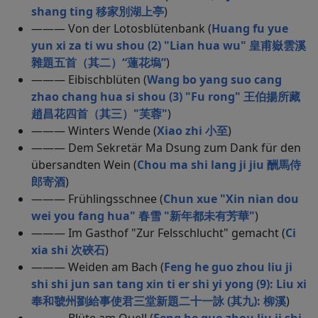
shang ting 移家別湖上亭
)
——— Von der Lotosblütenbank (
Huang fu yue
yun xi za ti wu shou (2) "Lian hua wu" 皇甫嶽雲溪
雜題五首（其二）“蓮花塢”
)
——— Eibischblüten (
Wang bo yang suo cang
zhao chang hua si shou (3) "Fu rong" 王伯揚所藏
趙昌花四首（其三）"芙蓉"
)
——— Winters Wende (
Xiao zhi 小至
)
——— Dem Sekretär Ma Dsung zum Dank für den
übersandten Wein (
Chou ma shi lang ji jiu 酬馬侍
郎寄酒
)
——— Frühlingsschnee (
Chun xue "Xin nian dou
wei you fang hua" 春雪 "新年都未有芳華"
)
——— Im Gasthof "Zur Felsschlucht" gemacht (
Ci
xia shi 次硤石
)
——— Weiden am Bach (
Feng he guo zhou liu ji
shi shi jun san tang xin ti er shi yi yong (9): Liu xi
奉和虢州劉給事使君三堂新題二十一詠 (其九): 柳溪
)