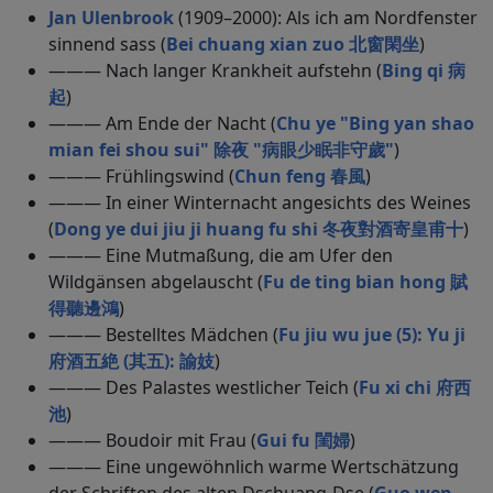
Jan Ulenbrook
(1909–2000): Als ich am Nordfenster
sinnend sass (
Bei chuang xian zuo 北窗閑坐
)
——— Nach langer Krankheit aufstehn (
Bing qi 病
起
)
——— Am Ende der Nacht (
Chu ye "Bing yan shao
mian fei shou sui" 除夜 "病眼少眠非守歲"
)
——— Frühlingswind (
Chun feng 春風
)
——— In einer Winternacht angesichts des Weines
(
Dong ye dui jiu ji huang fu shi 冬夜對酒寄皇甫十
)
——— Eine Mutmaßung, die am Ufer den
Wildgänsen abgelauscht (
Fu de ting bian hong 賦
得聽邊鴻
)
——— Bestelltes Mädchen (
Fu jiu wu jue (5): Yu ji
府酒五絶 (其五): 諭妓
)
——— Des Palastes westlicher Teich (
Fu xi chi 府西
池
)
——— Boudoir mit Frau (
Gui fu 閨婦
)
——— Eine ungewöhnlich warme Wertschätzung