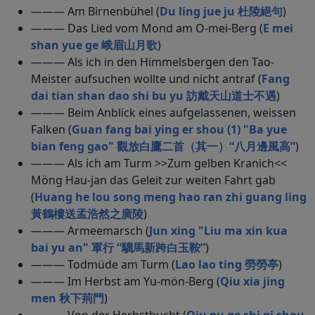
——— Am Birnenbühel (
Du ling jue ju 杜陵絕句
)
——— Das Lied vom Mond am O-mei-Berg (
E mei
shan yue ge 峨眉山月歌
)
——— Als ich in den Himmelsbergen den Tao-
Meister aufsuchen wollte und nicht antraf (
Fang
dai tian shan dao shi bu yu 訪戴天山道士不遇
)
——— Beim Anblick eines aufgelassenen, weissen
Falken (
Guan fang bai ying er shou (1) "Ba yue
bian feng gao" 觀放白鷹二首（其一）“八月邊風高”
)
——— Als ich am Turm >>Zum gelben Kranich<<
Möng Hau-jan das Geleit zur weiten Fahrt gab
(
Huang he lou song meng hao ran zhi guang ling
黃鶴樓送孟浩然之廣陵
)
——— Armeemarsch (
Jun xing "Liu ma xin kua
bai yu an" 軍行 “騮馬新跨白玉鞍”
)
——— Todmüde am Turm (
Lao lao ting 勞勞亭
)
——— Im Herbst am Yu-mön-Berg (
Qiu xia jing
men 秋下荊門
)