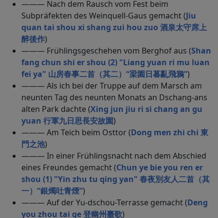
——— Nach dem Rausch vom Fest beim
Subpräfekten des Weinquell-Gaus gemacht (
Jiu
quan tai shou xi shang zui hou zuo 酒泉太守席上
醉後作
)
——— Frühlingsgeschehen vom Berghof aus (
Shan
fang chun shi er shou (2) "Liang yuan ri mu luan
fei ya" 山房春事二首（其二）“梁園日暮亂飛鴉”
)
——— Als ich bei der Truppe auf dem Marsch am
neunten Tag des neunten Monats an Dschang-ans
alten Park dachte (
Xing jun jiu ri si chang an gu
yuan 行軍九日思長安故園
)
——— Am Teich beim Osttor (
Dong men zhi chi 東
門之池
)
——— In einer Frühlingsnacht nach dem Abschied
eines Freundes gemacht (
Chun ye bie you ren er
shou (1) "Yin zhu tu qing yan" 春夜別友人二首（其
一）“銀燭吐青煙”
)
——— Auf der Yu-dschou-Terrasse gemacht (
Deng
you zhou tai ge 登幽州臺歌
)