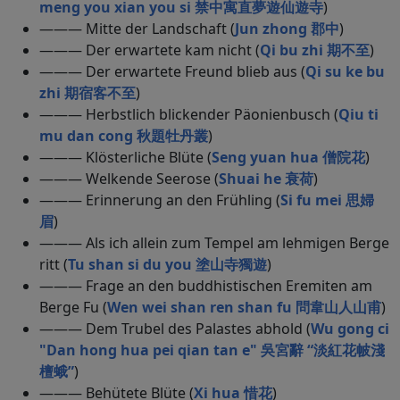
meng you xian you si 禁中寓直夢遊仙遊寺
)
——— Mitte der Landschaft (
Jun zhong 郡中
)
——— Der erwartete kam nicht (
Qi bu zhi 期不至
)
——— Der erwartete Freund blieb aus (
Qi su ke bu
zhi 期宿客不至
)
——— Herbstlich blickender Päonienbusch (
Qiu ti
mu dan cong 秋題牡丹叢
)
——— Klösterliche Blüte (
Seng yuan hua 僧院花
)
——— Welkende Seerose (
Shuai he 衰荷
)
——— Erinnerung an den Frühling (
Si fu mei 思婦
眉
)
——— Als ich allein zum Tempel am lehmigen Berge
ritt (
Tu shan si du you 塗山寺獨遊
)
——— Frage an den buddhistischen Eremiten am
Berge Fu (
Wen wei shan ren shan fu 問韋山人山甫
)
——— Dem Trubel des Palastes abhold (
Wu gong ci
"Dan hong hua pei qian tan e" 吳宮辭 “淡紅花帔淺
檀蛾”
)
——— Behütete Blüte (
Xi hua 惜花
)