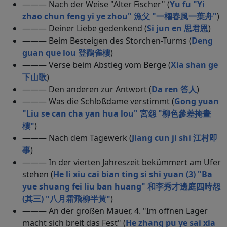
——— Nach der Weise "Alter Fischer" (
Yu fu "Yi
zhao chun feng yi ye zhou" 漁父 "一櫂春風一葉舟"
)
——— Deiner Liebe gedenkend (
Si jun en 思君恩
)
——— Beim Besteigen des Storchen-Turms (
Deng
guan que lou 登鸛雀樓
)
——— Verse beim Abstieg vom Berge (
Xia shan ge
下山歌
)
——— Den anderen zur Antwort (
Da ren 答人
)
——— Was die Schloßdame verstimmt (
Gong yuan
"Liu se can cha yan hua lou" 宮怨 "柳色參差掩畫
樓"
)
——— Nach dem Tagewerk (
Jiang cun ji shi 江村即
事
)
——— In der vierten Jahreszeit bekümmert am Ufer
stehen (
He li xiu cai bian ting si shi yuan (3) "Ba
yue shuang fei liu ban huang" 和李秀才邊庭四時怨
(其三) "八月霜飛柳半黃"
)
——— An der großen Mauer, 4. "Im offnen Lager
macht sich breit das Fest" (
He zhang pu ye sai xia