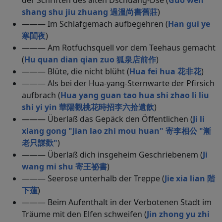
der Schriften des alten Dschuang-Dse (
Guo wen
shang shu jiu zhuang 過溫尚書舊莊
)
——— Im Schlafgemach aufbegehren (
Han gui ye
寒閨夜
)
——— Am Rotfuchsquell vor dem Teehaus gemacht
(
Hu quan dian qian zuo 狐泉店前作
)
——— Blüte, die nicht blüht (
Hua fei hua 花非花
)
——— Als bei der Hua-yang-Sternwarte der Pfirsich
aufbrach (
Hua yang guan tao hua shi zhao li liu
shi yi yin 華陽觀桃花時招李六拾遺飲
)
——— Überlaß das Gepäck den Öffentlichen (
Ji li
xiang gong "Jian lao zhi mou huan" 寄李相公 "漸
老只謀歡"
)
——— Überlaß dich insgeheim Geschriebenem (
Ji
wang mi shu 寄王祕書
)
——— Seerose unterhalb der Treppe (
Jie xia lian 階
下蓮
)
——— Beim Aufenthalt in der Verbotenen Stadt im
Träume mit den Elfen schweifen (
Jin zhong yu zhi