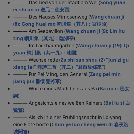
——— Das Lied von der Stadt am Wei (
Song yuan
er shi an xi 送元二使安西
)
——— Des Hauses Mimosenweg (
Wang chuan ji
(8): Gong huai mo 輞川集（其八)：宮槐陌
)
——— Am Seepavillon (
Wang chuan ji (9): Lin hu
ting 輞川集（其九)：臨湖亭
)
——— Im Lackbaumgarten (
Wang chuan ji (19): Qi
yuan 輞川集（其十九)：漆園
)
——— Wechselrede (
Za shi san shou (2) "Jun zi gu
xiang lai" 雜詩三首（其二）“君自故郷來”
)
——— Für Pei Ming, den General (
Zeng pei min
jiang jun 贈裴旻將軍
)
——— Worte eines Mädchens aus Ba (
Ba nü ci 巴女
詞
)
——— Angesichts eines weißen Reihers (
Bai lu si 白
鷺鶿
)
——— Als ich in einer Frühlingsnacht in Lo-yang
eine Flöte hörte (
Chun ye luo cheng wen di 春夜洛
城聞笛
)