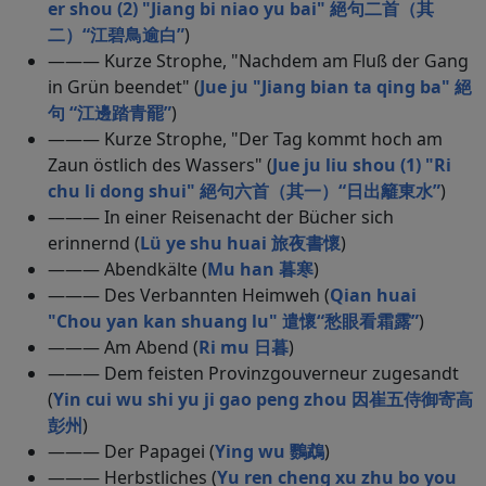
er shou (2) "Jiang bi niao yu bai" 絕句二首（其
二）“江碧鳥逾白”
)
——— Kurze Strophe, "Nachdem am Fluß der Gang
in Grün beendet" (
Jue ju "Jiang bian ta qing ba" 絕
句 “江邊踏青罷”
)
——— Kurze Strophe, "Der Tag kommt hoch am
Zaun östlich des Wassers" (
Jue ju liu shou (1) "Ri
chu li dong shui" 絕句六首（其一）“日出籬東水”
)
——— In einer Reisenacht der Bücher sich
erinnernd (
Lü ye shu huai 旅夜書懷
)
——— Abendkälte (
Mu han 暮寒
)
——— Des Verbannten Heimweh (
Qian huai
"Chou yan kan shuang lu" 遣懷“愁眼看霜露”
)
——— Am Abend (
Ri mu 日暮
)
——— Dem feisten Provinzgouverneur zugesandt
(
Yin cui wu shi yu ji gao peng zhou 因崔五侍御寄高
彭州
)
——— Der Papagei (
Ying wu 鸚鵡
)
——— Herbstliches (
Yu ren cheng xu zhu bo you