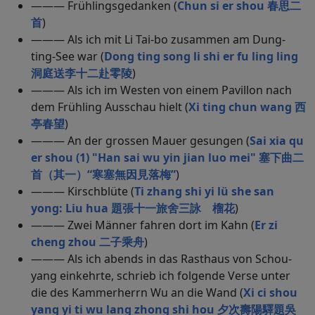
——— Frühlingsgedanken (
Chun si er shou 春思二
首
)
——— Als ich mit Li Tai-bo zusammen am Dung-
ting-See war (
Dong ting song li shi er fu ling ling
洞庭送李十二赴零陵
)
——— Als ich im Westen von einem Pavillon nach
dem Frühling Ausschau hielt (
Xi ting chun wang 西
亭春望
)
——— An der grossen Mauer gesungen (
Sai xia qu
er shou (1) "Han sai wu yin jian luo mei" 塞下曲二
首（其一）“寒塞無因見落梅”
)
——— Kirschblüte (
Ti zhang shi yi lü she san
yong: Liu hua 題張十一旅舍三詠 榴花
)
——— Zwei Männer fahren dort im Kahn (
Er zi
cheng zhou 二子乘舟
)
——— Als ich abends in das Rasthaus von Schou-
yang einkehrte, schrieb ich folgende Verse unter
die des Kammerherrn Wu an die Wand (
Xi ci shou
yang yi ti wu lang zhong shi hou 夕次壽陽驛題吳