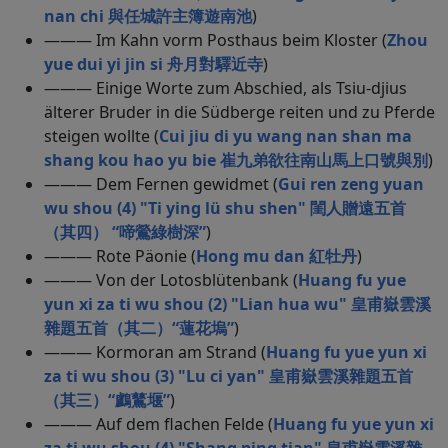
nan chi 與任城許主簿遊南池
)
——— Im Kahn vorm Posthaus beim Kloster (
Zhou
yue dui yi jin si 舟月對驛近寺
)
——— Einige Worte zum Abschied, als Tsiu-djius
älterer Bruder in die Südberge reiten und zu Pferde
steigen wollte (
Cui jiu di yu wang nan shan ma
shang kou hao yu bie 崔九弟欲往南山馬上口號與別
)
——— Dem Fernen gewidmet (
Gui ren zeng yuan
wu shou (4) "Ti ying lü shu shen" 閨人贈遠五首
（其四） “啼鶯綠樹深”
)
——— Rote Päonie (
Hong mu dan 紅牡丹
)
——— Von der Lotosblütenbank (
Huang fu yue
yun xi za ti wu shou (2) "Lian hua wu" 皇甫嶽雲溪
雜題五首（其二）“蓮花塢”
)
——— Kormoran am Strand (
Huang fu yue yun xi
za ti wu shou (3) "Lu ci yan" 皇甫嶽雲溪雜題五首
（其三）“鸕鶿堰”
)
——— Auf dem flachen Felde (
Huang fu yue yun xi