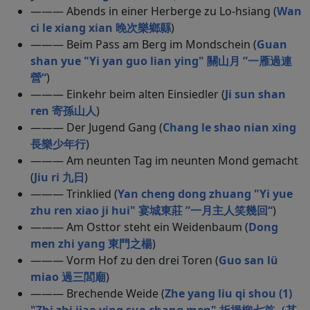
——— Abends in einer Herberge zu Lo-hsiang (
Wan
ci le xiang xian 晚次樂鄉縣
)
——— Beim Pass am Berg im Mondschein (
Guan
shan yue "Yi yan guo lian ying" 關山月 ”一雁過連
營“
)
——— Einkehr beim alten Einsiedler (
Ji sun shan
ren 寄孫山人
)
——— Der Jugend Gang (
Chang le shao nian xing
長樂少年行
)
——— Am neunten Tag im neunten Mond gemacht
(
Jiu ri 九日
)
——— Trinklied (
Yan cheng dong zhuang "Yi yue
zhu ren xiao ji hui" 宴城東莊 ”一月主人笑幾回“
)
——— Am Osttor steht ein Weidenbaum (
Dong
men zhi yang 東門之楊
)
——— Vorm Hof zu den drei Toren (
Guo san lü
miao 過三閭廟
)
——— Brechende Weide (
Zhe yang liu qi shou (1)