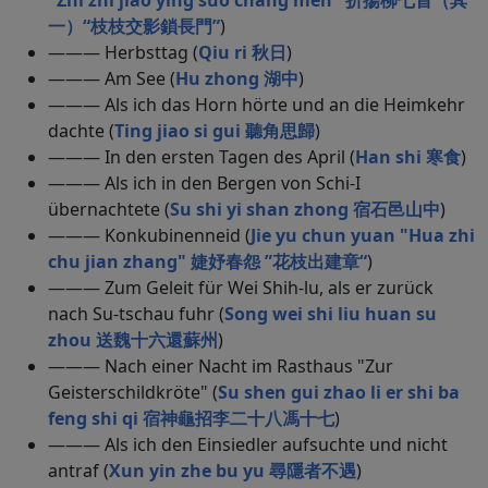
"Zhi zhi jiao ying suo chang men" 折揚柳七首（其
一）“枝枝交影鎖長門”
)
——— Herbsttag (
Qiu ri 秋日
)
——— Am See (
Hu zhong 湖中
)
——— Als ich das Horn hörte und an die Heimkehr
dachte (
Ting jiao si gui 聽角思歸
)
——— In den ersten Tagen des April (
Han shi 寒食
)
——— Als ich in den Bergen von Schi-I
übernachtete (
Su shi yi shan zhong 宿石邑山中
)
——— Konkubinenneid (
Jie yu chun yuan "Hua zhi
chu jian zhang" 婕妤春怨 ”花枝出建章“
)
——— Zum Geleit für Wei Shih-lu, als er zurück
nach Su-tschau fuhr (
Song wei shi liu huan su
zhou 送魏十六還蘇州
)
——— Nach einer Nacht im Rasthaus "Zur
Geisterschildkröte" (
Su shen gui zhao li er shi ba
feng shi qi 宿神龜招李二十八馮十七
)
——— Als ich den Einsiedler aufsuchte und nicht
antraf (
Xun yin zhe bu yu 尋隱者不遇
)