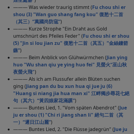
煙生處僻“
)
——— Was wieder traurig stimmt (
Fu chou shi er
shou (3) "Wan guo shang fang kou" 復愁十二首
（其三）“萬國尚防寇”
)
——— Kurze Strophe "Ein Draht aus Gold
umschnürt des Pfeiles Feder" (
Fu chou shi er shou
(5) "Jin si lou jian zu" 復愁十二首（其五）”金絲鏤箭
鏃”
)
——— Beim Anblick von Glühwürmchen (
Jian ying
huo "Wu shan qiu ye ying huo fei" 見螢火“巫山秋
夜螢火飛"
)
——— Als ich am Flussufer allein Blüten suchen
ging (
Jiang pan du bu xun hua qi jue ju (6)
"Huang si niang jia hua man xi" 江畔獨步尋花七絕
句（其六）“黃四娘家花滿蹊”
)
——— Buntes Lied, 1. "Vom späten Abendrot" (
Jue
ju er shou (1) "Chi ri jiang shan li" 絕句二首（其
一）“遲日江山麗”
)
——— Buntes Lied, 2. "Die Flüsse jadegrün" (
Jue ju