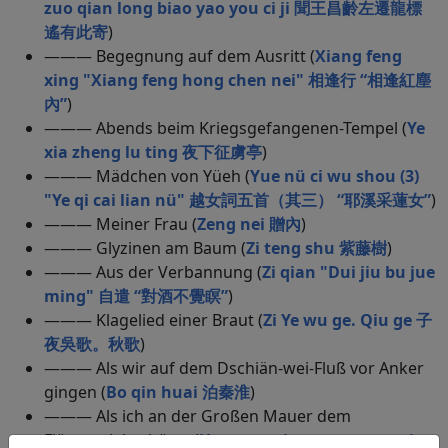
zuo qian long biao yao you ci ji 聞王昌齡左遷龍標
遙有此寄
)
——— Begegnung auf dem Ausritt (
Xiang feng
xing "Xiang feng hong chen nei" 相逢行 “相逢紅塵
內”
)
——— Abends beim Kriegsgefangenen-Tempel (
Ye
xia zheng lu ting 夜下征虜亭
)
——— Mädchen von Yüeh (
Yue nü ci wu shou (3)
"Ye qi cai lian nü" 越女詞五首（其三） “耶溪采蓮女”
)
——— Meiner Frau (
Zeng nei 贈內
)
——— Glyzinen am Baum (
Zi teng shu 紫藤樹
)
——— Aus der Verbannung (
Zi qian "Dui jiu bu jue
ming" 自遣 “對酒不覺瞑”
)
——— Klagelied einer Braut (
Zi Ye wu ge. Qiu ge 子
夜吳歌。秋歌
)
——— Als wir auf dem Dschiän-wei-Fluß vor Anker
gingen (
Bo qin huai 泊秦淮
)
——— Als ich an der Großen Mauer dem
Flötenspiel zuhörte (
He wang qi yu men guan ting