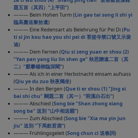
za ti wu shou (4) "Shang ping tian" 皇甫嶽雲溪雜
題五首（其四）“上平田”
)
——— Beim Hohen Turm (
Lin gao tai song li shi yi
臨高臺送黎拾遺
)
——— Eine Redensart als Belehrung für Pei Di (
Pu
ti si jin kou hao you shi pei di 菩提寺禁口號又示裴
迪
)
——— Dem Fernen (
Qiu si zeng yuan er shou (2)
"Yan pan yang liu lin shen ge" 秋思贈遠二首（其
二）“厭攀楊柳臨深閣”
)
——— Als ich in einer Herbstnacht einsam aufsass
(
Qiu ye du zuo 秋夜獨坐
)
——— In den Bergen (
Que ti er shou (1) "Jing xi
bai shi chu" 闕題二首（其一）“荊溪白石出”
)
——— Abschied (
Song bie "Shan zhong xiang
song ba" 送別 “山中相送罷”
)
——— Zum Abschied (
Song bie "Xia ma yin jun
jiu" 送別 “下馬飲君酒”
)
——— Frühlingsgeleit (
Song chun ci 送春詞
)