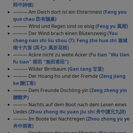
郎中詩後
)
——— Am Deich dort ist ein Elsternnest (
Fang you
que chao 防有鵲巢
)
——— Wind und Regen sind so eisig (
Feng yu 風雨
)
——— Der Wind brach einen Blütenzweig (
You
cheng nan shi liu shou (7): Feng zhe hua zhi 遊城
南十六首 (其七): 風折花枝
)
——— Ackre nicht zu weite Äcker (
Fu tian "Wu tian
fu tian" 甫田 "無田甫田"
)
——— Wilder Birnbaum (
Gan tang 甘棠
)
——— Der Hoang-ho und der Fremde (
Zeng jiang
ke 贈江客
)
——— Dem Freunde Dschöng-yin (
Zeng zheng yin
贈鄭尹
)
——— Nachts auf dem Boot nach dem Lesen eines
Liedes (
Zhou zhong du yuan jiu shi 舟中讀元九詩
)
——— Im Boote bei Nachtregen (
Zhou zhong yu ye
舟中雨夜
)