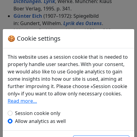
Dichtungen. Lyrik
, Werke. München: Klaus
Boer Verlag, 1995. p. 341.
Günter Eich
(1907–1972): Spiegelbild
in: Gundert, Wilhelm.
Lyrik des Ostens
.
München: Carl Hanser Verlag, 1952. p. 303.
🍪 Cookie settings
in: Eich, Günter.
Aus dem Chinesischen (1949,
1950/1951)
, Bibliothek Suhrkamp. Frankfurt a.
M.: Suhrkamp Verlag, 1976. p. 50.
This website uses a session cookie that is needed to
Manfred Hausmann
(1898–1986): Gram
properly handle user searches. With your consent,
in: Hausmann, Manfred.
Hinter dem
we would also like to use Google analytics to gain
Perlenvorhang
. Frankfurt a. M.: S. Fischer
some insights into how our site is used, aiming at
Verlag, 1954. p. 79.
further improving it. Please choose »Session cookie
Thomas O. Höllmann
(1952–): Lieder von
only« if you want to allow only necessary cookies.
herbstlich gestimmten Ufern (15)
Read more…
in: Höllmann, Thomas O.
Erwartung &
Melancholie: Sechzig Gedichte aus dem alten
Session cookie only
China
. Schupfart: Engeler, 2022. p. 16.
Allow analytics as well
in: Höllmann, Thomas O.
Seidenreiher über
allen Gipfeln
. Ditzingen: Thomas O. Höllmann,