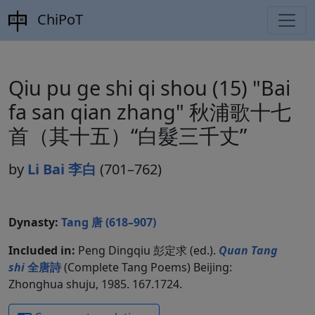
ChiPoT
Qiu pu ge shi qi shou (15) "Bai
fa san qian zhang" 秋浦歌十七
首（其十五）“白髮三千丈”
by
Li Bai 李白
(701–762)
Dynasty:
Tang 唐 (618–907)
Included in:
Peng Dingqiu 彭定求 (ed.).
Quan Tang
shi
全唐詩
(Complete Tang Poems) Beijing:
Zhonghua shuju, 1985. 167.1724.