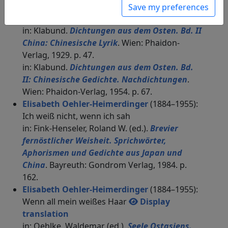
2024. p. 87.
Save my preferences
Klabund
(1890–1928): Blick in den Spiegel
in: Klabund.
Dichtungen aus dem Osten. Bd. II
China: Chinesische Lyrik
. Wien: Phaidon-
Verlag, 1929. p. 47.
in: Klabund.
Dichtungen aus dem Osten. Bd.
II: Chinesische Gedichte. Nachdichtungen
.
Wien: Phaidon-Verlag, 1954. p. 67.
Elisabeth Oehler-Heimerdinger
(1884–1955):
Ich weiß nicht, wenn ich sah
in: Fink-Henseler, Roland W. (ed.).
Brevier
fernöstlicher Weisheit. Sprichwörter,
Aphorismen und Gedichte aus Japan und
China
. Bayreuth: Gondrom Verlag, 1984. p.
162.
Elisabeth Oehler-Heimerdinger
(1884–1955):
Wenn all mein weißes Haar
Display
translation
in: Oehlke, Waldemar (ed.).
Seele Ostasiens.