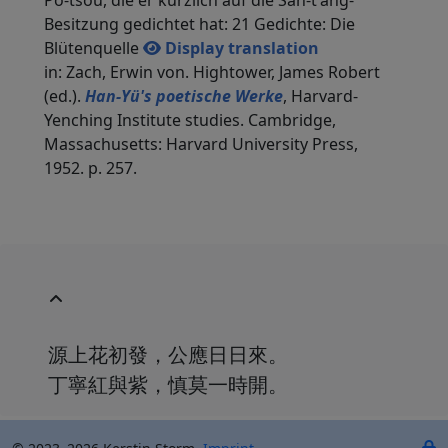
Po-tsou, die er kürzlich auf die San-t'ang-
Besitzung gedichtet hat: 21 Gedichte: Die
Blütenquelle
Display translation
in: Zach, Erwin von. Hightower, James Robert
(ed.).
Han-Yü's poetische Werke
, Harvard-
Yenching Institute studies. Cambridge,
Massachusetts: Harvard University Press,
1952. p. 257.
源上花初發，公應日日來。
丁寧紅與紫，慎莫一時開。