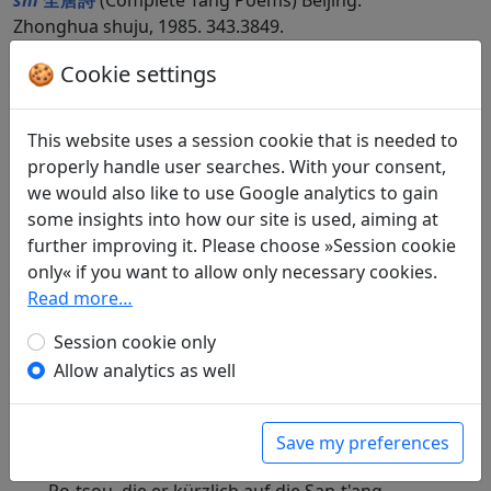
shi
全唐詩
(Complete Tang Poems) Beijing:
Zhonghua shuju, 1985. 343.3849.
🍪 Cookie settings
Compare translations
This website uses a session cookie that is needed to
Translations
properly handle user searches. With your consent,
2
we would also like to use Google analytics to gain
Jan Ulenbrook
(1909–2000): Blüte am Quell
some insights into how our site is used, aiming at
in: Ulenbrook, Jan.
Der Wind brach einen
further improving it. Please choose »Session cookie
Blütenzweig. Chinesische Gedichte 中華詩
.
only« if you want to allow only necessary cookies.
Baden-Baden: Holle Verlag, 1959. p. 51.
Read more…
in: Ulenbrook, Jan.
Pflaumenblüte und
verschneiter Bambus: Chinesische Gedichte
,
Session cookie only
Manesse Bibliothek der Weltliteratur. Zürich:
Allow analytics as well
Manesse Verlag, 1969. p. 47.
Erwin von Zach
(1872–1942): Ehrerbietig
antworte ich (unter Benützung desselben
Save my preferences
Reimes) auf die Gedichte des Gouverneurs Liu