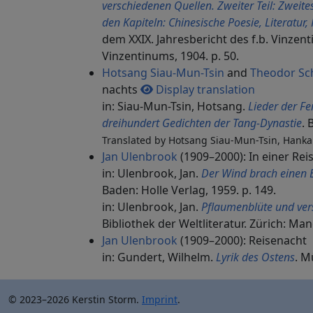
verschiedenen Quellen. Zweiter Teil: Zweites
den Kapiteln: Chinesische Poesie, Literatur, 
dem XXIX. Jahresbericht des f.b. Vinzenti
Vinzentinums, 1904. p. 50.
Hotsang Siau-Mun-Tsin
and
Theodor Sc
nachts
Display translation
in: Siau-Mun-Tsin, Hotsang.
Lieder der Fe
dreihundert Gedichten der Tang-Dynastie
. 
Translated by Hotsang Siau-Mun-Tsin, Hank
Jan Ulenbrook
(1909–2000): In einer Rei
in: Ulenbrook, Jan.
Der Wind brach einen
Baden: Holle Verlag, 1959. p. 149.
in: Ulenbrook, Jan.
Pflaumenblüte und ver
Bibliothek der Weltliteratur. Zürich: Man
Jan Ulenbrook
(1909–2000): Reisenacht
in: Gundert, Wilhelm.
Lyrik des Ostens
. M
© 2023–2026 Kerstin Storm.
Imprint
.