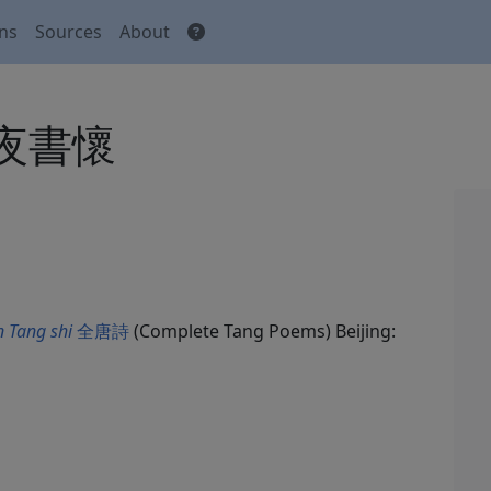
ons
Sources
About
 旅夜書懷
 Tang shi
全唐詩
(Complete Tang Poems) Beijing: