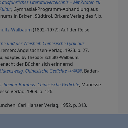
 ausführliches Literaturverzeichnis – Mit Zitaten zu
Kultur
, Gymnasial-Programm-Abhandlung aus
nums in Brixen, Südtirol. Brixen: Verlag des f. b.
hultz-Walbaum
(1892–1977): Auf der Reise
rne und der Weisheit. Chinesische Lyrik aus
Bremen: Angelsachsen-Verlag, 1923. p. 27.
au; adapted by Theodor Schultz-Walbaum.
senacht der Bücher sich erinnernd
 Blütenzweig. Chinesische Gedichte 中華詩
. Baden-
schneiter Bambus: Chinesische Gedichte
, Manesse
esse Verlag, 1969. p. 126.
ünchen: Carl Hanser Verlag, 1952. p. 313.