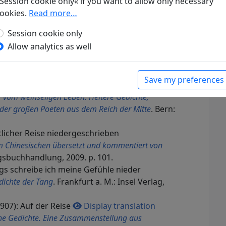
envorhang
. Frankfurt a. M.: S. Fischer Verlag,
Session cookie only« if you want to allow only necessary
ookies.
Read more…
envorhang
. Frankfurt a. M.: S. Fischer Verlag,
Session cookie only
Allow analytics as well
ken während einer nächtlichen Fahrt
e Gedichte
. Gütersloh: Im Bertelsmann Lesering,
Save my preferences
r vom weinseligen Leben. Heitere Gedichte,
der großen Poeten aus dem Reich der Mitte
. Bern:
tlicher Reise niedergeschrieben
m Chinesischen übersetzt und kommentiert von
agsbuchhandlung, 2009. p. 101.
gs schreibe ich meine Gefühle nieder
dichte der Tang
. Frankfurt a. M.: Insel Verlag,
907): Auf der Reise
Display translation
he Gedichte. Eine Zusammenstellung aus