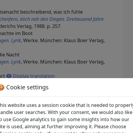
eisenacht beschreibend, was ich fühle
chenfern, doch nah den Dingen. Dreitausend Jahre
erichs Verlag, 1988. p. 257.
nachte im Boot
gen. Lyrik
, Werke. München: Klaus Boer Verlag,
die Nacht
gen. Lyrik
, Werke. München: Klaus Boer Verlag,
hrt
Display translation
d Sung-Zeit
, Veröffentlichungen des Seminars für
🍪 Cookie settings
urgischen Universität. Hamburg: Friederichsen,
räser spielt ein sanfter Wind
his website uses a session cookie that is needed to properl
em alten China
. Düsseldorf: Selbstverlag, 1989. p.
andle user searches. With your consent, we would also like
o use Google analytics to gain some insights into how our
iche Flussfahrt
ite is used, aiming at further improving it. Please choose