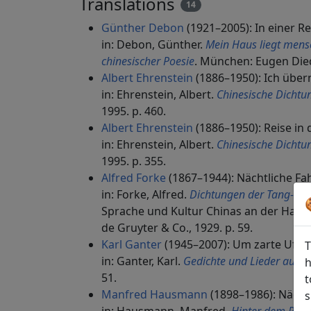
Translations
14
Günther Debon
(1921–2005): In einer R
in: Debon, Günther.
Mein Haus liegt mens
chinesischer Poesie
. München: Eugen Died
Albert Ehrenstein
(1886–1950): Ich über
in: Ehrenstein, Albert.
Chinesische Dichtun
1995. p. 460.
Albert Ehrenstein
(1886–1950): Reise in 
in: Ehrenstein, Albert.
Chinesische Dichtun
1995. p. 355.
Alfred Forke
(1867–1944): Nächtliche Fa
in: Forke, Alfred.
Dichtungen der Tang- un
Sprache und Kultur Chinas an der Hamb
de Gruyter & Co., 1929. p. 59.
Karl Ganter
(1945–2007): Um zarte Uferg
T
in: Ganter, Karl.
Gedichte und Lieder aus d
h
51.
t
Manfred Hausmann
(1898–1986): Nächtl
s