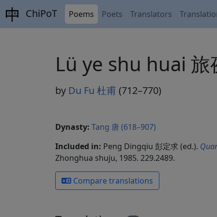
ChiPoT
Poems
Poets
Translators
Translati
Lü ye shu huai
by
Du Fu 杜甫
(712–770)
Dynasty:
Tang 唐 (618–907)
Included in:
Peng Dingqiu 彭定求 (ed.).
Quan
Zhonghua shuju, 1985. 229.2489.
Compare translations