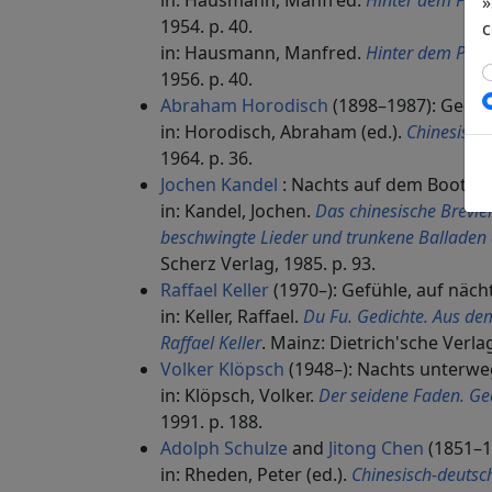
in: Hausmann, Manfred.
Hinter dem Perl
»
1954. p. 40.
c
in: Hausmann, Manfred.
Hinter dem Perl
1956. p. 40.
Abraham Horodisch
(1898–1987): Gedan
in: Horodisch, Abraham (ed.).
Chinesisch
1964. p. 36.
Jochen Kandel
: Nachts auf dem Boot
in: Kandel, Jochen.
Das chinesische Brevie
beschwingte Lieder und trunkene Balladen 
Scherz Verlag, 1985. p. 93.
Raffael Keller
(1970–): Gefühle, auf näch
in: Keller, Raffael.
Du Fu. Gedichte. Aus de
Raffael Keller
. Mainz: Dietrich'sche Verl
Volker Klöpsch
(1948–): Nachts unterwe
in: Klöpsch, Volker.
Der seidene Faden. Ge
1991. p. 188.
Adolph Schulze
and
Jitong Chen
(1851–1
in: Rheden, Peter (ed.).
Chinesisch-deutsc