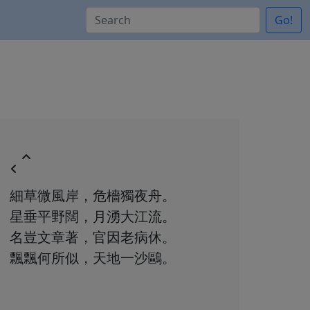
Go!
細草微風岸，危檣獨夜舟。
星垂平野闊，月湧大江流。
名豈文章著，官因老病休。
飄飄何所似，天地一沙鷗。