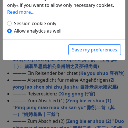
xing jian 見小姪龜兒詠燈詩幷臘娘製衣因寄行簡
)
only« if you want to allow only necessary cookies.
——— Nächtliche Gedanken (
Hua fei hua 花非花
)
Read more…
——— Jahresende (
Sui mu 歲暮
)
Session cookie only
——— Nordblick nach dem Aufstieg zur Lingying
Allow analytics as well
Terrasse (
Deng ling ying tai bei wang 登靈應臺北
望
)
——— Jahreswechsel (
Bing zhong shi shi wu shou
Save my preferences
(10): Sui mu cheng si an xiang gong huang fu
lang zhi ji meng de shang shu 病中詩十五首 (其
十)： 歲暮呈思黯相公皇甫朗之及夢得尚書
)
——— Ein Reisender berichtet (
Ke you shuo 客有說
)
——— Altersgedicht für meine Angehörigen (
Zi
yong lao shen shi zhu jia shu 自詠老身示諸家屬
)
——— Reiseresidenz (
Xing gong 行宮
)
——— Zum Abschied (1) (
Zeng bie er shou (1)
"Ping ping niao niao shi san yu" 贈別二首（其
一）“娉娉裊裊十三餘”
)
——— Zum Abschied (2) (
Zeng bie er shou (2) "Duo