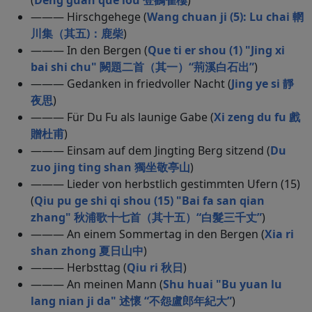
(
Deng guan que lou 登鸛雀樓
)
——— Hirschgehege (
Wang chuan ji (5): Lu chai 輞
川集（其五)：鹿柴
)
——— In den Bergen (
Que ti er shou (1) "Jing xi
bai shi chu" 闕題二首（其一）“荊溪白石出”
)
——— Gedanken in friedvoller Nacht (
Jing ye si 靜
夜思
)
——— Für Du Fu als launige Gabe (
Xi zeng du fu 戲
贈杜甫
)
——— Einsam auf dem Jingting Berg sitzend (
Du
zuo jing ting shan 獨坐敬亭山
)
——— Lieder von herbstlich gestimmten Ufern (15)
(
Qiu pu ge shi qi shou (15) "Bai fa san qian
zhang" 秋浦歌十七首（其十五）“白髮三千丈”
)
——— An einem Sommertag in den Bergen (
Xia ri
shan zhong 夏日山中
)
——— Herbsttag (
Qiu ri 秋日
)
——— An meinen Mann (
Shu huai "Bu yuan lu
lang nian ji da" 述懷 “不怨盧郎年紀大”
)