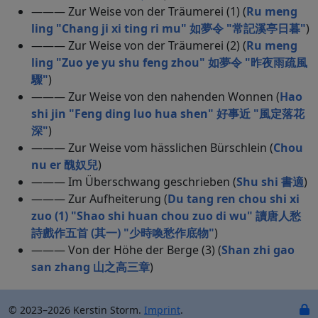
——— Zur Weise von der Träumerei (1) (
Ru meng
ling "Chang ji xi ting ri mu" 如夢令 "常記溪亭日暮"
)
——— Zur Weise von der Träumerei (2) (
Ru meng
ling "Zuo ye yu shu feng zhou" 如夢令 "昨夜雨疏風
驟"
)
——— Zur Weise von den nahenden Wonnen (
Hao
shi jin "Feng ding luo hua shen" 好事近 "風定落花
深"
)
——— Zur Weise vom hässlichen Bürschlein (
Chou
nu er 醜奴兒
)
——— Im Überschwang geschrieben (
Shu shi 書適
)
——— Zur Aufheiterung (
Du tang ren chou shi xi
zuo (1) "Shao shi huan chou zuo di wu" 讀唐人愁
詩戲作五首 (其一) "少時喚愁作底物"
)
——— Von der Höhe der Berge (3) (
Shan zhi gao
san zhang 山之高三章
)
© 2023–2026 Kerstin Storm.
Imprint
.