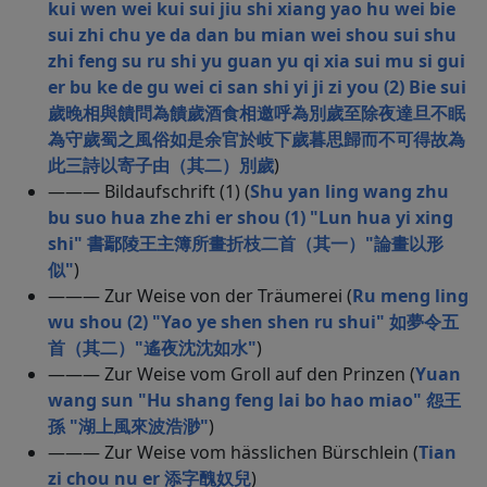
kui wen wei kui sui jiu shi xiang yao hu wei bie
sui zhi chu ye da dan bu mian wei shou sui shu
zhi feng su ru shi yu guan yu qi xia sui mu si gui
er bu ke de gu wei ci san shi yi ji zi you (2) Bie sui
歲晚相與饋問為饋歲酒食相邀呼為別歲至除夜達旦不眠
為守歲蜀之風俗如是余官於岐下歲暮思歸而不可得故為
此三詩以寄子由（其二）別歲
)
——— Bildaufschrift (1) (
Shu yan ling wang zhu
bu suo hua zhe zhi er shou (1) "Lun hua yi xing
shi" 書鄢陵王主簿所畫折枝二首（其一）"論畫以形
似"
)
——— Zur Weise von der Träumerei (
Ru meng ling
wu shou (2) "Yao ye shen shen ru shui" 如夢令五
首（其二）"遙夜沈沈如水"
)
——— Zur Weise vom Groll auf den Prinzen (
Yuan
wang sun "Hu shang feng lai bo hao miao" 怨王
孫 "湖上風來波浩渺"
)
——— Zur Weise vom hässlichen Bürschlein (
Tian
zi chou nu er 添字醜奴兒
)