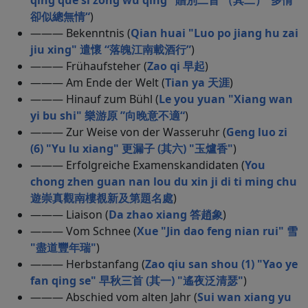
qing que si zong wu qing" 贈別二首 （其二）“多情
卻似總無情“
)
——— Bekenntnis (
Qian huai "Luo po jiang hu zai
jiu xing" 遣懷 “落魄江南載酒行”
)
——— Frühaufsteher (
Zao qi 早起
)
——— Am Ende der Welt (
Tian ya 天涯
)
——— Hinauf zum Bühl (
Le you yuan "Xiang wan
yi bu shi" 樂游原 ”向晚意不適“
)
——— Zur Weise von der Wasseruhr (
Geng luo zi
(6) "Yu lu xiang" 更漏子 (其六) "玉爐香"
)
——— Erfolgreiche Examenskandidaten (
You
chong zhen guan nan lou du xin ji di ti ming chu
遊崇真觀南樓覩新及第題名處
)
——— Liaison (
Da zhao xiang 答趙象
)
——— Vom Schnee (
Xue "Jin dao feng nian rui" 雪
"盡道豐年瑞"
)
——— Herbstanfang (
Zao qiu san shou (1) "Yao ye
fan qing se" 早秋三首 (其一) "遙夜泛清瑟"
)
——— Abschied vom alten Jahr (
Sui wan xiang yu