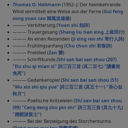
Thomas O. Höllmann
(1952–): Der heimkehrende
Wind vermittelt eine Weise aus der Ferne (
Gui feng
song yuan cao 歸風送遠操
)
——— Verbitterung (
Yuan shi 怨詩
)
——— Trauergesang (
Shang liu tian xing 上留田行
)
——— An einen Reisenden (
Ji xing ren shi 寄行人詩
)
——— Frühlingsanfang (
Chu chun shi 初春詩
)
——— Preislied (
Zan 贊
)
——— Schriftkunde (
Shi san bai san shou (207)
"Du shu qi mian si" 詩三百三首 (其二百七) "讀書豈
免死"
)
——— Gedankenspiel (
Shi san bai san shou (51)
"Wu xin shi qiu yue" 詩三百三首 (其五十一) "吾心似
秋月"
)
——— Poetische Kritzeleien (
Shi san bai san shou
(99) "Ceng deng zhu pin shi" 詩三百三首 (其九十九)
"蹭蹬諸貧士"
)
——— Bei der Besteigung des Storchenturms