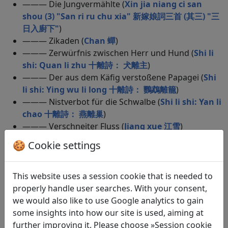
——— Die Jungvermählte (
Xin jia niang ci san
shou (3) "San ri ru chu xia" 新嫁娘詞三首 (其三) "三
日入廚下"
)
——— Zikaden (
Chan 蟬
)
——— Zerwürfnis zwischen Herr und Hund (
Shi li
shi: Quan li zhu 十離詩： 犬離主
)
——— Der aus dem Käfig verstoßene Papagei (
Shi
li shi: Ying wu li long 十離詩： 鸚鵡離籠
)
——— Nistverbot für die Schwalbe (
Shi li shi: Yan li
chao 十離詩： 燕離巢
)
——— Verschneiter Fluss (
Jiang xue 江雪
)
——— Nächtlicher Schnee (
Ye xue 夜雪
)
🍪 Cookie settings
——— Ich lausche meinem Neffen, der ein Gedicht
zum Vortrag bringt (
Wen gui er yong shi 聞龜兒詠
詩
)
This website uses a session cookie that is needed to
——— Am Grab von Li Bo (
Li bai mu 李白墓
)
properly handle user searches. With your consent,
——— Vom Verlust meines Kranichs (
Shi he 失鶴
)
we would also like to use Google analytics to gain
——— Mitteilung an meinen Bruder (
Jian xiao zhi
some insights into how our site is used, aiming at
gui er yong deng shi bing la niang zhi yi yin ji
further improving it. Please choose »Session cookie