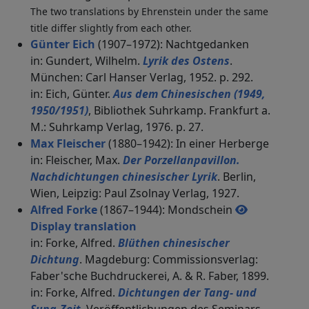
The two translations by Ehrenstein under the same
title differ slightly from each other.
Günter Eich
(1907–1972): Nachtgedanken
in: Gundert, Wilhelm.
Lyrik des Ostens
.
München: Carl Hanser Verlag, 1952. p. 292.
in: Eich, Günter.
Aus dem Chinesischen (1949,
1950/1951)
, Bibliothek Suhrkamp. Frankfurt a.
M.: Suhrkamp Verlag, 1976. p. 27.
Max Fleischer
(1880–1942): In einer Herberge
in: Fleischer, Max.
Der Porzellanpavillon.
Nachdichtungen chinesischer Lyrik
. Berlin,
Wien, Leipzig: Paul Zsolnay Verlag, 1927.
Alfred Forke
(1867–1944): Mondschein
Display translation
in: Forke, Alfred.
Blüthen chinesischer
Dichtung
. Magdeburg: Commissionsverlag:
Faber'sche Buchdruckerei, A. & R. Faber, 1899.
in: Forke, Alfred.
Dichtungen der Tang- und