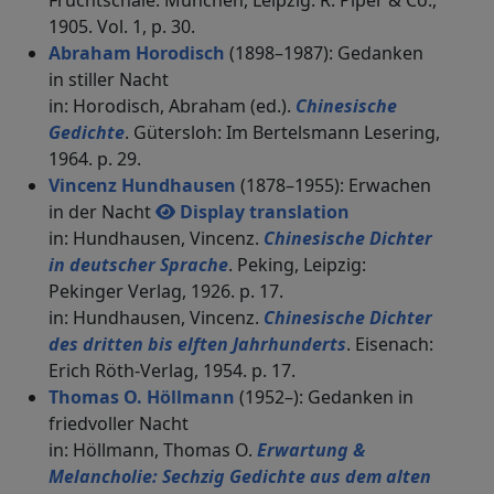
Fruchtschale. München, Leipzig: R. Piper & Co.,
1905. Vol. 1, p. 30.
Abraham Horodisch
(1898–1987): Gedanken
in stiller Nacht
in: Horodisch, Abraham (ed.).
Chinesische
Gedichte
. Gütersloh: Im Bertelsmann Lesering,
1964. p. 29.
Vincenz Hundhausen
(1878–1955): Erwachen
in der Nacht
Display translation
in: Hundhausen, Vincenz.
Chinesische Dichter
in deutscher Sprache
. Peking, Leipzig:
Pekinger Verlag, 1926. p. 17.
in: Hundhausen, Vincenz.
Chinesische Dichter
des dritten bis elften Jahrhunderts
. Eisenach:
Erich Röth-Verlag, 1954. p. 17.
Thomas O. Höllmann
(1952–): Gedanken in
friedvoller Nacht
in: Höllmann, Thomas O.
Erwartung &
Melancholie: Sechzig Gedichte aus dem alten