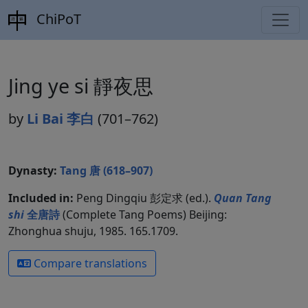
ChiPoT
Jing ye si 靜夜思
by
Li Bai 李白
(701–762)
Dynasty:
Tang 唐 (618–907)
Included in:
Peng Dingqiu 彭定求 (ed.).
Quan Tang
shi
全唐詩
(Complete Tang Poems) Beijing:
Zhonghua shuju, 1985. 165.1709.
Compare translations