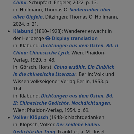
China
. Schupfart: Engeler, 2022. p. 13.
in: Höllmann, Thomas O.
Seidenreiher über
allen Gipfeln
. Ditzingen: Thomas O. Höllmann,
2024. p. 21.
Klabund
(1890–1928): Wanderer erwacht in
der Herberge
Display translation
in: Klabund.
Dichtungen aus dem Osten. Bd. II
China: Chinesische Lyrik
. Wien: Phaidon-
Verlag, 1929. p. 48.
in: Görsch, Horst.
China erzählt. Ein Einblick
in die chinesische Literatur
. Berlin: Volk und
Wissen volkseigener Verlag Berlin, 1953. p.
164.
in: Klabund.
Dichtungen aus dem Osten. Bd.
II: Chinesische Gedichte. Nachdichtungen
.
Wien: Phaidon-Verlag, 1954. p. 69.
Volker Klöpsch
(1948–): Nachtgedanken
in: Klöpsch, Volker.
Der seidene Faden.
Gedichte der Tang
. Frankfurt a. M.: Insel