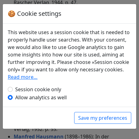
Rascher Verlag, 1944. p. 47.
Ludwig Goldscheider
(1896–1973):
🍪 Cookie settings
Nachtgedanken in der Herberge
in: Goldscheider, Ludwig (ed.).
Die schönsten
This website uses a session cookie that is needed to
Gedichte der Weltliteratur. Ein Hausbuch der
properly handle user searches. With your consent,
Weltlyrik von den Anfängen bis heute
. Wien,
we would also like to use Google analytics to gain
Leipzig: Phaidon-Verlag, 1933. p. 122.
some insights into how our site is used, aiming at
Otto Hauser
(1876–1944): In stiller Nacht
further improving it. Please choose »Session cookie
Display translation
only« if you want to allow only necessary cookies.
in: Brandes, Georg.
Die chinesische Dichtung
Read more…
von Otto Hauser. Mit 9 Vollbildern in
Tonätzung
. Berlin W.: Marquardt Co., Verl.-
Session cookie only
Anst. G.m.b.H., 1905. p. 36.
Allow analytics as well
Otto Hauser
(1876–1944): Mondschein
Display translation
in: Oehlke, Waldemar.
Chinesische Lyrik und
Save my preferences
Sprichwörter
. Bremen-Horn: Walter Dorn-
Verlag, 1952. p. 55.
Manfred Hausmann
(1898–1986): In der