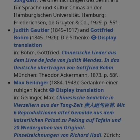
Sung-Zeit
, Veröffentlichungen des Seminars
für Sprache und Kultur Chinas an der
Hamburgischen Universität. Hamburg:
Friederichsen, de Gruyter & Co., 1929. p. 55f.
Judith Gautier
(1845–1917) and
Gottfried
Böhm
(1845–1926): Die Schenke
Display
translation
in: Böhm, Gottfried.
Chinesische Lieder aus
dem Livre de Jade von Judith Mendes. In das
Deutsche übertragen von Gottfried Böhm
.
München: Theodor Ackermann, 1873. p. 68f.
Max Geilinger
(1884–1948): Gedanken einer
ruhigen Nacht
Display translation
in: Geilinger, Max.
Chinesische Gedichte in
Vierzeilern aus der Tang-Zeit 唐人絕句百首. Mit
6 Reproduktionen alter Gemälde aus dem
kaiserlichen Palast zu Peking auf Tafeln und
20 Wiedergaben von Original-
Pinselzeichnungen von Richard Hadl
. Zürich: