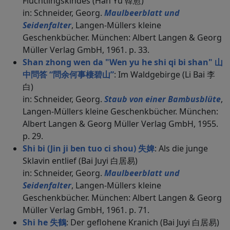
Flüchtlingskindes (Han Yu 韓愈)
in: Schneider, Georg.
Maulbeerblatt und
Seidenfalter
, Langen-Müllers kleine
Geschenkbücher. München: Albert Langen & Georg
Müller Verlag GmbH, 1961. p. 33.
Shan zhong wen da "Wen yu he shi qi bi shan" 山
中問答 “問余何事棲碧山”
: Im Waldgebirge (Li Bai 李
白)
in: Schneider, Georg.
Staub von einer Bambusblüte
,
Langen-Müllers kleine Geschenkbücher. München:
Albert Langen & Georg Müller Verlag GmbH, 1955.
p. 29.
Shi bi (Jin ji ben tuo ci shou) 失婢
: Als die junge
Sklavin entlief (Bai Juyi 白居易)
in: Schneider, Georg.
Maulbeerblatt und
Seidenfalter
, Langen-Müllers kleine
Geschenkbücher. München: Albert Langen & Georg
Müller Verlag GmbH, 1961. p. 71.
Shi he 失鶴
: Der geflohene Kranich (Bai Juyi 白居易)