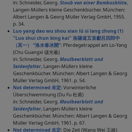
in: Schneider, Georg.
Staub von einer Bambusblüte
,
Langen-Müllers kleine Geschenkbücher. München:
Albert Langen & Georg Müller Verlag GmbH, 1955.
p. 34.
Luo yang dao wu shou xian lü si lang zhong (1)
"Luo shui chun bing kai" 洛陽道五首獻呂四郎中
（其一） “洛水春冰開”
: Pferdegetrappel am Lo-Yang
(Chu Guangxi 儲光羲)
in: Schneider, Georg.
Maulbeerblatt und
Seidenfalter
, Langen-Müllers kleine
Geschenkbücher. München: Albert Langen & Georg
Müller Verlag GmbH, 1961. p. 54.
Not determined 未定
: Vorwinterliche
Überschwemmung (Du Fu 杜甫)
in: Schneider, Georg.
Maulbeerblatt und
Seidenfalter
, Langen-Müllers kleine
Geschenkbücher. München: Albert Langen & Georg
Müller Verlag GmbH, 1961. p. 67.
Not determined 未定
: Die Zeit (Wang Wei 王維)