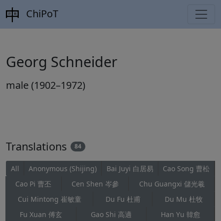
ChiPoT
Georg Schneider
male (1902–1972)
Translations
84
All
Anonymous (Shijing)
Bai Juyi 白居易
Cao Song 曹松
Cao Pi 曹丕
Cen Shen 岑參
Chu Guangxi 儲光羲
Cui Mintong 崔敏童
Du Fu 杜甫
Du Mu 杜牧
Fu Xuan 傅玄
Gao Shi 高適
Han Yu 韓愈