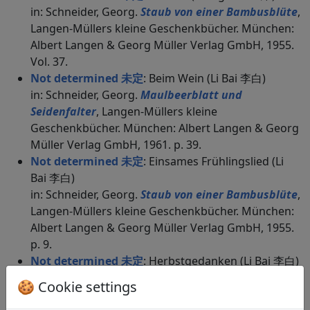
in: Schneider, Georg.
Staub von einer Bambusblüte
,
Langen-Müllers kleine Geschenkbücher. München:
Albert Langen & Georg Müller Verlag GmbH, 1955.
Vol. 37.
Not determined 未定
: Beim Wein (Li Bai 李白)
in: Schneider, Georg.
Maulbeerblatt und
Seidenfalter
, Langen-Müllers kleine
Geschenkbücher. München: Albert Langen & Georg
Müller Verlag GmbH, 1961. p. 39.
Not determined 未定
: Einsames Frühlingslied (Li
Bai 李白)
in: Schneider, Georg.
Staub von einer Bambusblüte
,
Langen-Müllers kleine Geschenkbücher. München:
Albert Langen & Georg Müller Verlag GmbH, 1955.
p. 9.
Not determined 未定
: Herbstgedanken (Li Bai 李白)
in: Schneider, Georg.
Staub von einer Bambusblüte
,
🍪 Cookie settings
Langen-Müllers kleine Geschenkbücher. München: