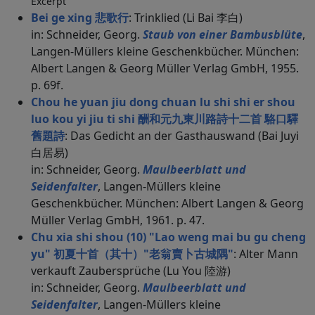
Excerpt
Bei ge xing 悲歌行
: Trinklied (Li Bai 李白)
in: Schneider, Georg.
Staub von einer Bambusblüte
,
Langen-Müllers kleine Geschenkbücher. München:
Albert Langen & Georg Müller Verlag GmbH, 1955.
p. 69f.
Chou he yuan jiu dong chuan lu shi shi er shou
luo kou yi jiu ti shi 酬和元九東川路詩十二首 駱口驛
舊題詩
: Das Gedicht an der Gasthauswand (Bai Juyi
白居易)
in: Schneider, Georg.
Maulbeerblatt und
Seidenfalter
, Langen-Müllers kleine
Geschenkbücher. München: Albert Langen & Georg
Müller Verlag GmbH, 1961. p. 47.
Chu xia shi shou (10) "Lao weng mai bu gu cheng
yu" 初夏十首（其十）"老翁賣卜古城隅"
: Alter Mann
verkauft Zaubersprüche (Lu You 陸游)
in: Schneider, Georg.
Maulbeerblatt und
Seidenfalter
, Langen-Müllers kleine