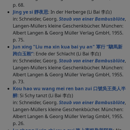
p. 68.
Jing ye si 靜夜思
: In der Herberge (Li Bai 李白)
in: Schneider, Georg.
Staub von einer Bambusblüte
,
Langen-Müllers kleine Geschenkbücher. München:
Albert Langen & Georg Müller Verlag GmbH, 1955.
p. 75.
Jun xing "Liu ma xin kua bai yu an" 軍行 “騮馬新
跨白玉鞍”
: Ende der Schlacht (Li Bai 李白)
in: Schneider, Georg.
Staub von einer Bambusblüte
,
Langen-Müllers kleine Geschenkbücher. München:
Albert Langen & Georg Müller Verlag GmbH, 1955.
p. 73.
Kou hao wu wang mei ren ban zui 口號吳王美人半
醉
: Si Schy tanzt (Li Bai 李白)
in: Schneider, Georg.
Staub von einer Bambusblüte
,
Langen-Müllers kleine Geschenkbücher. München:
Albert Langen & Georg Müller Verlag GmbH, 1955.
p. 26.