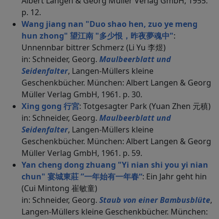
Albert Langen & Georg Müller Verlag GmbH, 1955.
p. 12.
Wang jiang nan "Duo shao hen, zuo ye meng
hun zhong" 望江南 "多少恨，昨夜夢魂中"
:
Unnennbar bittrer Schmerz (Li Yu 李煜)
in: Schneider, Georg.
Maulbeerblatt und
Seidenfalter
, Langen-Müllers kleine
Geschenkbücher. München: Albert Langen & Georg
Müller Verlag GmbH, 1961. p. 30.
Xing gong 行宮
: Totgesagter Park (Yuan Zhen 元稹)
in: Schneider, Georg.
Maulbeerblatt und
Seidenfalter
, Langen-Müllers kleine
Geschenkbücher. München: Albert Langen & Georg
Müller Verlag GmbH, 1961. p. 59.
Yan cheng dong zhuang "Yi nian shi you yi nian
chun" 宴城東莊 ”一年始有一年春“
: Ein Jahr geht hin
(Cui Mintong 崔敏童)
in: Schneider, Georg.
Staub von einer Bambusblüte
,
Langen-Müllers kleine Geschenkbücher. München: