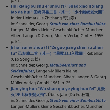
p. 41.
Hui xiang ou shu er shou (1) "Shao xiao li xiang
lao da hui" 回鄉偶書二首（其一）“少小離鄉老大回”
:
In der Heimat (He Zhizhang 賀知章)
in: Schneider, Georg.
Staub von einer Bambusblüte
,
Langen-Müllers kleine Geschenkbücher. München:
Albert Langen & Georg Müller Verlag GmbH, 1955.
p. 54.
Ji hai sui er shou (1) "Ze guo jiang shan ru zhan
tu" 己亥歲二首（其一）“澤國江山入戰圖”
: Rebellion
(Cao Song 曹松)
in: Schneider, Georg.
Maulbeerblatt und
Seidenfalter
, Langen-Müllers kleine
Geschenkbücher. München: Albert Langen & Georg
Müller Verlag GmbH, 1961. p. 25.
Jian ying huo "Wu shan qiu ye ying huo fei" 見螢
火“巫山秋夜螢火飛"
: Übers Jahr (Du Fu 杜甫)
in: Schneider, Georg.
Staub von einer Bambusblüte
,
Langen-Müllers kleine Geschenkbücher. München: