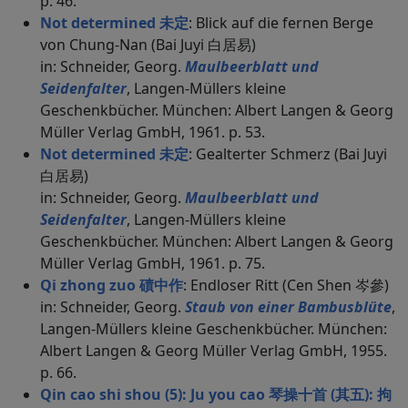
p. 46.
Not determined 未定
: Blick auf die fernen Berge
von Chung-Nan (Bai Juyi 白居易)
in: Schneider, Georg.
Maulbeerblatt und
Seidenfalter
, Langen-Müllers kleine
Geschenkbücher. München: Albert Langen & Georg
Müller Verlag GmbH, 1961. p. 53.
Not determined 未定
: Gealterter Schmerz (Bai Juyi
白居易)
in: Schneider, Georg.
Maulbeerblatt und
Seidenfalter
, Langen-Müllers kleine
Geschenkbücher. München: Albert Langen & Georg
Müller Verlag GmbH, 1961. p. 75.
Qi zhong zuo 磧中作
: Endloser Ritt (Cen Shen 岑參)
in: Schneider, Georg.
Staub von einer Bambusblüte
,
Langen-Müllers kleine Geschenkbücher. München:
Albert Langen & Georg Müller Verlag GmbH, 1955.
p. 66.
Qin cao shi shou (5): Ju you cao 琴操十首 (其五): 拘