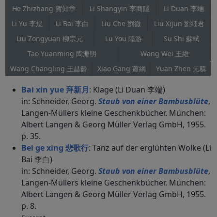
He Zhizhang 賀知章
Li Shangyin 李商隱
Li Duan 李端
Li Yu 李煜
Li Bai 李白
Liu Che 劉徹
Liu Xijun 劉細君
Liu Zongyuan 柳宗元
Lu You 陸游
Su Shi 蘇軾
Tao Yuanming 陶淵明
Wang Wei 王維
Wang Changling 王昌齡
Xiao Gang 蕭綱
Yuan Zhen 元稹
Bai xin yue 拜新月
: Klage (Li Duan 李端)
in: Schneider, Georg.
Staub von einer Bambusblüte
,
Langen-Müllers kleine Geschenkbücher. München:
Albert Langen & Georg Müller Verlag GmbH, 1955.
p. 35.
Bei ge xing 悲歌行
: Tanz auf der erglühten Wolke (Li
Bai 李白)
in: Schneider, Georg.
Staub von einer Bambusblüte
,
Langen-Müllers kleine Geschenkbücher. München:
Albert Langen & Georg Müller Verlag GmbH, 1955.
p. 8.