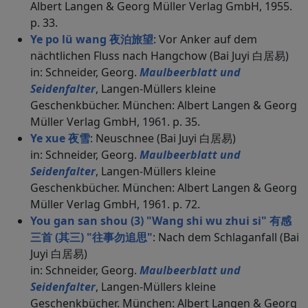
Albert Langen & Georg Müller Verlag GmbH, 1955.
p. 33.
Ye po lü wang 夜泊旅望
: Vor Anker auf dem
nächtlichen Fluss nach Hangchow (Bai Juyi 白居易)
in: Schneider, Georg.
Maulbeerblatt und
Seidenfalter
, Langen-Müllers kleine
Geschenkbücher. München: Albert Langen & Georg
Müller Verlag GmbH, 1961. p. 35.
Ye xue 夜雪
: Neuschnee (Bai Juyi 白居易)
in: Schneider, Georg.
Maulbeerblatt und
Seidenfalter
, Langen-Müllers kleine
Geschenkbücher. München: Albert Langen & Georg
Müller Verlag GmbH, 1961. p. 72.
You gan san shou (3) "Wang shi wu zhui si" 有感
三首 (其三) "往事勿追思"
: Nach dem Schlaganfall (Bai
Juyi 白居易)
in: Schneider, Georg.
Maulbeerblatt und
Seidenfalter
, Langen-Müllers kleine
Geschenkbücher. München: Albert Langen & Georg