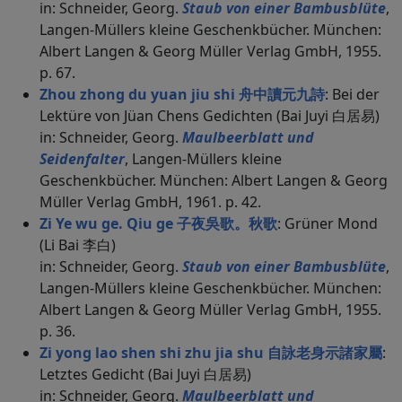
in: Schneider, Georg.
Staub von einer Bambusblüte
,
Langen-Müllers kleine Geschenkbücher. München:
Albert Langen & Georg Müller Verlag GmbH, 1955.
p. 67.
Zhou zhong du yuan jiu shi 舟中讀元九詩
: Bei der
Lektüre von Jüan Chens Gedichten (Bai Juyi 白居易)
in: Schneider, Georg.
Maulbeerblatt und
Seidenfalter
, Langen-Müllers kleine
Geschenkbücher. München: Albert Langen & Georg
Müller Verlag GmbH, 1961. p. 42.
Zi Ye wu ge. Qiu ge 子夜吳歌。秋歌
: Grüner Mond
(Li Bai 李白)
in: Schneider, Georg.
Staub von einer Bambusblüte
,
Langen-Müllers kleine Geschenkbücher. München:
Albert Langen & Georg Müller Verlag GmbH, 1955.
p. 36.
Zi yong lao shen shi zhu jia shu 自詠老身示諸家屬
:
Letztes Gedicht (Bai Juyi 白居易)
in: Schneider, Georg.
Maulbeerblatt und