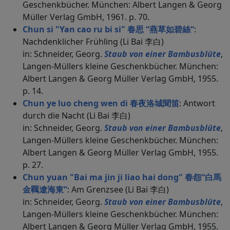
Geschenkbücher. München: Albert Langen & Georg
Müller Verlag GmbH, 1961. p. 70.
Chun si "Yan cao ru bi si" 春思 “燕草如碧絲“
:
Nachdenklicher Frühling (Li Bai 李白)
in: Schneider, Georg.
Staub von einer Bambusblüte
,
Langen-Müllers kleine Geschenkbücher. München:
Albert Langen & Georg Müller Verlag GmbH, 1955.
p. 14.
Chun ye luo cheng wen di 春夜洛城聞笛
: Antwort
durch die Nacht (Li Bai 李白)
in: Schneider, Georg.
Staub von einer Bambusblüte
,
Langen-Müllers kleine Geschenkbücher. München:
Albert Langen & Georg Müller Verlag GmbH, 1955.
p. 27.
Chun yuan "Bai ma jin ji liao hai dong" 春怨“白馬
金羈遼海東”
: Am Grenzsee (Li Bai 李白)
in: Schneider, Georg.
Staub von einer Bambusblüte
,
Langen-Müllers kleine Geschenkbücher. München:
Albert Langen & Georg Müller Verlag GmbH, 1955.