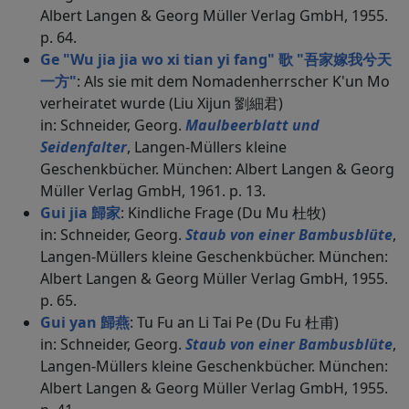
Albert Langen & Georg Müller Verlag GmbH, 1955.
p. 64.
Ge "Wu jia jia wo xi tian yi fang" 歌 "吾家嫁我兮天
一方"
: Als sie mit dem Nomadenherrscher K'un Mo
verheiratet wurde (Liu Xijun 劉細君)
in: Schneider, Georg.
Maulbeerblatt und
Seidenfalter
, Langen-Müllers kleine
Geschenkbücher. München: Albert Langen & Georg
Müller Verlag GmbH, 1961. p. 13.
Gui jia 歸家
: Kindliche Frage (Du Mu 杜牧)
in: Schneider, Georg.
Staub von einer Bambusblüte
,
Langen-Müllers kleine Geschenkbücher. München:
Albert Langen & Georg Müller Verlag GmbH, 1955.
p. 65.
Gui yan 歸燕
: Tu Fu an Li Tai Pe (Du Fu 杜甫)
in: Schneider, Georg.
Staub von einer Bambusblüte
,
Langen-Müllers kleine Geschenkbücher. München:
Albert Langen & Georg Müller Verlag GmbH, 1955.