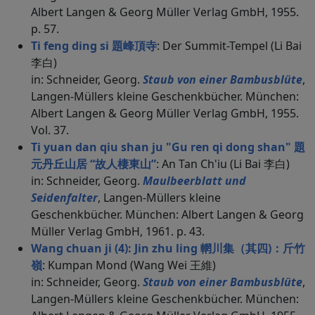
Albert Langen & Georg Müller Verlag GmbH, 1955.
p. 57.
Ti feng ding si 題峰頂寺
: Der Summit-Tempel (Li Bai
李白)
in: Schneider, Georg.
Staub von einer Bambusblüte
,
Langen-Müllers kleine Geschenkbücher. München:
Albert Langen & Georg Müller Verlag GmbH, 1955.
Vol. 37.
Ti yuan dan qiu shan ju "Gu ren qi dong shan" 題
元丹丘山居 “故人棲東山”
: An Tan Ch'iu (Li Bai 李白)
in: Schneider, Georg.
Maulbeerblatt und
Seidenfalter
, Langen-Müllers kleine
Geschenkbücher. München: Albert Langen & Georg
Müller Verlag GmbH, 1961. p. 43.
Wang chuan ji (4): Jin zhu ling 輞川集（其四)：斤竹
嶺
: Kumpan Mond (Wang Wei 王維)
in: Schneider, Georg.
Staub von einer Bambusblüte
,
Langen-Müllers kleine Geschenkbücher. München: