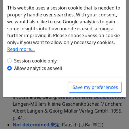
Albert Langen & Georg Müller Verlag GmbH, 1955.
p. 45.
This website uses a session cookie that is needed to
Not determined 未定
: Im Pavillon aus purem
properly handle user searches. With your consent,
Porzellan (Li Bai 李白)
we would also like to use Google analytics to gain
in: Schneider, Georg.
Staub von einer Bambusblüte
,
some insights into how our site is used, aiming at
Langen-Müllers kleine Geschenkbücher. München:
further improving it. Please choose »Session cookie
Albert Langen & Georg Müller Verlag GmbH, 1955.
only« if you want to allow only necessary cookies.
p. 71.
Read more…
Not determined 未定
: In der Ferne (Li Bai 李白)
Session cookie only
in: Schneider, Georg.
Staub von einer Bambusblüte
,
Allow analytics as well
Langen-Müllers kleine Geschenkbücher. München:
Albert Langen & Georg Müller Verlag GmbH, 1955.
p. 11.
Save my preferences
Not determined 未定
: Li Tai Pe an Tu Fu (Li Bai 李白)
in: Schneider, Georg.
Staub von einer Bambusblüte
,
Langen-Müllers kleine Geschenkbücher. München:
Albert Langen & Georg Müller Verlag GmbH, 1955.
p. 41.
Not determined 未定
: Rausch (Li Bai 李白)