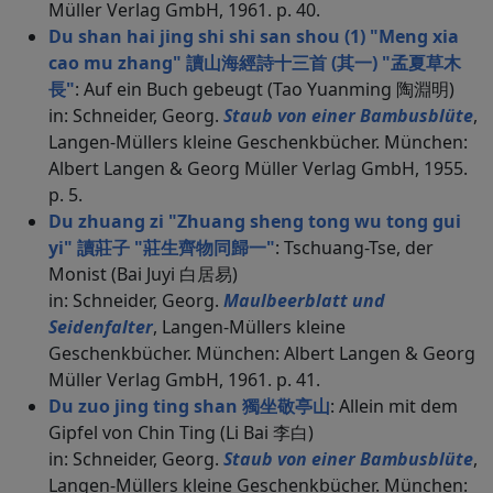
Müller Verlag GmbH, 1961. p. 40.
Du shan hai jing shi shi san shou (1) "Meng xia
cao mu zhang" 讀山海經詩十三首 (其一) "孟夏草木
長"
: Auf ein Buch gebeugt (Tao Yuanming 陶淵明)
in: Schneider, Georg.
Staub von einer Bambusblüte
,
Langen-Müllers kleine Geschenkbücher. München:
Albert Langen & Georg Müller Verlag GmbH, 1955.
p. 5.
Du zhuang zi "Zhuang sheng tong wu tong gui
yi" 讀莊子 "莊生齊物同歸一"
: Tschuang-Tse, der
Monist (Bai Juyi 白居易)
in: Schneider, Georg.
Maulbeerblatt und
Seidenfalter
, Langen-Müllers kleine
Geschenkbücher. München: Albert Langen & Georg
Müller Verlag GmbH, 1961. p. 41.
Du zuo jing ting shan 獨坐敬亭山
: Allein mit dem
Gipfel von Chin Ting (Li Bai 李白)
in: Schneider, Georg.
Staub von einer Bambusblüte
,
Langen-Müllers kleine Geschenkbücher. München: