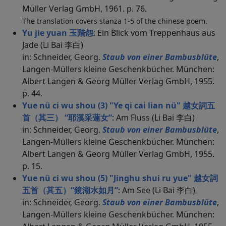
Müller Verlag GmbH, 1961. p. 76.
The translation covers stanza 1-5 of the chinese poem.
Yu jie yuan 玉階怨
: Ein Blick vom Treppenhaus aus
Jade (Li Bai 李白)
in: Schneider, Georg.
Staub von einer Bambusblüte
,
Langen-Müllers kleine Geschenkbücher. München:
Albert Langen & Georg Müller Verlag GmbH, 1955.
p. 44.
Yue nü ci wu shou (3) "Ye qi cai lian nü" 越女詞五
首（其三） “耶溪采蓮女”
: Am Fluss (Li Bai 李白)
in: Schneider, Georg.
Staub von einer Bambusblüte
,
Langen-Müllers kleine Geschenkbücher. München:
Albert Langen & Georg Müller Verlag GmbH, 1955.
p. 15.
Yue nü ci wu shou (5) "Jinghu shui ru yue" 越女詞
五首（其五）“鏡湖水如月”
: Am See (Li Bai 李白)
in: Schneider, Georg.
Staub von einer Bambusblüte
,
Langen-Müllers kleine Geschenkbücher. München: