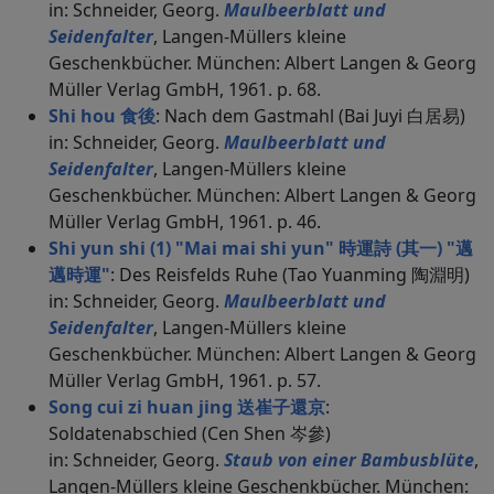
in: Schneider, Georg.
Maulbeerblatt und
Seidenfalter
, Langen-Müllers kleine
Geschenkbücher. München: Albert Langen & Georg
Müller Verlag GmbH, 1961. p. 68.
Shi hou 食後
: Nach dem Gastmahl (Bai Juyi 白居易)
in: Schneider, Georg.
Maulbeerblatt und
Seidenfalter
, Langen-Müllers kleine
Geschenkbücher. München: Albert Langen & Georg
Müller Verlag GmbH, 1961. p. 46.
Shi yun shi (1) "Mai mai shi yun" 時運詩 (其一) "邁
邁時運"
: Des Reisfelds Ruhe (Tao Yuanming 陶淵明)
in: Schneider, Georg.
Maulbeerblatt und
Seidenfalter
, Langen-Müllers kleine
Geschenkbücher. München: Albert Langen & Georg
Müller Verlag GmbH, 1961. p. 57.
Song cui zi huan jing 送崔子還京
:
Soldatenabschied (Cen Shen 岑參)
in: Schneider, Georg.
Staub von einer Bambusblüte
,
Langen-Müllers kleine Geschenkbücher. München: