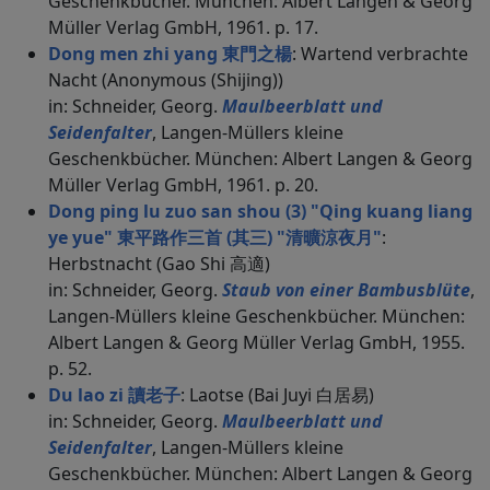
Geschenkbücher. München: Albert Langen & Georg
Müller Verlag GmbH, 1961. p. 17.
Dong men zhi yang 東門之楊
: Wartend verbrachte
Nacht (Anonymous (Shijing))
in: Schneider, Georg.
Maulbeerblatt und
Seidenfalter
, Langen-Müllers kleine
Geschenkbücher. München: Albert Langen & Georg
Müller Verlag GmbH, 1961. p. 20.
Dong ping lu zuo san shou (3) "Qing kuang liang
ye yue" 東平路作三首 (其三) "清曠涼夜月"
:
Herbstnacht (Gao Shi 高適)
in: Schneider, Georg.
Staub von einer Bambusblüte
,
Langen-Müllers kleine Geschenkbücher. München:
Albert Langen & Georg Müller Verlag GmbH, 1955.
p. 52.
Du lao zi 讀老子
: Laotse (Bai Juyi 白居易)
in: Schneider, Georg.
Maulbeerblatt und
Seidenfalter
, Langen-Müllers kleine
Geschenkbücher. München: Albert Langen & Georg