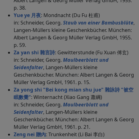
Albert Langen & Georg Müller Verlag GmbH, 1955.
p. 38.
Yue ye 月夜
: Mondnacht (Du Fu 杜甫)
in: Schneider, Georg.
Staub von einer Bambusblüte
,
Langen-Müllers kleine Geschenkbücher. München:
Albert Langen & Georg Müller Verlag GmbH, 1955.
p. 59.
Za yan shi 雜言詩
: Gewitterstunde (Fu Xuan 傅玄)
in: Schneider, Georg.
Maulbeerblatt und
Seidenfalter
, Langen-Müllers kleine
Geschenkbücher. München: Albert Langen & Georg
Müller Verlag GmbH, 1961. p. 15.
Za yong shi "Bei kong mian shu jue" 雜詠詩 "被空
眠數覺"
: Winternacht (Xiao Gang 蕭綱)
in: Schneider, Georg.
Maulbeerblatt und
Seidenfalter
, Langen-Müllers kleine
Geschenkbücher. München: Albert Langen & Georg
Müller Verlag GmbH, 1961. p. 21.
Zeng nei 贈內
: Trunkenheit (Li Bai 李白)