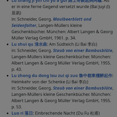
Lu shang ji yin chi yu a gui 路上寄銀匙與阿龜
: Als
er in eine ferne Gegend versetzt wurde (Bai Juyi 白
居易)
in: Schneider, Georg.
Maulbeerblatt und
Seidenfalter
, Langen-Müllers kleine
Geschenkbücher. München: Albert Langen & Georg
Müller Verlag GmbH, 1961. p. 34.
Lu shui qu 淥水曲
: Am Südteich (Li Bai 李白)
in: Schneider, Georg.
Staub von einer Bambusblüte
,
Langen-Müllers kleine Geschenkbücher. München:
Albert Langen & Georg Müller Verlag GmbH, 1955.
p. 43.
Lu zhong du dong lou zui qi zuo 魯中都東樓醉起作
:
Heimkehr von der Schenke (Li Bai 李白)
in: Schneider, Georg.
Staub von einer Bambusblüte
,
Langen-Müllers kleine Geschenkbücher. München:
Albert Langen & Georg Müller Verlag GmbH, 1955.
p. 53.
Luo ri 落日
: Einbrechende Nacht (Du Fu 杜甫)