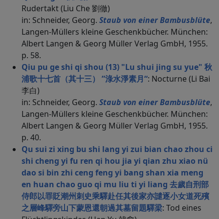
Rudertakt (Liu Che 劉徹)
in: Schneider, Georg.
Staub von einer Bambusblüte
,
Langen-Müllers kleine Geschenkbücher. München:
Albert Langen & Georg Müller Verlag GmbH, 1955.
p. 58.
Qiu pu ge shi qi shou (13) "Lu shui jing su yue" 秋
浦歌十七首（其十三） ”淥水淨素月“
: Nocturne (Li Bai
李白)
in: Schneider, Georg.
Staub von einer Bambusblüte
,
Langen-Müllers kleine Geschenkbücher. München:
Albert Langen & Georg Müller Verlag GmbH, 1955.
p. 40.
Qu sui zi xing bu shi lang yi zui bian chao zhou ci
shi cheng yi fu ren qi hou jia yi qian zhu xiao nü
dao si bin zhi ceng feng yi bang shan xia meng
en huan chao guo qi mu liu ti yi liang 去歲自刑部
侍郎以罪貶潮州刺史乘驛赴任其後家亦譴逐小女道死殯
之層峰驛旁山下蒙恩還朝過其墓留題驛梁
: Tod eines