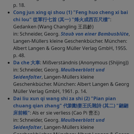
p. 18.
Cong jun xing qi shou (1) "Feng huo cheng xi bai
chi lou" 從軍行七首 (其一) "烽火成西百尺樓"
:
Gedanken (Wang Changling 王昌齡)
in: Schneider, Georg.
Staub von einer Bambusblüte
,
Langen-Müllers kleine Geschenkbücher. München:
Albert Langen & Georg Müller Verlag GmbH, 1955.
p. 48.
Da che 大車
: Mißverständnis (Anonymous (Shijing))
in: Schneider, Georg.
Maulbeerblatt und
Seidenfalter
, Langen-Müllers kleine
Geschenkbücher. München: Albert Langen & Georg
Müller Verlag GmbH, 1961. p. 14.
Dai liu xun qi wang shi za shi (2) "Pian pian
chuang qian zhang" 代劉勳妻王氏雜詩 (其二) "翩翩
床前帳"
: Als er sie verliess (Cao Pi 曹丕)
in: Schneider, Georg.
Maulbeerblatt und
Seidenfalter
, Langen-Müllers kleine