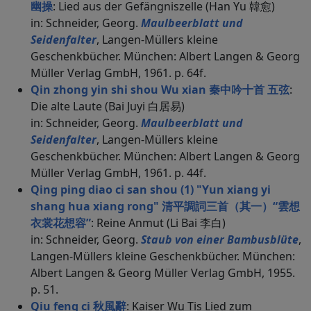
幽操
: Lied aus der Gefängniszelle (Han Yu 韓愈)
in: Schneider, Georg.
Maulbeerblatt und
Seidenfalter
, Langen-Müllers kleine
Geschenkbücher. München: Albert Langen & Georg
Müller Verlag GmbH, 1961. p. 64f.
Qin zhong yin shi shou Wu xian 秦中吟十首 五弦
:
Die alte Laute (Bai Juyi 白居易)
in: Schneider, Georg.
Maulbeerblatt und
Seidenfalter
, Langen-Müllers kleine
Geschenkbücher. München: Albert Langen & Georg
Müller Verlag GmbH, 1961. p. 44f.
Qing ping diao ci san shou (1) "Yun xiang yi
shang hua xiang rong" 清平調詞三首（其一）“雲想
衣裳花想容”
: Reine Anmut (Li Bai 李白)
in: Schneider, Georg.
Staub von einer Bambusblüte
,
Langen-Müllers kleine Geschenkbücher. München:
Albert Langen & Georg Müller Verlag GmbH, 1955.
p. 51.
Qiu feng ci 秋風辭
: Kaiser Wu Tis Lied zum