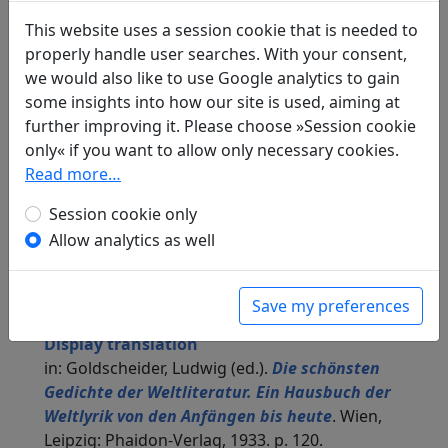
Judith Gautier
(1845–1917) and
Gottfried Böhm
This website uses a session cookie that is needed to
(1845–1926): Das porzellanene Pavillon
Display
properly handle user searches. With your consent,
translation
we would also like to use Google analytics to gain
in: Böhm, Gottfried.
Chinesische Lieder aus dem
some insights into how our site is used, aiming at
Livre de Jade von Judith Mendes. In das Deutsche
further improving it. Please choose »Session cookie
übertragen von Gottfried Böhm
. München:
only« if you want to allow only necessary cookies.
Theodor Ackermann, 1873. p. 82.
Read more…
Hans Heilmann
(1859–1930): Der Porzellan-
Pavillon
Display translation
Session cookie only
in: Heilmann, Hans.
Chinesische Lyrik vom 12.
Allow analytics as well
Jahrhundert v. Chr. bis zur Gegenwart
, Die
Fruchtschale. München, Leipzig: R. Piper & Co.,
1905. p. 53f.
Save my preferences
Klabund
(1890–1928): Der Pavillon von Porzellan
Display translation
in: Goldscheider, Ludwig (ed.).
Die schönsten
Gedichte der Weltliteratur. Ein Hausbuch der
Weltlyrik von den Anfängen bis heute
. Wien,
Leipzig: Phaidon-Verlag, 1933. p. 120.