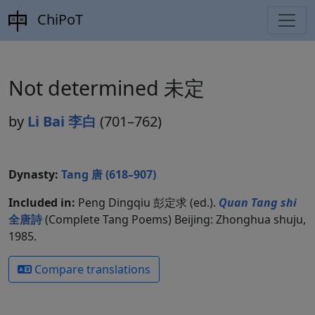
ChiPoT
Not determined 未定
by
Li Bai 李白
(701–762)
Dynasty:
Tang 唐 (618–907)
Included in:
Peng Dingqiu 彭定求 (ed.).
Quan Tang shi
全唐詩
(Complete Tang Poems) Beijing: Zhonghua shuju,
1985.
Compare translations