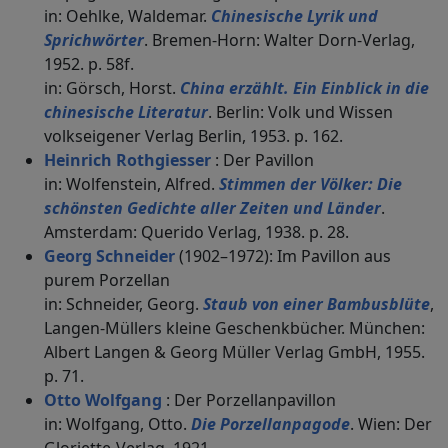
in: Oehlke, Waldemar.
Chinesische Lyrik und
Sprichwörter
. Bremen-Horn: Walter Dorn-Verlag,
1952. p. 58f.
in: Görsch, Horst.
China erzählt. Ein Einblick in die
chinesische Literatur
. Berlin: Volk und Wissen
volkseigener Verlag Berlin, 1953. p. 162.
Heinrich Rothgiesser
: Der Pavillon
in: Wolfenstein, Alfred.
Stimmen der Völker: Die
schönsten Gedichte aller Zeiten und Länder
.
Amsterdam: Querido Verlag, 1938. p. 28.
Georg Schneider
(1902–1972): Im Pavillon aus
purem Porzellan
in: Schneider, Georg.
Staub von einer Bambusblüte
,
Langen-Müllers kleine Geschenkbücher. München:
Albert Langen & Georg Müller Verlag GmbH, 1955.
p. 71.
Otto Wolfgang
: Der Porzellanpavillon
in: Wolfgang, Otto.
Die Porzellanpagode
. Wien: Der