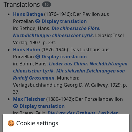
Translations
10
Hans Bethge
(1876–1946): Der Pavillon aus
Porzellan
Display translation
in: Bethge, Hans.
Die chinesische Flöte.
Nachdichtungen chinesischer Lyrik
. Leipzig: Insel
Verlag, 1907. p. 23f.
Hans Böhm
(1876–1946): Das Lusthaus aus
Porzellan
Display translation
in: Böhm, Hans.
Lieder aus China. Nachdichtungen
chinesischer Lyrik. Mit siebzehn Zeichnungen von
Rudolf Grossmann
. München:
Verlagsbuchhandlung Georg D. W. Callwey, 1929. p.
37.
Max Fleischer
(1880–1942): Der Porzellanpavillon
Display translation
in: Braun, Felix.
Die Lyra des Orpheus. Lyrik der
Völker in deutscher Nachdichtung
. Wien: Paul
🍪 Cookie settings
Zsolnay Verlag, 1952. p. 35.