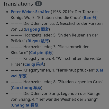
Translations
53
Peter Weber-Schäfer
(1935–2019): Der Tanz des
Königs Wu, 5. "Erhaben sind die Chou" (
Ban 般
)
——— Die Oden von Lu, 2. Geschichte der Fürsten
von Lu (
Bi gong 閟宮
)
——— Hochzeitslieder, 5. "In den Reusen an der
Brücke" (
Bi gou 敝笱
)
——— Hochzeitslieder, 3. "Sie sammelt den
Kleefarn" (
Cai pin 采蘋
)
——— Kriegshymnen, 4. "Wir schnitten die weiße
Hirse" (
Cai qi 采芑
)
——— Kriegshymnen, 1. "Farnkraut pflücken" (
Cai
wei 采薇
)
——— Hochzeitslieder, 8. "Zikaden zirpen im Gras"
(
Cao chong 草蟲
)
——— Die Oden von Sung. Legenden der Könige
von Shang, 4. "Tief war die Weisheit der Shang"
(
Chang fa 長發
)