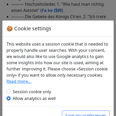
——— Hochzeitslieder, 1. "Wie haut man richtig
einen Axtstiel" (
Fa ke 伐柯
)
——— Die Gebete des Königs Ch'en, 2. "Ich trete
vor die Toten" (
Fang luo 訪落
)
🍪 Cookie settings
——— Opferhymnen aus dem Buch der Lieder, 4.
"Reich war die Ernte" (
Feng nian 豐年
)
——— Hochzeitslieder, 10. "Wind und Regen sind
This website uses a session cookie that is needed to
kalt" (
Feng yu 風雨
)
properly handle user searches. With your consent,
——— Opferhymnen aus dem Buch der Lieder, 8.
we would also like to use Google analytics to gain
"Groß sind die weiten Felder" (
Fu tian "Zhuo bi fu
some insights into how our site is used, aiming at
tian" 甫田 "倬彼甫田"
)
further improving it. Please choose »Session cookie
——— Opferhymnen aus dem Buch der Lieder, 13.
only« if you want to allow only necessary cookies.
"Wildenten sind im Strome" (
Fu yi 鳧鷖
)
Read more…
——— Die Legenden der Fürsten von Chou, 3.
"Herzog Liu" (
Gong liu 公劉
)
Session cookie only
——— Opferhymnen aus dem Buch der Lieder, 2.
Allow analytics as well
"Seht, am Fuß des Berges Han" (
Han lu 旱麓
)
——— Die Königshymnen von Chou, 9. "Erhaben
Save my preferences