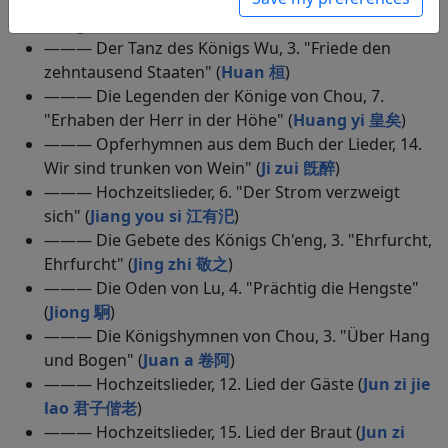
des hohen Himmels Befehl" (
Hao tian you cheng
ming 昊天有成命
)
——— Der Tanz des Königs Wu, 3. "Friede den
zehntausend Staaten" (
Huan 桓
)
——— Die Legenden der Könige von Chou, 7.
"Erhaben der Herr in der Höhe" (
Huang yi 皇矣
)
——— Opferhymnen aus dem Buch der Lieder, 14.
Wir sind trunken von Wein" (
Ji zui 旣醉
)
——— Hochzeitslieder, 6. "Der Strom verzweigt
sich" (
Jiang you si 江有汜
)
——— Die Gebete des Königs Ch'eng, 3. "Ehrfurcht,
Ehrfurcht" (
Jing zhi 敬之
)
——— Die Oden von Lu, 4. "Prächtig die Hengste"
(
Jiong 駉
)
——— Die Königshymnen von Chou, 3. "Über Hang
und Bogen" (
Juan a 卷阿
)
——— Hochzeitslieder, 12. Lied der Gäste (
Jun zi jie
lao 君子偕老
)
——— Hochzeitslieder, 15. Lied der Braut (
Jun zi