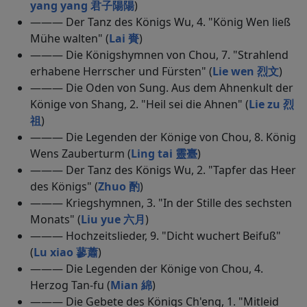
yang yang 君子陽陽
)
——— Der Tanz des Königs Wu, 4. "König Wen ließ
Mühe walten" (
Lai 賚
)
——— Die Königshymnen von Chou, 7. "Strahlend
erhabene Herrscher und Fürsten" (
Lie wen 烈文
)
——— Die Oden von Sung. Aus dem Ahnenkult der
Könige von Shang, 2. "Heil sei die Ahnen" (
Lie zu 烈
祖
)
——— Die Legenden der Könige von Chou, 8. König
Wens Zauberturm (
Ling tai 靈臺
)
——— Der Tanz des Königs Wu, 2. "Tapfer das Heer
des Königs" (
Zhuo 酌
)
——— Kriegshymnen, 3. "In der Stille des sechsten
Monats" (
Liu yue 六月
)
——— Hochzeitslieder, 9. "Dicht wuchert Beifuß"
(
Lu xiao 蓼蕭
)
——— Die Legenden der Könige von Chou, 4.
Herzog Tan-fu (
Mian 綿
)
——— Die Gebete des Königs Ch'eng, 1. "Mitleid