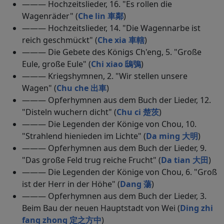
——— Hochzeitslieder, 16. "Es rollen die
Wagenräder" (
Che lin 車鄰
)
——— Hochzeitslieder, 14. "Die Wagennarbe ist
reich geschmückt" (
Che xia 車轄
)
——— Die Gebete des Königs Ch'eng, 5. "Große
Eule, große Eule" (
Chi xiao 鴟鴞
)
——— Kriegshymnen, 2. "Wir stellen unsere
Wagen" (
Chu che 出車
)
——— Opferhymnen aus dem Buch der Lieder, 12.
"Disteln wuchern dicht" (
Chu ci 楚茨
)
——— Die Legenden der Könige von Chou, 10.
"Strahlend hienieden im Lichte" (
Da ming 大明
)
——— Opferhymnen aus dem Buch der Lieder, 9.
"Das große Feld trug reiche Frucht" (
Da tian 大田
)
——— Die Legenden der Könige von Chou, 6. "Groß
ist der Herr in der Höhe" (
Dang 蕩
)
——— Opferhymnen aus dem Buch der Lieder, 3.
Beim Bau der neuen Hauptstadt von Wei (
Ding zhi
fang zhong 定之方中
)