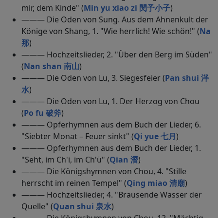
mir, dem Kinde" (
Min yu xiao zi 閔予小子
)
——— Die Oden von Sung. Aus dem Ahnenkult der
Könige von Shang, 1. "Wie herrlich! Wie schön!" (
Na
那
)
——— Hochzeitslieder, 2. "Über den Berg im Süden"
(
Nan shan 南山
)
——— Die Oden von Lu, 3. Siegesfeier (
Pan shui 泮
水
)
——— Die Oden von Lu, 1. Der Herzog von Chou
(
Po fu 破斧
)
——— Opferhymnen aus dem Buch der Lieder, 6.
"Siebter Monat – Feuer sinkt" (
Qi yue 七月
)
——— Opferhymnen aus dem Buch der Lieder, 1.
"Seht, im Ch'i, im Ch'ü" (
Qian 潛
)
——— Die Königshymnen von Chou, 4. "Stille
herrscht im reinen Tempel" (
Qing miao 清廟
)
——— Hochzeitslieder, 4. "Brausende Wasser der
Quelle" (
Quan shui 泉水
)