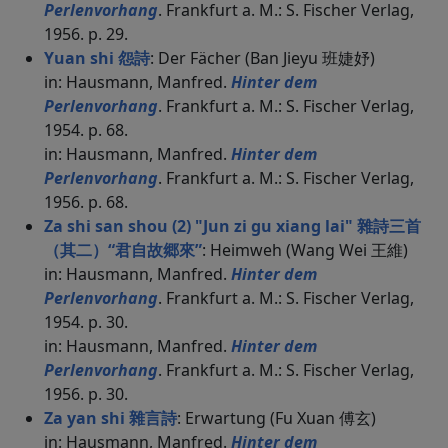
Perlenvorhang
. Frankfurt a. M.: S. Fischer Verlag,
1956. p. 29.
Yuan shi 怨詩
: Der Fächer (Ban Jieyu 班婕妤)
in: Hausmann, Manfred.
Hinter dem
Perlenvorhang
. Frankfurt a. M.: S. Fischer Verlag,
1954. p. 68.
in: Hausmann, Manfred.
Hinter dem
Perlenvorhang
. Frankfurt a. M.: S. Fischer Verlag,
1956. p. 68.
Za shi san shou (2) "Jun zi gu xiang lai" 雜詩三首
（其二）“君自故郷來”
: Heimweh (Wang Wei 王維)
in: Hausmann, Manfred.
Hinter dem
Perlenvorhang
. Frankfurt a. M.: S. Fischer Verlag,
1954. p. 30.
in: Hausmann, Manfred.
Hinter dem
Perlenvorhang
. Frankfurt a. M.: S. Fischer Verlag,
1956. p. 30.
Za yan shi 雜言詩
: Erwartung (Fu Xuan 傅玄)
in: Hausmann, Manfred.
Hinter dem