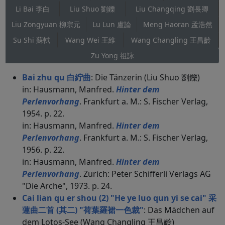
Li Bai 李白
Liu Shuo 劉鑠
Liu Changqing 劉長卿
Liu Zongyuan 柳宗元
Lu Lun 盧論
Meng Haoran 孟浩然
Su Shi 蘇軾
Wang Wei 王維
Wang Changling 王昌齡
Zu Yong 祖詠
Bai zhu qu 白紵曲
: Die Tänzerin (Liu Shuo 劉鑠)
in: Hausmann, Manfred.
Hinter dem
Perlenvorhang
. Frankfurt a. M.: S. Fischer Verlag,
1954. p. 22.
in: Hausmann, Manfred.
Hinter dem
Perlenvorhang
. Frankfurt a. M.: S. Fischer Verlag,
1956. p. 22.
in: Hausmann, Manfred.
Hinter dem
Perlenvorhang
. Zurich: Peter Schifferli Verlags AG
"Die Arche", 1973. p. 24.
Cai lian qu er shou (2) "He ye luo qun yi se cai" 采
蓮曲二首 (其二) "荷葉羅裙一色裁"
: Das Mädchen auf
dem Lotos-See (Wang Changling 王昌齡)