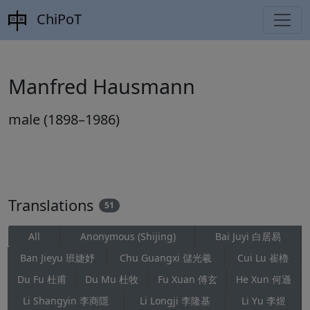
ChiPoT
Manfred Hausmann
male (1898–1986)
Translations
51
All
Anonymous (Shijing)
Bai Juyi 白居易
Ban Jieyu 班婕妤
Chu Guangxi 儲光羲
Cui Lu 崔櫓
Du Fu 杜甫
Du Mu 杜牧
Fu Xuan 傅玄
He Xun 何遜
Li Shangyin 李商隱
Li Longji 李隆基
Li Yu 李煜