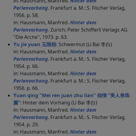
in: Hausmann, Manfred.
Hinter dem
Perlenvorhang
. Frankfurt a. M.: S. Fischer Verlag,
1956. p. 58.
in: Hausmann, Manfred.
Hinter dem
Perlenvorhang
. Zurich: Peter Schifferli Verlags AG
"Die Arche", 1973. p. 63.
Yu jie yuan 玉階怨
: Schwermut (Li Bai 李白)
in: Hausmann, Manfred.
Hinter dem
Perlenvorhang
. Frankfurt a. M.: S. Fischer Verlag,
1954. p. 66.
in: Hausmann, Manfred.
Hinter dem
Perlenvorhang
. Frankfurt a. M.: S. Fischer Verlag,
1956. p. 66.
Yuan qing "Mei ren juan zhu lian" 怨情 “美人卷珠
簾”
: Hinter dem Vorhang (Li Bai 李白)
in: Hausmann, Manfred.
Hinter dem
Perlenvorhang
. Frankfurt a. M.: S. Fischer Verlag,
1954. p. 29.
in: Hausmann, Manfred.
Hinter dem