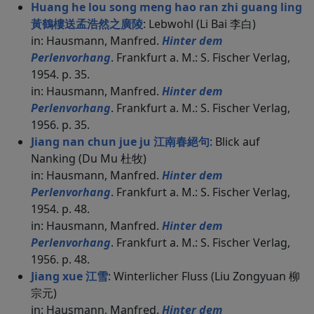
Huang he lou song meng hao ran zhi guang ling
黃鶴樓送孟浩然之廣陵
: Lebwohl (Li Bai 李白)
in: Hausmann, Manfred.
Hinter dem
Perlenvorhang
. Frankfurt a. M.: S. Fischer Verlag,
1954. p. 35.
in: Hausmann, Manfred.
Hinter dem
Perlenvorhang
. Frankfurt a. M.: S. Fischer Verlag,
1956. p. 35.
Jiang nan chun jue ju 江南春絕句
: Blick auf
Nanking (Du Mu 杜牧)
in: Hausmann, Manfred.
Hinter dem
Perlenvorhang
. Frankfurt a. M.: S. Fischer Verlag,
1954. p. 48.
in: Hausmann, Manfred.
Hinter dem
Perlenvorhang
. Frankfurt a. M.: S. Fischer Verlag,
1956. p. 48.
Jiang xue 江雪
: Winterlicher Fluss (Liu Zongyuan 柳
宗元)
in: Hausmann, Manfred.
Hinter dem