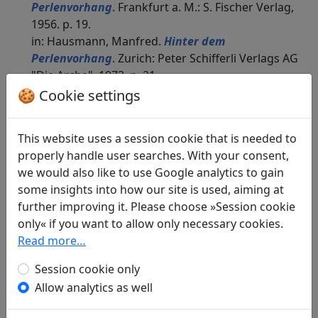
Perlenvorhang
. Frankfurt a. M.: S. Fischer Verlag,
1956. p. 19.
in: Hausmann, Manfred.
Hinter dem
Perlenvorhang
. Zurich: Peter Schifferli Verlags AG
"Die Arche", 1973. p. 21.
Ke zhong xing "Lan ling mei jiu yu jin xiang" 客中
🍪 Cookie settings
行“蘭陵美酒鬱金香“
: Der Verbannte (Li Bai 李白)
in: Hausmann, Manfred.
Hinter dem
This website uses a session cookie that is needed to
Perlenvorhang
. Frankfurt a. M.: S. Fischer Verlag,
properly handle user searches. With your consent,
1954. p. 27.
we would also like to use Google analytics to gain
Kui lei yin 傀儡吟
: Marionettentheater (Li Longji 李
some insights into how our site is used, aiming at
隆基)
further improving it. Please choose »Session cookie
in: Hausmann, Manfred.
Hinter dem
only« if you want to allow only necessary cookies.
Perlenvorhang
. Frankfurt a. M.: S. Fischer Verlag,
Read more…
1956. p. 78.
Long xi xing 隴西行
: Überfall an der Grenze (Wang
Session cookie only
Wei 王維)
Allow analytics as well
in: Hausmann, Manfred.
Hinter dem
Perlenvorhang
. Frankfurt a. M.: S. Fischer Verlag,