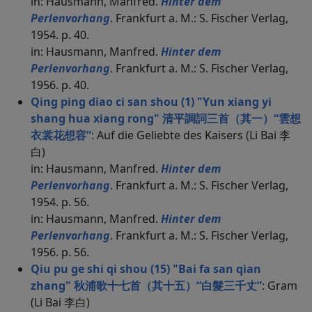
in: Hausmann, Manfred.
Hinter dem
Perlenvorhang
. Frankfurt a. M.: S. Fischer Verlag,
1954. p. 40.
in: Hausmann, Manfred.
Hinter dem
Perlenvorhang
. Frankfurt a. M.: S. Fischer Verlag,
1956. p. 40.
Qing ping diao ci san shou (1) "Yun xiang yi
shang hua xiang rong" 清平調詞三首（其一）“雲想
衣裳花想容”
: Auf die Geliebte des Kaisers (Li Bai 李
白)
in: Hausmann, Manfred.
Hinter dem
Perlenvorhang
. Frankfurt a. M.: S. Fischer Verlag,
1954. p. 56.
in: Hausmann, Manfred.
Hinter dem
Perlenvorhang
. Frankfurt a. M.: S. Fischer Verlag,
1956. p. 56.
Qiu pu ge shi qi shou (15) "Bai fa san qian
zhang" 秋浦歌十七首（其十五）“白髮三千丈”
: Gram
(Li Bai 李白)