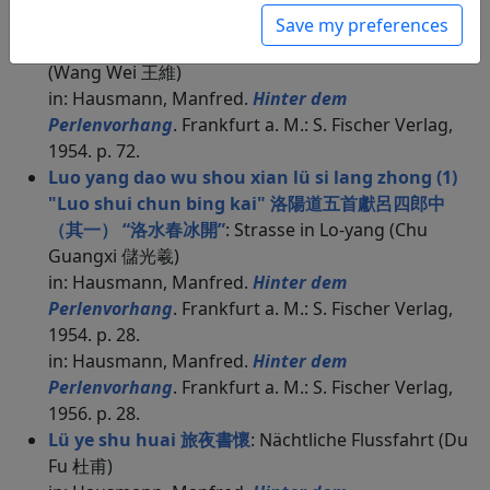
1956. p. 72.
Save my preferences
Long xi xing 隴西行
: Überfall an der Westgrenze
(Wang Wei 王維)
in: Hausmann, Manfred.
Hinter dem
Perlenvorhang
. Frankfurt a. M.: S. Fischer Verlag,
1954. p. 72.
Luo yang dao wu shou xian lü si lang zhong (1)
"Luo shui chun bing kai" 洛陽道五首獻呂四郎中
（其一） “洛水春冰開”
: Strasse in Lo-yang (Chu
Guangxi 儲光羲)
in: Hausmann, Manfred.
Hinter dem
Perlenvorhang
. Frankfurt a. M.: S. Fischer Verlag,
1954. p. 28.
in: Hausmann, Manfred.
Hinter dem
Perlenvorhang
. Frankfurt a. M.: S. Fischer Verlag,
1956. p. 28.
Lü ye shu huai 旅夜書懷
: Nächtliche Flussfahrt (Du
Fu 杜甫)