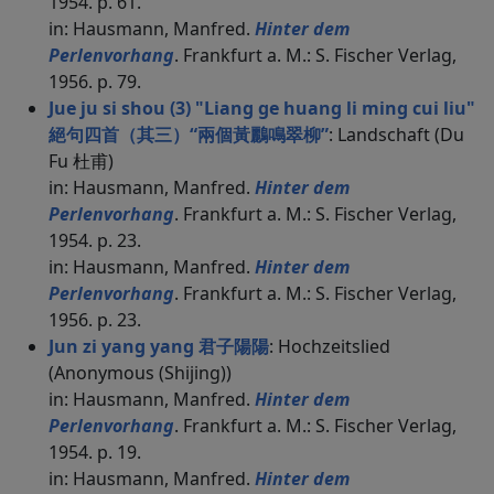
1954. p. 61.
in: Hausmann, Manfred.
Hinter dem
Perlenvorhang
. Frankfurt a. M.: S. Fischer Verlag,
1956. p. 79.
Jue ju si shou (3) "Liang ge huang li ming cui liu"
絕句四首（其三）“兩個黃鸝鳴翠柳”
: Landschaft (Du
Fu 杜甫)
in: Hausmann, Manfred.
Hinter dem
Perlenvorhang
. Frankfurt a. M.: S. Fischer Verlag,
1954. p. 23.
in: Hausmann, Manfred.
Hinter dem
Perlenvorhang
. Frankfurt a. M.: S. Fischer Verlag,
1956. p. 23.
Jun zi yang yang 君子陽陽
: Hochzeitslied
(Anonymous (Shijing))
in: Hausmann, Manfred.
Hinter dem
Perlenvorhang
. Frankfurt a. M.: S. Fischer Verlag,
1954. p. 19.
in: Hausmann, Manfred.
Hinter dem