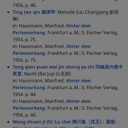
1956. p. 46.
Ting tan qin 聽彈琴
: Melodie (Liu Changqing 劉長
卿)
in: Hausmann, Manfred.
Hinter dem
Perlenvorhang
. Frankfurt a. M.: S. Fischer Verlag,
1954. p. 75.
in: Hausmann, Manfred.
Hinter dem
Perlenvorhang
. Frankfurt a. M.: S. Fischer Verlag,
1956. p. 75.
Tong qian yuan wai jin zhong ye zhi 同錢員外禁中
夜直
: Nacht (Bai Juyi 白居易)
in: Hausmann, Manfred.
Hinter dem
Perlenvorhang
. Frankfurt a. M.: S. Fischer Verlag,
1954. p. 44.
in: Hausmann, Manfred.
Hinter dem
Perlenvorhang
. Frankfurt a. M.: S. Fischer Verlag,
1956. p. 44.
Wang chuan ji (5): Lu chai 輞川集（其五)：鹿柴
: