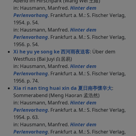
Abend im Hirschpark (Wang Wei 王維)
in: Hausmann, Manfred.
Hinter dem
Perlenvorhang
. Frankfurt a. M.: S. Fischer Verlag,
1954. p. 54.
in: Hausmann, Manfred.
Hinter dem
Perlenvorhang
. Frankfurt a. M.: S. Fischer Verlag,
1956. p. 54.
Xi he yu ye song ke 西河雨夜送客
: Über dem
Westfluss (Bai Juyi 白居易)
in: Hausmann, Manfred.
Hinter dem
Perlenvorhang
. Frankfurt a. M.: S. Fischer Verlag,
1956. p. 74.
Xia ri nan ting huai xin da 夏日南亭懷辛大
:
Sommerabend (Meng Haoran 孟浩然)
in: Hausmann, Manfred.
Hinter dem
Perlenvorhang
. Frankfurt a. M.: S. Fischer Verlag,
1954. p. 63.
in: Hausmann, Manfred.
Hinter dem
Perlenvorhang
. Frankfurt a. M.: S. Fischer Verlag,