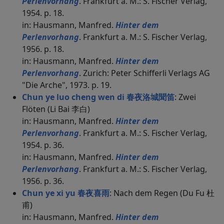
Perlenvorhang
. Frankfurt a. M.: S. Fischer Verlag,
1954. p. 18.
in: Hausmann, Manfred.
Hinter dem
Perlenvorhang
. Frankfurt a. M.: S. Fischer Verlag,
1956. p. 18.
in: Hausmann, Manfred.
Hinter dem
Perlenvorhang
. Zurich: Peter Schifferli Verlags AG
"Die Arche", 1973. p. 19.
Chun ye luo cheng wen di 春夜洛城聞笛
: Zwei
Flöten (Li Bai 李白)
in: Hausmann, Manfred.
Hinter dem
Perlenvorhang
. Frankfurt a. M.: S. Fischer Verlag,
1954. p. 36.
in: Hausmann, Manfred.
Hinter dem
Perlenvorhang
. Frankfurt a. M.: S. Fischer Verlag,
1956. p. 36.
Chun ye xi yu 春夜喜雨
: Nach dem Regen (Du Fu 杜
甫)
in: Hausmann, Manfred.
Hinter dem