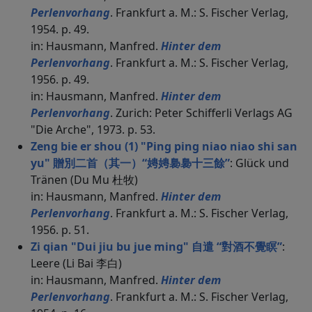
Perlenvorhang
. Frankfurt a. M.: S. Fischer Verlag,
1954. p. 49.
in: Hausmann, Manfred.
Hinter dem
Perlenvorhang
. Frankfurt a. M.: S. Fischer Verlag,
1956. p. 49.
in: Hausmann, Manfred.
Hinter dem
Perlenvorhang
. Zurich: Peter Schifferli Verlags AG
"Die Arche", 1973. p. 53.
Zeng bie er shou (1) "Ping ping niao niao shi san
yu" 贈別二首（其一）“娉娉裊裊十三餘”
: Glück und
Tränen (Du Mu 杜牧)
in: Hausmann, Manfred.
Hinter dem
Perlenvorhang
. Frankfurt a. M.: S. Fischer Verlag,
1956. p. 51.
Zi qian "Dui jiu bu jue ming" 自遣 “對酒不覺瞑”
:
Leere (Li Bai 李白)
in: Hausmann, Manfred.
Hinter dem
Perlenvorhang
. Frankfurt a. M.: S. Fischer Verlag,