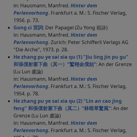
in: Hausmann, Manfred.
Hinter dem
Perlenvorhang
. Frankfurt a. M.: S. Fischer Verlag,
1956. p. 73.
Gong ci 宮詞
: Der Papagei (Zu Yong 祖詠)
in: Hausmann, Manfred.
Hinter dem
Perlenvorhang
. Zurich: Peter Schifferli Verlags AG
"Die Arche", 1973. p. 28.
He zhang pu ye sai xia qu (1) "Jiu ling jin pu gu"
和張僕射塞下曲（其一）“鷲翎金僕姑”
: An der Grenze
(Lu Lun 盧論)
in: Hausmann, Manfred.
Hinter dem
Perlenvorhang
. Frankfurt a. M.: S. Fischer Verlag,
1954. p. 78.
He zhang pu ye sai xia qu (2) "Lin an cao jing
feng" 和張僕射塞下曲（其二）“林暗草驚風”
: An der
Grenze (Lu Lun 盧論)
in: Hausmann, Manfred.
Hinter dem
Perlenvorhang
. Frankfurt a. M.: S. Fischer Verlag,