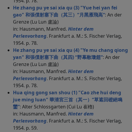
1954. p. 78.
He zhang pu ye sai xia qu (3) "Yue hei yan fei
gao" 和張僕射塞下曲（其三）“月黑雁飛高“
: An der
Grenze (Lu Lun 盧論)
in: Hausmann, Manfred.
Hinter dem
Perlenvorhang
. Frankfurt a. M.: S. Fischer Verlag,
1954. p. 78.
He zhang pu ye sai xia qu (4) "Ye mu chang qiong
yan" 和張僕射塞下曲（其四) “野幕敞瓊筵”
: An der
Grenze (Lu Lun 盧論)
in: Hausmann, Manfred.
Hinter dem
Perlenvorhang
. Frankfurt a. M.: S. Fischer Verlag,
1954. p. 78.
Hua qing gong san shou (1) "Cao zhe hui deng
jue ming luan" 華清宮三首（其一）“草遮回磴絕鳴
鑾”
: Alter Schlossgarten (Cui Lu 崔櫓)
in: Hausmann, Manfred.
Hinter dem
Perlenvorhang
. Frankfurt a. M.: S. Fischer Verlag,
1954. p. 59.