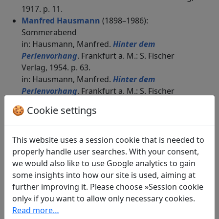
1917. p. 11.
Manfred Hausmann
(1898–1986):
Sommerabend
in: Hausmann, Manfred.
Hinter dem
Perlenvorhang
. Frankfurt a. M.: S. Fischer
Verlag, 1954. p. 63.
in: Hausmann, Manfred.
Hinter dem
Perlenvorhang
. Frankfurt a. M.: S. Fischer
Verlag, 1956. p. 63.
🍪 Cookie settings
Hans Heilmann
(1859–1930): Abend
Display translation
in: Heilmann, Hans.
Chinesische Lyrik vom 12.
This website uses a session cookie that is needed to
Jahrhundert v. Chr. bis zur Gegenwart
, Die
properly handle user searches. With your consent,
Fruchtschale. München, Leipzig: R. Piper & Co.,
we would also like to use Google analytics to gain
1905. p. 19.
some insights into how our site is used, aiming at
Hans Heilmann
(1859–1930): Schöne Nacht.
further improving it. Please choose »Session cookie
Aus der Sammlung Thang-Schi-Yie-Tsai
only« if you want to allow only necessary cookies.
Display translation
Read more…