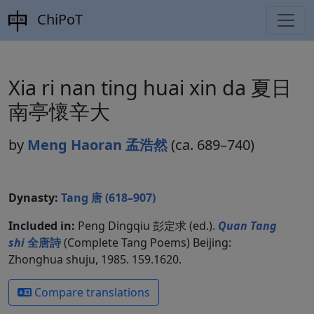
ChiPoT
Xia ri nan ting huai xin da 夏日
南亭懷辛大
by
Meng Haoran 孟浩然
(ca. 689–740)
Dynasty:
Tang 唐 (618–907)
Included in:
Peng Dingqiu 彭定求 (ed.).
Quan Tang
shi
全唐詩
(Complete Tang Poems) Beijing:
Zhonghua shuju, 1985. 159.1620.
Compare translations