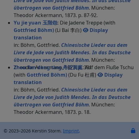
Livre de Jade von Judith Mendes. In das Deutsche
übertragen von Gottfried Böhm
. München:
Theodor Ackermann, 1873. p. 87-92.
Yu jie yuan 玉階怨
: Die Jadene Treppe (with
Gottfried Böhm)
(Li Bai 李白)
Display
translation
in: Böhm, Gottfried.
Chinesische Lieder aus dem
Livre de Jade von Judith Mendes. In das Deutsche
übertragen von Gottfried Böhm
. München:
Theodor Ackermann, 1873. p. 33f.
Zhou fan dong ting 舟泛洞庭
: Auf dem Fluße Tschu
(with
Gottfried Böhm)
(Du Fu 杜甫)
Display
translation
in: Böhm, Gottfried.
Chinesische Lieder aus dem
Livre de Jade von Judith Mendes. In das Deutsche
übertragen von Gottfried Böhm
. München:
Theodor Ackermann, 1873. p. 18.
© 2023–2026 Kerstin Storm.
Imprint
.