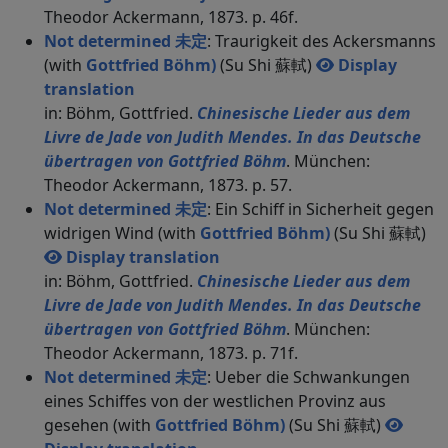
Theodor Ackermann, 1873. p. 46f.
Not determined 未定
: Traurigkeit des Ackersmanns
(with
Gottfried Böhm)
(Su Shi 蘇軾)
Display
translation
in: Böhm, Gottfried.
Chinesische Lieder aus dem
Livre de Jade von Judith Mendes. In das Deutsche
übertragen von Gottfried Böhm
. München:
Theodor Ackermann, 1873. p. 57.
Not determined 未定
: Ein Schiff in Sicherheit gegen
widrigen Wind (with
Gottfried Böhm)
(Su Shi 蘇軾)
Display translation
in: Böhm, Gottfried.
Chinesische Lieder aus dem
Livre de Jade von Judith Mendes. In das Deutsche
übertragen von Gottfried Böhm
. München:
Theodor Ackermann, 1873. p. 71f.
Not determined 未定
: Ueber die Schwankungen
eines Schiffes von der westlichen Provinz aus
gesehen (with
Gottfried Böhm)
(Su Shi 蘇軾)