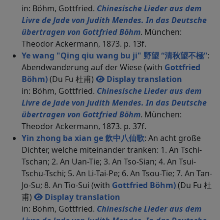
in: Böhm, Gottfried.
Chinesische Lieder aus dem
Livre de Jade von Judith Mendes. In das Deutsche
übertragen von Gottfried Böhm
. München:
Theodor Ackermann, 1873. p. 13f.
Ye wang "Qing qiu wang bu ji" 野望 “清秋望不極”
:
Abendwanderung auf der Wiese (with
Gottfried
Böhm)
(Du Fu 杜甫)
Display translation
in: Böhm, Gottfried.
Chinesische Lieder aus dem
Livre de Jade von Judith Mendes. In das Deutsche
übertragen von Gottfried Böhm
. München:
Theodor Ackermann, 1873. p. 37f.
Yin zhong ba xian ge 飲中八仙歌
: An acht große
Dichter, welche miteinander tranken: 1. An Tschi-
Tschan; 2. An Uan-Tie; 3. An Tso-Sian; 4. An Tsui-
Tschu-Tschi; 5. An Li-Tai-Pe; 6. An Tsou-Tie; 7. An Tan-
Jo-Su; 8. An Tio-Sui (with
Gottfried Böhm)
(Du Fu 杜
甫)
Display translation
in: Böhm, Gottfried.
Chinesische Lieder aus dem