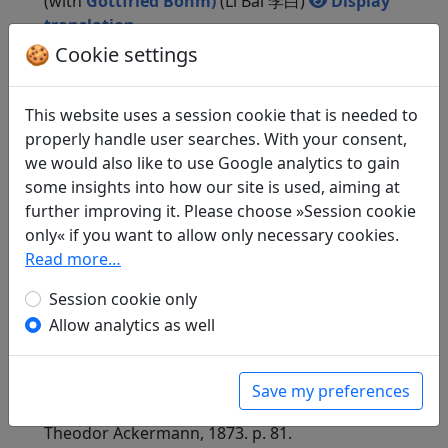
(with
Gottfried Böhm)
(Li Bai 李白)
Display
translation
in: Böhm, Gottfried.
Chinesische Lieder aus dem
🍪 Cookie settings
Livre de Jade von Judith Mendes. In das Deutsche
übertragen von Gottfried Böhm
. München:
This website uses a session cookie that is needed to
Theodor Ackermann, 1873. p. 40f.
properly handle user searches. With your consent,
Not determined 未定
: Die ewigen Buchstaben (with
we would also like to use Google analytics to gain
Gottfried Böhm)
(Li Bai 李白)
Display
some insights into how our site is used, aiming at
translation
further improving it. Please choose »Session cookie
in: Böhm, Gottfried.
Chinesische Lieder aus dem
only« if you want to allow only necessary cookies.
Livre de Jade von Judith Mendes. In das Deutsche
Read more…
übertragen von Gottfried Böhm
. München:
Theodor Ackermann, 1873. p. 123f.
Not determined 未定
: Gedanken des siebenten
Session cookie only
Monats (with
Gottfried Böhm)
(Li Bai 李白)
Allow analytics as well
Display translation
in: Böhm, Gottfried.
Chinesische Lieder aus dem
Livre de Jade von Judith Mendes. In das Deutsche
Save my preferences
übertragen von Gottfried Böhm
. München:
Theodor Ackermann, 1873. p. 81.