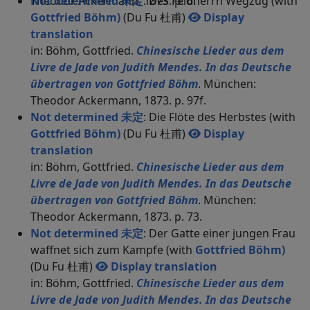
Theodor Ackermann, 1873. p. 6.
Not determined 未定
: Des Feldherrn Wegzug (with
Gottfried Böhm)
(Du Fu 杜甫)
Display
translation
in: Böhm, Gottfried.
Chinesische Lieder aus dem
Livre de Jade von Judith Mendes. In das Deutsche
übertragen von Gottfried Böhm
. München:
Theodor Ackermann, 1873. p. 97f.
Not determined 未定
: Die Flöte des Herbstes (with
Gottfried Böhm)
(Du Fu 杜甫)
Display
translation
in: Böhm, Gottfried.
Chinesische Lieder aus dem
Livre de Jade von Judith Mendes. In das Deutsche
übertragen von Gottfried Böhm
. München:
Theodor Ackermann, 1873. p. 73.
Not determined 未定
: Der Gatte einer jungen Frau
waffnet sich zum Kampfe (with
Gottfried Böhm)
(Du Fu 杜甫)
Display translation
in: Böhm, Gottfried.
Chinesische Lieder aus dem
Livre de Jade von Judith Mendes. In das Deutsche