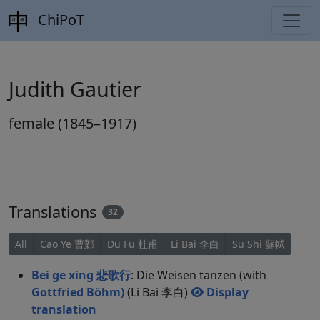
ChiPoT
Judith Gautier
female (1845–1917)
Translations
32
All
Cao Ye 曹鄴
Du Fu 杜甫
Li Bai 李白
Su Shi 蘇軾
Bei ge xing 悲歌行
: Die Weisen tanzen (with
Gottfried Böhm)
(Li Bai 李白)
Display
translation