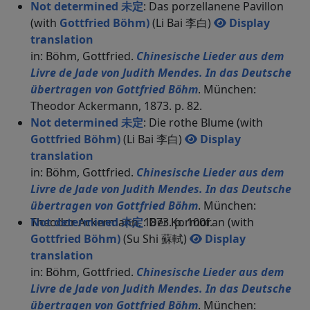
Not determined 未定
: Das porzellanene Pavillon
(with
Gottfried Böhm)
(Li Bai 李白)
Display
translation
in: Böhm, Gottfried.
Chinesische Lieder aus dem
Livre de Jade von Judith Mendes. In das Deutsche
übertragen von Gottfried Böhm
. München:
Theodor Ackermann, 1873. p. 82.
Not determined 未定
: Die rothe Blume (with
Gottfried Böhm)
(Li Bai 李白)
Display
translation
in: Böhm, Gottfried.
Chinesische Lieder aus dem
Livre de Jade von Judith Mendes. In das Deutsche
übertragen von Gottfried Böhm
. München:
Theodor Ackermann, 1873. p. 100f.
Not determined 未定
: Der Kormoran (with
Gottfried Böhm)
(Su Shi 蘇軾)
Display
translation
in: Böhm, Gottfried.
Chinesische Lieder aus dem
Livre de Jade von Judith Mendes. In das Deutsche
übertragen von Gottfried Böhm
. München: