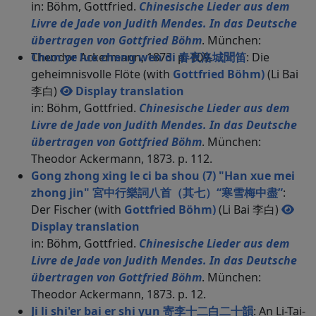
in: Böhm, Gottfried.
Chinesische Lieder aus dem
Livre de Jade von Judith Mendes. In das Deutsche
übertragen von Gottfried Böhm
. München:
Theodor Ackermann, 1873. p. 109.
Chun ye luo cheng wen di 春夜洛城聞笛
: Die
geheimnisvolle Flöte (with
Gottfried Böhm)
(Li Bai
李白)
Display translation
in: Böhm, Gottfried.
Chinesische Lieder aus dem
Livre de Jade von Judith Mendes. In das Deutsche
übertragen von Gottfried Böhm
. München:
Theodor Ackermann, 1873. p. 112.
Gong zhong xing le ci ba shou (7) "Han xue mei
zhong jin" 宮中行樂詞八首（其七）“寒雪梅中盡”
:
Der Fischer (with
Gottfried Böhm)
(Li Bai 李白)
Display translation
in: Böhm, Gottfried.
Chinesische Lieder aus dem
Livre de Jade von Judith Mendes. In das Deutsche
übertragen von Gottfried Böhm
. München:
Theodor Ackermann, 1873. p. 12.
Ji li shi'er bai er shi yun 寄李十二白二十韻
: An Li-Tai-