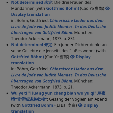
Not determined 未定
: Die drei Frauen des
Mandarinen (with
Gottfried Böhm)
(Cao Ye 曹鄴)
Display translation
in: Böhm, Gottfried.
Chinesische Lieder aus dem
Livre de Jade von Judith Mendes. In das Deutsche
übertragen von Gottfried Böhm
. München:
Theodor Ackermann, 1873. p. 83f.
Not determined 未定
: Ein junger Dichter denkt an
seine Geliebte die jenseits des Flußes wohnt (with
Gottfried Böhm)
(Cao Ye 曹鄴)
Display
translation
in: Böhm, Gottfried.
Chinesische Lieder aus dem
Livre de Jade von Judith Mendes. In das Deutsche
übertragen von Gottfried Böhm
. München:
Theodor Ackermann, 1873. p. 21.
Wu ye ti "Huang yun cheng bian wu yu qi" 烏夜
啼“黃雲城邊烏欲棲”
: Gesang der Vöglein am Abend
(with
Gottfried Böhm)
(Li Bai 李白)
Display
translation