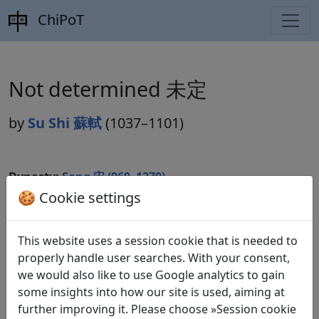
ChiPoT
Not determined 未定
by
Su Shi 蘇軾
(1037–1101)
Dynasty:
Song 宋 (960–1279)
🍪 Cookie settings
Included in:
Compare translations
This website uses a session cookie that is needed to
properly handle user searches. With your consent,
we would also like to use Google analytics to gain
some insights into how our site is used, aiming at
Translations
2
further improving it. Please choose »Session cookie