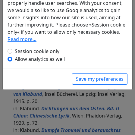
properly handle user searches. With your consent,
Translations
2
we would also like to use Google analytics to gain
Judith Gautier
(1845–1917) and
Gottfried Böhm
some insights into how our site is used, aiming at
(1845–1926): Der Hund des Siegers
Display
further improving it. Please choose »Session cookie
translation
only« if you want to allow only necessary cookies.
in: Böhm, Gottfried.
Chinesische Lieder aus dem
Read more…
Livre de Jade von Judith Mendes. In das Deutsche
übertragen von Gottfried Böhm
. München:
Session cookie only
Theodor Ackermann, 1873. p. 103f.
Allow analytics as well
Klabund
(1890–1928): Sieger mit Hund und
schwarzer Fahne
Display translation
Save my preferences
in: Klabund.
Dumpfe Trommel und berauschtes
Gong. Nachdichtungen chinesischer Kriegslyrik
von Klabund
, Insel Bücherei. Leipzig: Insel Verlag,
1915. p. 20.
in: Klabund.
Dichtungen aus dem Osten. Bd. II
China: Chinesische Lyrik
. Wien: Phaidon-Verlag,
1929. p. 72.
in: Klabund.
Dumpfe Trommel und berauschtes