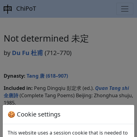
ChiPoT
Not determined 未定
by
Du Fu 杜甫
(712–770)
Dynasty:
Tang 唐 (618–907)
Included in:
Peng Dingqiu 彭定求 (ed.).
Quan Tang shi
全唐詩
(Complete Tang Poems) Beijing: Zhonghua shuju,
1985.
🍪 Cookie settings
Compare translations
This website uses a session cookie that is needed to