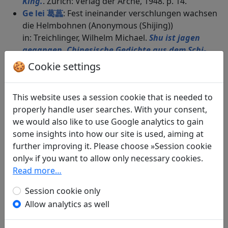
King.
. Zürich: Verlag der Arche, 1948. p. 14.
Ge lei 葛藟
: Fest ineinander verschlungen wachsen
die Helmbohnen (Anonymous (Shijing))
in: Treichlinger, Wilhelm Michael.
Shu ist jagen
gegangen. Chinesische Gedichte aus dem Schi-
King.
. Zürich: Verlag der Arche, 1948. p. 28f.
🍪 Cookie settings
Ge sheng 葛生
: Die Helmbohnen überwachsen den
Dornbusch (Anonymous (Shijing))
This website uses a session cookie that is needed to
in: Treichlinger, Wilhelm Michael.
Shu ist jagen
properly handle user searches. With your consent,
gegangen. Chinesische Gedichte aus dem Schi-
we would also like to use Google analytics to gain
King.
. Zürich: Verlag der Arche, 1948. p. 51.
some insights into how our site is used, aiming at
Gu feng "Xi xi gu feng, wei feng ji yu" 谷風 "習習
further improving it. Please choose »Session cookie
谷風，維風及雨"
: Sanft weht der Ostwind
only« if you want to allow only necessary cookies.
(Anonymous (Shijing))
Read more…
in: Treichlinger, Wilhelm Michael.
Shu ist jagen
gegangen. Chinesische Gedichte aus dem Schi-
Session cookie only
King.
. Zürich: Verlag der Arche, 1948. p. 26.
Allow analytics as well
He cao bu huang 何草不黃
: Welches Gras verwelkt
nicht? (Anonymous (Shijing))