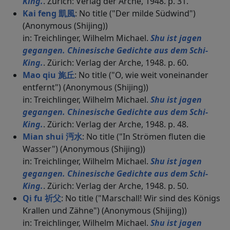
King.
. Zürich: Verlag der Arche, 1948. p. 31.
Kai feng 凱風
: No title ("Der milde Südwind")
(Anonymous (Shijing))
in: Treichlinger, Wilhelm Michael.
Shu ist jagen
gegangen. Chinesische Gedichte aus dem Schi-
King.
. Zürich: Verlag der Arche, 1948. p. 60.
Mao qiu 旄丘
: No title ("O, wie weit voneinander
entfernt") (Anonymous (Shijing))
in: Treichlinger, Wilhelm Michael.
Shu ist jagen
gegangen. Chinesische Gedichte aus dem Schi-
King.
. Zürich: Verlag der Arche, 1948. p. 48.
Mian shui 沔水
: No title ("In Strömen fluten die
Wasser") (Anonymous (Shijing))
in: Treichlinger, Wilhelm Michael.
Shu ist jagen
gegangen. Chinesische Gedichte aus dem Schi-
King.
. Zürich: Verlag der Arche, 1948. p. 50.
Qi fu 祈父
: No title ("Marschall! Wir sind des Königs
Krallen und Zähne") (Anonymous (Shijing))
in: Treichlinger, Wilhelm Michael.
Shu ist jagen