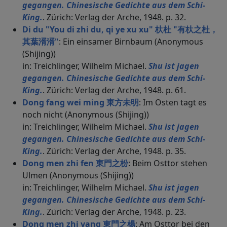
gegangen. Chinesische Gedichte aus dem Schi-
King.
. Zürich: Verlag der Arche, 1948. p. 32.
Di du "You di zhi du, qi ye xu xu" 杕杜 "有杕之杜，
其葉湑湑"
: Ein einsamer Birnbaum (Anonymous
(Shijing))
in: Treichlinger, Wilhelm Michael.
Shu ist jagen
gegangen. Chinesische Gedichte aus dem Schi-
King.
. Zürich: Verlag der Arche, 1948. p. 61.
Dong fang wei ming 東方未明
: Im Osten tagt es
noch nicht (Anonymous (Shijing))
in: Treichlinger, Wilhelm Michael.
Shu ist jagen
gegangen. Chinesische Gedichte aus dem Schi-
King.
. Zürich: Verlag der Arche, 1948. p. 35.
Dong men zhi fen 東門之枌
: Beim Osttor stehen
Ulmen (Anonymous (Shijing))
in: Treichlinger, Wilhelm Michael.
Shu ist jagen
gegangen. Chinesische Gedichte aus dem Schi-
King.
. Zürich: Verlag der Arche, 1948. p. 23.
Dong men zhi yang 東門之楊
: Am Osttor bei den