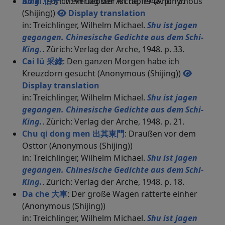
King.
Bo xi 伯兮
. Zürich: Verlag der Arche, 1948. p. 13.
: Mein Liebster ist tapfer (Anonymous
(Shijing))
Display translation
in: Treichlinger, Wilhelm Michael.
Shu ist jagen
gegangen. Chinesische Gedichte aus dem Schi-
King.
. Zürich: Verlag der Arche, 1948. p. 33.
Cai lü 采綠
: Den ganzen Morgen habe ich
Kreuzdorn gesucht (Anonymous (Shijing))
Display translation
in: Treichlinger, Wilhelm Michael.
Shu ist jagen
gegangen. Chinesische Gedichte aus dem Schi-
King.
. Zürich: Verlag der Arche, 1948. p. 21.
Chu qi dong men 出其東門
: Draußen vor dem
Osttor (Anonymous (Shijing))
in: Treichlinger, Wilhelm Michael.
Shu ist jagen
gegangen. Chinesische Gedichte aus dem Schi-
King.
. Zürich: Verlag der Arche, 1948. p. 18.
Da che 大車
: Der große Wagen ratterte einher
(Anonymous (Shijing))
in: Treichlinger, Wilhelm Michael.
Shu ist jagen