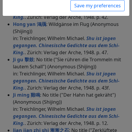
in: Treichlinger, Wilhelm Michael.
Shu ist jagen
Save my preferences
gegangen. Chinesische Gedichte aus dem Schi-
King.
. Zürich: Verlag der Arche, 1948. p. 42.
Hong yan 鴻鴈
: Wildgänse im Flug (Anonymous
(Shijing))
in: Treichlinger, Wilhelm Michael.
Shu ist jagen
gegangen. Chinesische Gedichte aus dem Schi-
King.
. Zürich: Verlag der Arche, 1948. p. 47.
Ji gu 擊鼓
: No title ("Sie rühren die Trommeln mit
lautem Schall") (Anonymous (Shijing))
in: Treichlinger, Wilhelm Michael.
Shu ist jagen
gegangen. Chinesische Gedichte aus dem Schi-
King.
. Zürich: Verlag der Arche, 1948. p. 43f.
Ji ming 雞鳴
: No title ("Der Hahn hat gekräht")
(Anonymous (Shijing))
in: Treichlinger, Wilhelm Michael.
Shu ist jagen
gegangen. Chinesische Gedichte aus dem Schi-
King.
. Zürich: Verlag der Arche, 1948. p. 12.
Jian jian zhi shi 漸漸之石
: No title ("Zerklüftete