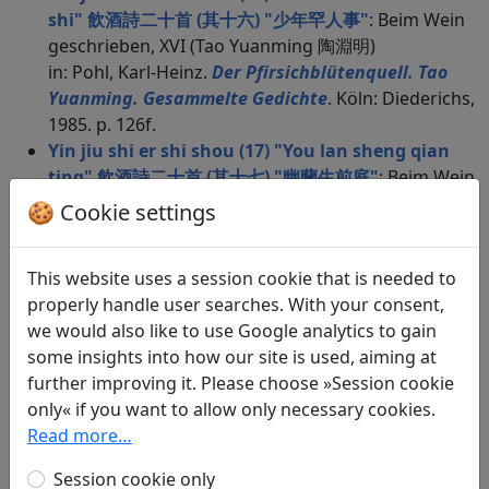
shi" 飲酒詩二十首 (其十六) "少年罕人事"
: Beim Wein
geschrieben, XVI (Tao Yuanming 陶淵明)
in: Pohl, Karl-Heinz.
Der Pfirsichblütenquell. Tao
Yuanming. Gesammelte Gedichte
. Köln: Diederichs,
1985. p. 126f.
Yin jiu shi er shi shou (17) "You lan sheng qian
ting" 飲酒詩二十首 (其十七) "幽蘭生前庭"
: Beim Wein
geschrieben, XVII (Tao Yuanming 陶淵明)
🍪 Cookie settings
in: Pohl, Karl-Heinz.
Der Pfirsichblütenquell. Tao
Yuanming. Gesammelte Gedichte
. Köln: Diederichs,
This website uses a session cookie that is needed to
1985. p. 127.
properly handle user searches. With your consent,
Yin jiu shi er shi shou (18) "Zi yun xing chang jiu"
we would also like to use Google analytics to gain
飲酒詩二十首 (其十八) "子雲性嗜酒"
: Beim Wein
some insights into how our site is used, aiming at
geschrieben, XVIII (Tao Yuanming 陶淵明)
further improving it. Please choose »Session cookie
in: Pohl, Karl-Heinz.
Der Pfirsichblütenquell. Tao
only« if you want to allow only necessary cookies.
Yuanming. Gesammelte Gedichte
. Köln: Diederichs,
Read more…
1985. p. 128.
Yin jiu shi er shi shou (19) "Chou xi ku chang ji"
Session cookie only