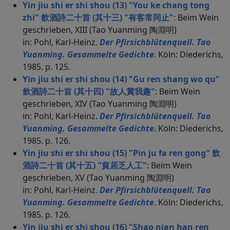
Yin jiu shi er shi shou (13) "You ke chang tong
zhi" 飲酒詩二十首 (其十三) "有客常同止"
: Beim Wein
geschrieben, XIII (Tao Yuanming 陶淵明)
in: Pohl, Karl-Heinz.
Der Pfirsichblütenquell. Tao
Yuanming. Gesammelte Gedichte
. Köln: Diederichs,
1985. p. 125.
Yin jiu shi er shi shou (14) "Gu ren shang wo qu"
飲酒詩二十首 (其十四) "故人賞我趣"
: Beim Wein
geschrieben, XIV (Tao Yuanming 陶淵明)
in: Pohl, Karl-Heinz.
Der Pfirsichblütenquell. Tao
Yuanming. Gesammelte Gedichte
. Köln: Diederichs,
1985. p. 126.
Yin jiu shi er shi shou (15) "Pin ju fa ren gong" 飲
酒詩二十首 (其十五) "貧居乏人工"
: Beim Wein
geschrieben, XV (Tao Yuanming 陶淵明)
in: Pohl, Karl-Heinz.
Der Pfirsichblütenquell. Tao
Yuanming. Gesammelte Gedichte
. Köln: Diederichs,
1985. p. 126.
Yin jiu shi er shi shou (16) "Shao nian han ren