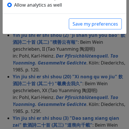
飲酒詩二十首 (其十九) "疇昔苦長飢"
: Beim Wein
Allow analytics as well
geschrieben, XIX (Tao Yuanming 陶淵明)
in: Pohl, Karl-Heinz.
Der Pfirsichblütenquell. Tao
Yuanming. Gesammelte Gedichte
. Köln: Diederichs,
Save my preferences
1985. p. 128f.
Yin jiu shi er shi shou (2) "Ji shan yun you bao" 飲
酒詩二十首 (其二) "積善云有報"
: Beim Wein
geschrieben, II (Tao Yuanming 陶淵明)
in: Pohl, Karl-Heinz.
Der Pfirsichblütenquell. Tao
Yuanming. Gesammelte Gedichte
. Köln: Diederichs,
1985. p. 120.
Yin jiu shi er shi shou (20) "Xi nong qu wo jiu" 飲
酒詩二十首 (其二十) "羲農去我久"
: Beim Wein
geschrieben, XX (Tao Yuanming 陶淵明)
in: Pohl, Karl-Heinz.
Der Pfirsichblütenquell. Tao
Yuanming. Gesammelte Gedichte
. Köln: Diederichs,
1985. p. 129f.
Yin jiu shi er shi shou (3) "Dao sang xiang qian
zai" 飲酒詩二十首 (其三) "道喪向千載"
: Beim Wein