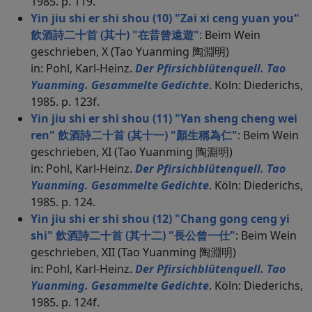
1985. p. 119.
Yin jiu shi er shi shou (10) "Zai xi ceng yuan you"
飲酒詩二十首 (其十) "在昔曾遠遊"
: Beim Wein
geschrieben, X (Tao Yuanming 陶淵明)
in: Pohl, Karl-Heinz.
Der Pfirsichblütenquell. Tao
Yuanming. Gesammelte Gedichte
. Köln: Diederichs,
1985. p. 123f.
Yin jiu shi er shi shou (11) "Yan sheng cheng wei
ren" 飲酒詩二十首 (其十一) "顏生稱為仁"
: Beim Wein
geschrieben, XI (Tao Yuanming 陶淵明)
in: Pohl, Karl-Heinz.
Der Pfirsichblütenquell. Tao
Yuanming. Gesammelte Gedichte
. Köln: Diederichs,
1985. p. 124.
Yin jiu shi er shi shou (12) "Chang gong ceng yi
shi" 飲酒詩二十首 (其十二) "長公曾一仕"
: Beim Wein
geschrieben, XII (Tao Yuanming 陶淵明)
in: Pohl, Karl-Heinz.
Der Pfirsichblütenquell. Tao
Yuanming. Gesammelte Gedichte
. Köln: Diederichs,
1985. p. 124f.