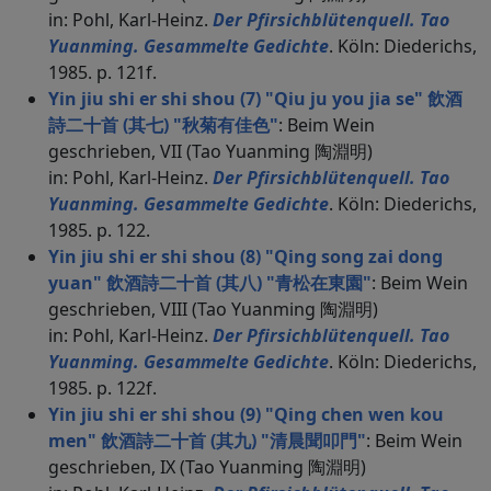
in: Pohl, Karl-Heinz.
Der Pfirsichblütenquell. Tao
Yuanming. Gesammelte Gedichte
. Köln: Diederichs,
1985. p. 121f.
Yin jiu shi er shi shou (7) "Qiu ju you jia se" 飲酒
詩二十首 (其七) "秋菊有佳色"
: Beim Wein
geschrieben, VII (Tao Yuanming 陶淵明)
in: Pohl, Karl-Heinz.
Der Pfirsichblütenquell. Tao
Yuanming. Gesammelte Gedichte
. Köln: Diederichs,
1985. p. 122.
Yin jiu shi er shi shou (8) "Qing song zai dong
yuan" 飲酒詩二十首 (其八) "青松在東園"
: Beim Wein
geschrieben, VIII (Tao Yuanming 陶淵明)
in: Pohl, Karl-Heinz.
Der Pfirsichblütenquell. Tao
Yuanming. Gesammelte Gedichte
. Köln: Diederichs,
1985. p. 122f.
Yin jiu shi er shi shou (9) "Qing chen wen kou
men" 飲酒詩二十首 (其九) "清晨聞叩門"
: Beim Wein
geschrieben, IX (Tao Yuanming 陶淵明)