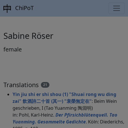
ChiPoT
Sabine Röser
female
Translations
21
Yin jiu shi er shi shou (1) "Shuai rong wu ding
zai" 飲酒詩二十首 (其一) "衰榮無定在"
: Beim Wein
geschrieben, I (Tao Yuanming 陶淵明)
in: Pohl, Karl-Heinz.
Der Pfirsichblütenquell. Tao
Yuanming. Gesammelte Gedichte
. Köln: Diederichs,