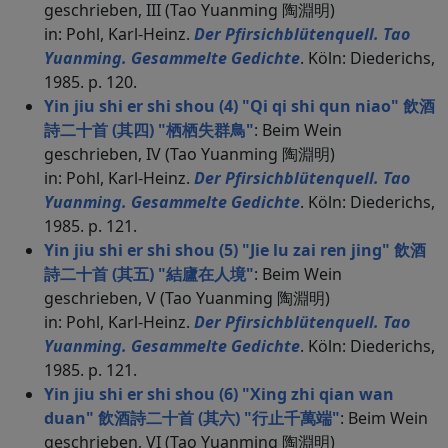
geschrieben, III (Tao Yuanming 陶淵明)
in: Pohl, Karl-Heinz.
Der Pfirsichblütenquell. Tao
Yuanming. Gesammelte Gedichte
. Köln: Diederichs,
1985. p. 120.
Yin jiu shi er shi shou (4) "Qi qi shi qun niao" 飲酒
詩二十首 (其四) "栖栖失群鳥"
: Beim Wein
geschrieben, IV (Tao Yuanming 陶淵明)
in: Pohl, Karl-Heinz.
Der Pfirsichblütenquell. Tao
Yuanming. Gesammelte Gedichte
. Köln: Diederichs,
1985. p. 121.
Yin jiu shi er shi shou (5) "Jie lu zai ren jing" 飲酒
詩二十首 (其五) "結廬在人境"
: Beim Wein
geschrieben, V (Tao Yuanming 陶淵明)
in: Pohl, Karl-Heinz.
Der Pfirsichblütenquell. Tao
Yuanming. Gesammelte Gedichte
. Köln: Diederichs,
1985. p. 121.
Yin jiu shi er shi shou (6) "Xing zhi qian wan
duan" 飲酒詩二十首 (其六) "行止千萬端"
: Beim Wein
geschrieben, VI (Tao Yuanming 陶淵明)