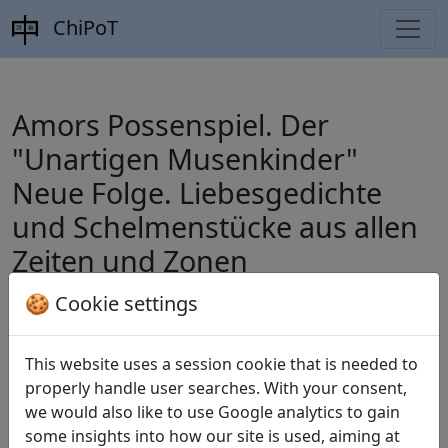
ChiPoT
Amors Possenspiel. Der
"Unartigen Musenkinder"
Neue Folge. Liebesgedichte
und Schelmenstücke aus allen
Zeiten und Zonen
🍪 Cookie settings
Zoozmann, Richard.
Amors Possenspiel.
This website uses a session cookie that is needed to
Der "Unartigen Musenkinder" Neue Folge.
properly handle user searches. With your consent,
Liebesgedichte und Schelmenstücke aus
we would also like to use Google analytics to gain
allen Zeiten und Zonen
. Leipzig: Hesse &
some insights into how our site is used, aiming at