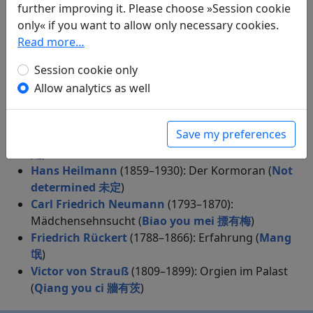
further improving it. Please choose »Session cookie
Becker Verlag, 1920.
only« if you want to allow only necessary cookies.
Read more…
Session cookie only
Translations
6
Allow analytics as well
Richard Zoozmann
(1863–1934): Die Verliebten
(
Wu qi qu 烏棲曲
)
Save my preferences
——— Der Porzellan-Pavillon (
Not determined 未
定
)
Hans Heilmann
(1859–1930): Der Kormoran (
Not
determined 未定
)
Carl Friedrich Neumann
(1793–1870):
Mädchensehnsucht (
Biao you mei 摽有梅
)
Friedrich Rückert
(1788–1866): Erfahrung (
Mang
氓
)
Victor von Strauß
(1809–1899): Orgien im Palast
(
Qiang you ci 牆有茨
)