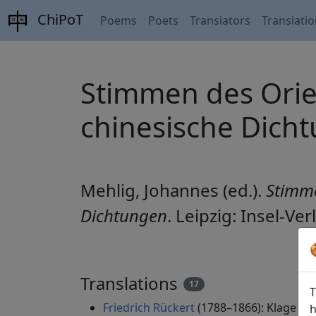
ChiPoT
Poems
Poets
Translators
Translati
Stimmen des Orien
chinesische Dich
Mehlig, Johannes (ed.).
Stimme
Dichtungen
. Leipzig: Insel-Ver
Translations
17
T
Friedrich Rückert
(1788–1866): Klage ei
h