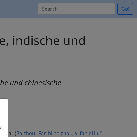
Go!
e, indische und
che und chinesische
y
chen" (
Bo zhou "Fan bi bo zhou, yi fan qi liu"