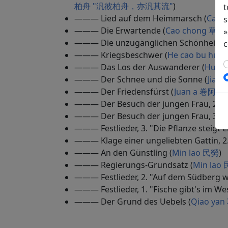
柏舟 "汎彼柏舟，亦汎其流"
)
t
——— Lied auf dem Heimmarsch (
Cai 
s
——— Die Erwartende (
Cao chong 草蟲
)
»
——— Die unzugänglichen Schönheiten
c
——— Kriegsbeschwer (
He cao bu hu
——— Das Los der Auswanderer (
Huang
——— Der Schnee und die Sonne (
Jiao
——— Der Friedensfürst (
Juan a 卷阿
)
——— Der Besuch der jungen Frau, 2. "Vo
——— Der Besuch der jungen Frau, 3. "Hat
——— Festlieder, 3. "Die Pflanze steigt 
——— Klage einer ungeliebten Gattin, 2
——— An den Günstling (
Min lao 民勞
)
——— Regierungs-Grundsatz (
Min lao
——— Festlieder, 2. "Auf dem Südberg w
——— Festlieder, 1. "Fische gibt's im We
——— Der Grund des Uebels (
Qiao ya