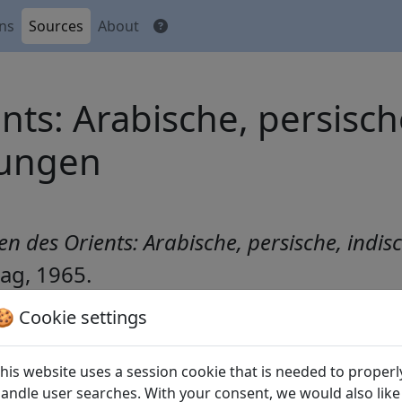
ons
Sources
About
ts: Arabische, persisch
tungen
n des Orients: Arabische, persische, indis
lag, 1965.
🍪 Cookie settings
his website uses a session cookie that is needed to properl
ner ungeliebten Gattin, 1. "Auf dem Wasser schwankt der Na
andle user searches. With your consent, we would also like