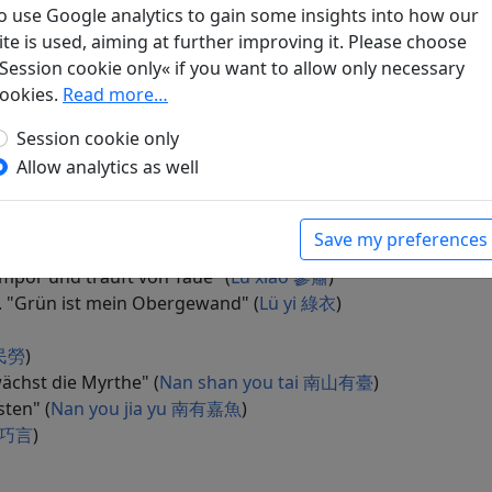
o use Google analytics to gain some insights into how our
wei 采薇
)
ite is used, aiming at further improving it. Please choose
Session cookie only« if you want to allow only necessary
 (
Han guang 漢廣
)
ookies.
Read more…
ang 何草不黃
)
Session cookie only
 niao "Huang niao huang niao" 黃鳥 "黃鳥黃鳥"
)
Allow analytics as well
 gong 角弓
)
n ihrer Eltern Hause ging" (
Juan er 卷耳
)
Save my preferences
 sie nicht den Fels erstiegen" (
Juan er 卷耳
)
empor und träuft von Taue" (
Lu xiao 蓼蕭
)
. "Grün ist mein Obergewand" (
Lü yi 綠衣
)
 民勞
)
ächst die Myrthe" (
Nan shan you tai 南山有臺
)
sten" (
Nan you jia yu 南有嘉魚
)
n 巧言
)