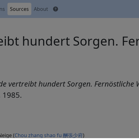
ons
Sources
About
eibt hundert Sorgen. Fe
de vertreibt hundert Sorgen. Fernöstliche 
, 1985.
eige (
Chou zhang shao fu 酬張少府
)