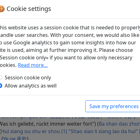
rz, das blutet (
Chong song pei lang zhong bian ji 
🍪 Cookie settings
ust vergißt des Netzes Falle (
Chu du lai chen suo cheng chu
i he zhi (2) "Niao le wang zhi fu" 出都來陳所乘船上
yklus vom Felgenfluß. Im Lackbaumgarten (
Wang chuan j
his website uses a session cookie that is needed to properl
ferin (
Dao yi 擣衣
), Vol. Band 525.
andle user searches. With your consent, we would also like
o-yang-Turm (
Deng yue yang lou 登岳陽樓
)
o use Google analytics to gain some insights into how our
ui shui zhe 醉睡者
)
ite is used, aiming at further improving it. Please choose
n tian jia 渭川田家
), Vol. Band 525.
Session cookie only« if you want to allow only necessary
 Sterne (
Ye xing guan xing 夜行觀星
)
ookies.
Read more…
 erwachen (
Chun ri zui qi yan zhi 春日醉起言志
), Vol. Band 5
Session cookie only
iu ma xin kua bai yu an" 軍行 “騮馬新跨白玉鞍”
), Vol. Band 525.
Allow analytics as well
han zhong wen da "Wen yu he shi qi bi shan" 山中問答
erstoßene (
Qin cao shi shou (7): Lü shuang cao 琴操十首 
79 (
Ji hai sui er shou (1) "Ze guo jiang shan ru z
Save my preferences
 Meister
(1908–?): No title ("Kaufleute rühmen sich gern ihr
u (5) "Shi ren qin qiao zhi" 感遇詩三十八首（其五）“市人矜巧智“
)
Was ich geliebt, rückt immer weiter fort") (
Ba shan dao z
(
Hui xiang ou shu er shou (1) "Shao xiao li xiang 
 (
Ye ge 夜歌
)