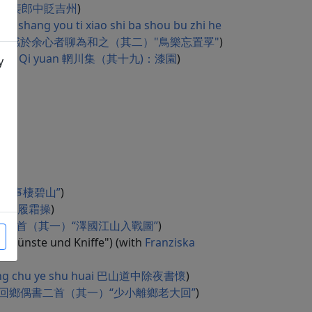
zhou 重送裴郎中貶吉州
)
an shang you ti xiao shi ba shou bu zhi he
有題小詩八首不知何人有感於余心者聊為和之（其二）"鳥樂忘置罦"
)
i (19): Qi yuan 輞川集（其十九)：漆園
)
y
25.
 “問余何事棲碧山”
)
(其七): 履霜操
)
han tu" 己亥歲二首（其一）“澤國江山入戰圖”
)
er Künste und Kniffe") (with
Franziska
hong chu ye shu huai 巴山道中除夜書懷
)
lao da hui" 回鄉偶書二首（其一）“少小離鄉老大回”
)