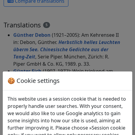
Compare translations
Translations
5
Günther Debon
(1921–2005): Am Kehrensee II
in: Debon, Günther.
Herbstlich helles Leuchten
überm See. Chinesische Gedichte aus der
Tang-Zeit
, Serie Piper. München, Zürich: R.
Piper GmbH & Co. KG, 1989. p. 33.
Günter Eich
(1907–1972): Wein trinkend am
Mäander-See 2
🍪 Cookie settings
in: Gundert, Wilhelm.
Lyrik des Ostens
.
München: Carl Hanser Verlag, 1952. p. 309.
This website uses a session cookie that is needed to
in: Eich, Günter.
Aus dem Chinesischen (1949,
properly handle user searches. With your consent,
1950/1951)
, Bibliothek Suhrkamp. Frankfurt a.
we would also like to use Google analytics to gain
M.: Suhrkamp Verlag, 1976. p. 58.
some insights into how our site is used, aiming at
in: Bannach, Mark.
Trinkpoesie. Gedichte aus
further improving it. Please choose »Session cookie
aller Welt
, Universal-Bibliothek. Stuttgart: