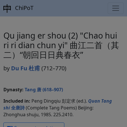
ChiPoT
Qu jiang er shou (2) "Chao hui
ri ri dian chun yi" 曲江二首（其
二）“朝回日日典春衣”
by
Du Fu 杜甫
(712–770)
Dynasty:
Tang 唐 (618–907)
Included in:
Peng Dingqiu 彭定求 (ed.).
Quan Tang
shi
全唐詩
(Complete Tang Poems) Beijing:
Zhonghua shuju, 1985. 225.2410.