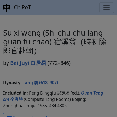
ChiPoT
Su xi weng (Shi chu chu lang
guan fu chao) 宿溪翁（時初除
郎官赴朝）
by
Bai Juyi 白居易
(772–846)
Dynasty:
Tang 唐 (618–907)
Included in:
Peng Dingqiu 彭定求 (ed.).
Quan Tang
shi
全唐詩
(Complete Tang Poems) Beijing:
Zhonghua shuju, 1985. 434.4806.