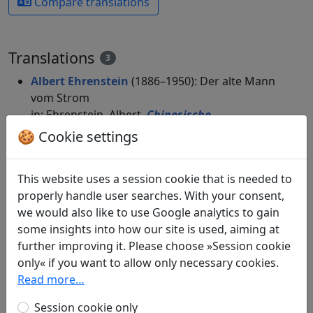
Compare translations
Translations
3
Albert Ehrenstein
(1886–1950): Der alte Mann
vom Strom
in: Ehrenstein, Albert.
Chinesische
Dichtungen. Lyrik
, Werke. München: Klaus
🍪 Cookie settings
Boer Verlag, 1995. p. 268.
Vincenz Hundhausen
(1878–1955): Der Alte
This website uses a session cookie that is needed to
vom Strom
Display translation
properly handle user searches. With your consent,
in: Hundhausen, Vincenz.
Chinesische Dichter
we would also like to use Google analytics to gain
des dritten bis elften Jahrhunderts. In
some insights into how our site is used, aiming at
deutscher Nachdichtung von Vincenz
further improving it. Please choose »Session cookie
Hundhausen
. Eisenach: Erich Röth-Verlag,
only« if you want to allow only necessary cookies.
1926. p. 86.
Read more…
in: Hundhausen, Vincenz.
Chinesische Dichter
in deutscher Sprache
. Peking, Leipzig:
Session cookie only