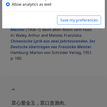
Pekinger Verlag, 1926. p. 86.
Allow analytics as well
in: Oehlke, Waldemar.
Chinesische Lyrik und
Sprichwörter
. Bremen-Horn: Walter Dorn-
Verlag, 1952. p. 68.
Save my preferences
Arthur Waley
(1889–1966) and
Franziska
Meister
(1908–?): Beim alten Mann vom Fluss
in: Waley, Arthur and Meister, Franziska.
Chinesische Lyrik aus zwei Jahrtausenden. Ins
Deutsche übertragen von Franziska Meister
.
Hamburg: Marion von Schröder Verlag, 1951.
p. 180.
眾心愛金玉，眾口貪酒肉。