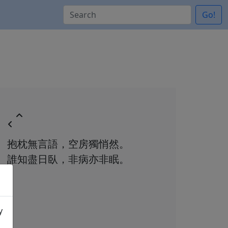
Go!
抱枕無言語，空房獨悄然。
誰知盡日臥，非病亦非眠。
y