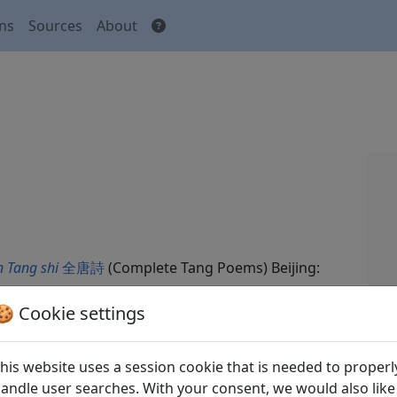
ons
Sources
About
 Tang shi
全唐詩
(Complete Tang Poems) Beijing:
🍪 Cookie settings
his website uses a session cookie that is needed to properl
andle user searches. With your consent, we would also like