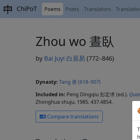
ChiPoT
Poems
Poets
Translators
Translati
Zhou wo 晝臥
by
Bai Juyi 白居易
(772–846)
Dynasty:
Tang 唐 (618–907)
Included in:
Peng Dingqiu 彭定求 (ed.).
Quan
Zhonghua shuju, 1985. 437.4854.
Compare translations
T
h