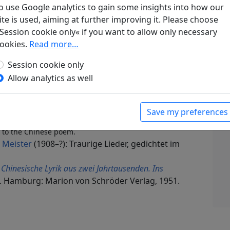
o use Google analytics to gain some insights into how our
ite is used, aiming at further improving it. Please choose
samkeit
Session cookie only« if you want to allow only necessary
gen. Lyrik
, Werke. München: Klaus Boer Verlag,
ookies.
Read more…
Session cookie only
Alter
Display translation
Allow analytics as well
hter des dritten bis elften Jahrhunderts. In deutscher
isenach: Erich Röth-Verlag, 1926. p. 25.
hter in deutscher Sprache
. Peking, Leipzig:
Save my preferences
rs to the Chinese poem.
 Meister
(1908–?): Traurige Lieder, gedichtet im
.
Chinesische Lyrik aus zwei Jahrtausenden. Ins
. Hamburg: Marion von Schröder Verlag, 1951.