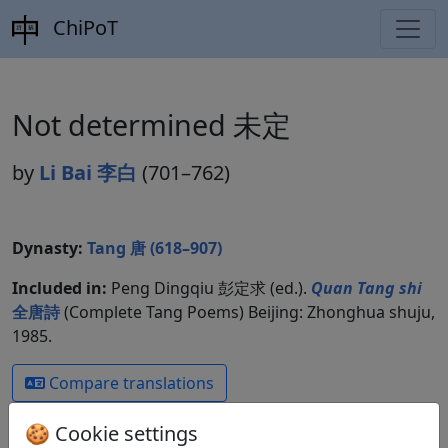
ChiPoT
Not determined 未定
by
Li Bai 李白
(701–762)
Dynasty:
Tang 唐 (618–907)
Included in:
Peng Dingqiu 彭定求 (ed.).
Quan Tang shi
全唐詩
(Complete Tang Poems) Beijing: Zhonghua shuju,
1985.
Compare translations
🍪 Cookie settings