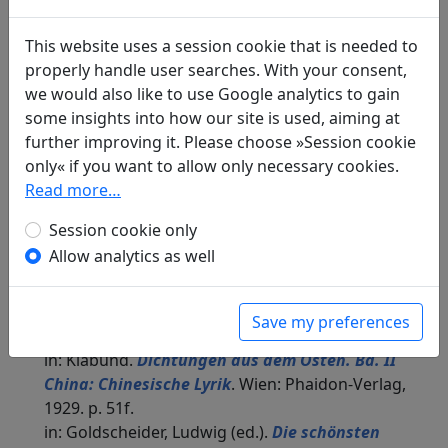
Translations
3
This website uses a session cookie that is needed to
Hans Bethge
(1876–1946): Der Fischer im Frühling
properly handle user searches. With your consent,
Display translation
we would also like to use Google analytics to gain
in: Bethge, Hans.
Die chinesische Flöte.
some insights into how our site is used, aiming at
Nachdichtungen chinesischer Lyrik
. Leipzig: Insel
further improving it. Please choose »Session cookie
Verlag, 1907. p. 37.
only« if you want to allow only necessary cookies.
Hans Heilmann
(1859–1930): Der Fischer
Read more…
Display translation
in: Heilmann, Hans.
Chinesische Lyrik vom 12.
Session cookie only
Jahrhundert v. Chr. bis zur Gegenwart
, Die
Allow analytics as well
Fruchtschale. München, Leipzig: R. Piper & Co.,
1905. p. 51.
Klabund
(1890–1928): Der Fischer im Frühling
Save my preferences
Display translation
in: Klabund.
Dichtungen aus dem Osten. Bd. II
China: Chinesische Lyrik
. Wien: Phaidon-Verlag,
1929. p. 51f.
in: Goldscheider, Ludwig (ed.).
Die schönsten