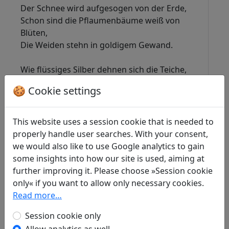
Der Schnee wird aufgesogen von der Erde,
Schon sind die Pflaumenbäume weiß von
Blüten,
Die Weiden stehn in goldigem Gewand.
Wie flüssiges Silber dehnen sich die Teiche,
Die Schmetterlinge mit den duftigen Flügeln
🍪 Cookie settings
Ruhn auf den Blumen aus und trinken Tau.
Der Fischer auf dem Kahn im stillen Wasser
This website uses a session cookie that is needed to
Wirft fröhlich sein gestricktes Netz hinaus,
properly handle user searches. With your consent,
Das jäh zerbricht des Wassers Silberspiegel.
we would also like to use Google analytics to gain
some insights into how our site is used, aiming at
Er denkt an sie, an deren Seite er
further improving it. Please choose »Session cookie
Geruht wie eine Schwalbe in dem Neste
only« if you want to allow only necessary cookies.
Zur Seite des geliebten Weibchens schläft.
Read more…
Session cookie only
Er denkt an sie und hofft auf seine Netze,