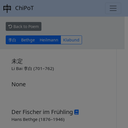
ChiPoT
Back to Poem
李白
Bethge
Heilmann
Klabund
未定
Li Bai 李白 (701–762)
None
Der Fischer im Frühling
Hans Bethge (1876–1946)