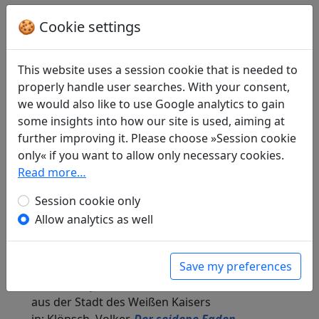
🍪 Cookie settings
Translations
3
Thomas O. Höllmann
(1952–): Morgendlicher
This website uses a session cookie that is needed to
Aufbruch aus Baidicheng
properly handle user searches. With your consent,
in: Höllmann, Thomas O.
Seidenreiher über
we would also like to use Google analytics to gain
allen Gipfeln
. Ditzingen: Thomas O. Höllmann,
some insights into how our site is used, aiming at
2024. p. 133.
further improving it. Please choose »Session cookie
Klabund
(1890–1928): Im Boot
Display
only« if you want to allow only necessary cookies.
translation
Read more…
in: Klabund.
Dichtungen aus dem Osten. Bd. II
China: Chinesische Lyrik
. Wien: Phaidon-
Session cookie only
Verlag, 1929. p. 35f.
Allow analytics as well
in: Klabund.
Dichtungen aus dem Osten. Bd.
II: Chinesische Gedichte. Nachdichtungen
.
Save my preferences
Wien: Phaidon-Verlag, 1954. p. 52.
Volker Klöpsch
(1948–): Aufbruch in der Frühe
aus der Stadt des Weißen Kaisers