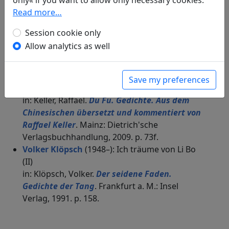
only« if you want to allow only necessary cookies.
1917. p. 17f.
Read more…
The translation printed in the book "Chinesische
Gedichte aus der Han-, Tang, und Sung-Zeit (Weimar
Session cookie only
1917) on p. 17f. combines the two Chinese Poems 梦
Allow analytics as well
李白 in one translation. Thus, here we give verses 9-
15 of the German version which match the second
poem of the Chinese original.
Save my preferences
Raffael Keller
(1970–): Von Li Bai geträumt II
in: Keller, Raffael.
Du Fu. Gedichte. Aus dem
Chinesischen übersetzt und kommentiert von
Raffael Keller
. Mainz: Dietrich'sche
Verlagsbuchhandlung, 2009. p. 73f.
Volker Klöpsch
(1948–): Ich träume von Li Bo
(II)
in: Klöpsch, Volker.
Der seidene Faden.
Gedichte der Tang
. Frankfurt a. M.: Insel
Verlag, 1991. p. 158.