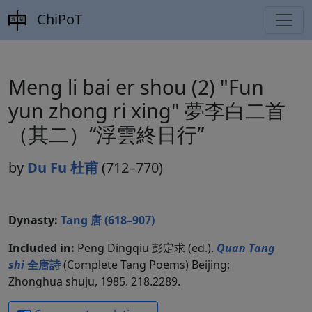
ChiPoT
Meng li bai er shou (2) "Fun
yun zhong ri xing" 夢李白二首
（其二）“浮雲終日行”
by
Du Fu 杜甫
(712–770)
Dynasty:
Tang 唐 (618–907)
Included in:
Peng Dingqiu 彭定求 (ed.).
Quan Tang
shi
全唐詩
(Complete Tang Poems) Beijing:
Zhonghua shuju, 1985. 218.2289.