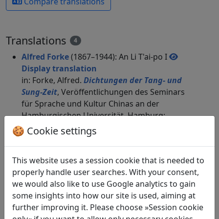
Compare translations
Translations
4
Alfred Forke
(1867–1944): An Li T'ai-po I
Display translation
in: Forke, Alfred.
Dichtungen der Tang- und
Sung-Zeit
, Veröffentlichungen des Seminars
für Sprache und Kultur Chinas an der
Hamburgischen Universität. Hamburg:
Friederichsen, de Gruyter & Co., 1929. p. 65f.
🍪 Cookie settings
Otto Hauser
(1876–1944): Der Dichter sieht im
Traum seinen Freund Li Tai Po in Kerkerhaft
This website uses a session cookie that is needed to
Display translation
properly handle user searches. With your consent,
in: Hauser, Otto.
Chinesische Gedichte aus der
we would also like to use Google analytics to gain
Han-, Tang- und Sung-Zeit. Übersetzt und
some insights into how our site is used, aiming at
eingeleitet von Otto Hauser
, Aus fremden
further improving it. Please choose »Session cookie
Gärten 58. Weimar: Alexander Duncker Verlag,