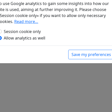
 Du mit auf den Weg gegeben
o use Google analytics to gain some insights into how our
sorglos und verrückt. Chinesische Gedichte über die
ite is used, aiming at further improving it. Please choose
ag, 2019. p. 29.
Session cookie only« if you want to allow only necessary
杜少府.
ookies.
Read more…
ter Du zum Abschied auf den Weg zum neuen Amt
Session cookie only
dichte der Tang
. Frankfurt a. M.: Insel Verlag,
Allow analytics as well
Save my preferences