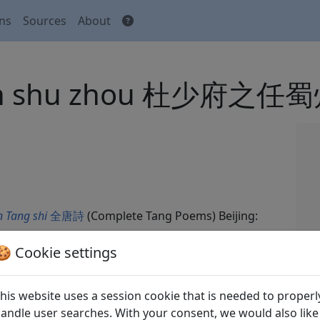
ons
Sources
About
 ren shu zhou 杜少府之任
 Tang shi
全唐詩
(Complete Tang Poems) Beijing:
🍪 Cookie settings
his website uses a session cookie that is needed to properl
andle user searches. With your consent, we would also like