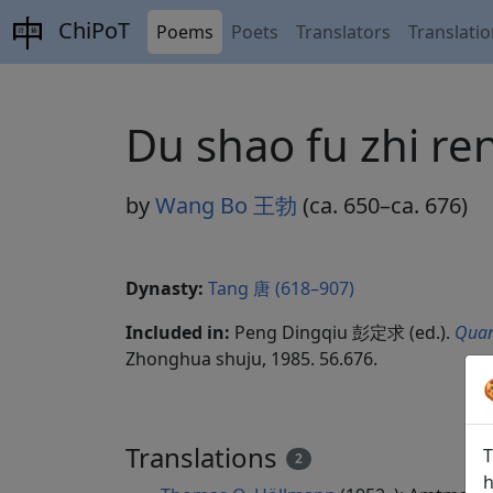
ChiPoT
Poems
Poets
Translators
Translati
Du shao fu zhi
by
Wang Bo 王勃
(ca. 650–ca. 676)
Dynasty:
Tang 唐 (618–907)
Included in:
Peng Dingqiu 彭定求 (ed.).
Quan
Zhonghua shuju, 1985. 56.676.
Translations
T
2
h