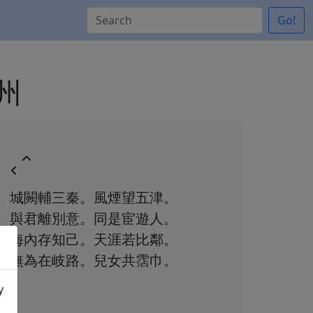
Go!
蜀州
城闕輔三秦。風煙望五津。
與君離別意。同是宦遊人。
海內存知己。天涯若比鄰。
無為在岐路。兒女共霑巾。
y