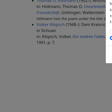
Thomas O. Höllmann
(1952–): Amtmann
t
in: Höllmann, Thomas O.
Unzertrennlich, 
s
Freundschaft
. Göttingen: Wallenstein Verl
»
Höllmann lists the poem under the title 送
c
Volker Klöpsch
(1948–): Dem Kreisrich
in Sichuan
in: Klöpsch, Volker.
Der seidene Faden. Ge
1991. p. 7.