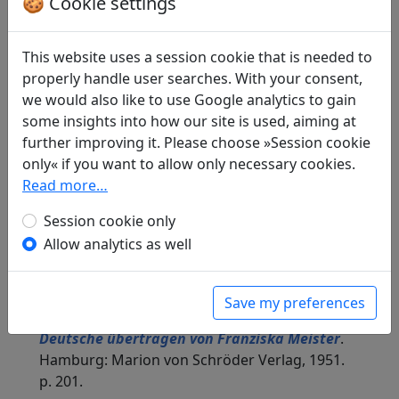
🍪 Cookie settings
Compare translations
This website uses a session cookie that is needed to
Translations
2
properly handle user searches. With your consent,
we would also like to use Google analytics to gain
Hans Böhm
(1876–1946): Als er von Yüan Chên
some insights into how our site is used, aiming at
geträumt hatte
Display translation
further improving it. Please choose »Session cookie
in: Böhm, Hans.
Lieder aus China.
only« if you want to allow only necessary cookies.
Nachdichtungen chinesischer Lyrik. Mit
Read more…
siebzehn Zeichnungen von Rudolf Grossmann
.
München: Verlagsbuchhandlung Georg D. W.
Session cookie only
Callwey, 1929. p. 48f.
Allow analytics as well
Arthur Waley
(1889–1966) and
Franziska
Meister
(1908–?): Ein Traum von Yüan Chen
in: Waley, Arthur and Meister, Franziska.
Save my preferences
Chinesische Lyrik aus zwei Jahrtausenden. Ins
Deutsche übertragen von Franziska Meister
.
Hamburg: Marion von Schröder Verlag, 1951.
p. 201.