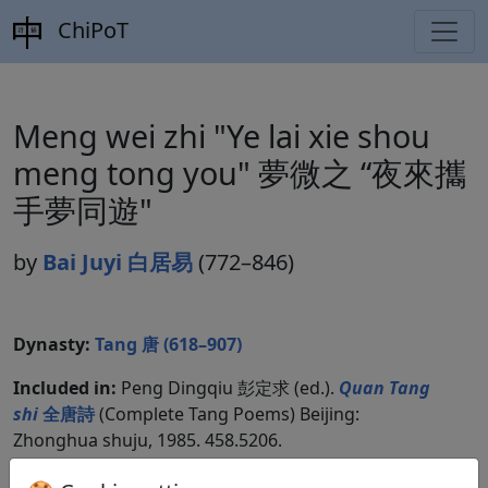
ChiPoT
Meng wei zhi "Ye lai xie shou
meng tong you" 夢微之 “夜來攜
手夢同遊"
by
Bai Juyi 白居易
(772–846)
Dynasty:
Tang 唐 (618–907)
Included in:
Peng Dingqiu 彭定求 (ed.).
Quan Tang
shi
全唐詩
(Complete Tang Poems) Beijing:
Zhonghua shuju, 1985. 458.5206.