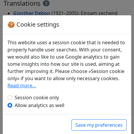
Translations
2
Günther Debon
(1921–2005): Einsam zechend
in: Debon, Günther.
Mein Haus liegt
🍪 Cookie settings
menschenfern, doch nah den Dingen.
Dreitausend Jahre chinesischer Poesie
.
München: Eugen Diederichs Verlag, 1988. p.
This website uses a session cookie that is needed to
126.
properly handle user searches. With your consent,
in: Debon, Günther.
Mein Weg verliert sich
we would also like to use Google analytics to gain
fern in weißen Wolken. Chinesische Lyrik aus
some insights into how our site is used, aiming at
drei Jahrtausenden
. Heidelberg: Verlag
further improving it. Please choose »Session cookie
Lambert Schneider, 1988. p. 103.
only« if you want to allow only necessary cookies.
in: Debon, Günther (ed.).
Chinesische
Read more…
Weisheit. Übersetzt und herausgegeben von
Session cookie only
Günther Debon. Mit 23 Abbildungen
,
Allow analytics as well
Universal-Bibliothek. Stuttgart: Philipp Reclam
jun., 1993. p. 149.
Mau-Tsai Liu
(1914–2007): Einsamer Trunk
Save my preferences
in: Liu, Mau-Tsai.
Chinesische Liebe,