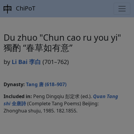
ChiPoT
Du zhuo "Chun cao ru you yi"
獨酌 “春草如有意”
by
Li Bai 李白
(701–762)
Dynasty:
Tang 唐 (618–907)
Included in:
Peng Dingqiu 彭定求 (ed.).
Quan Tang
shi
全唐詩
(Complete Tang Poems) Beijing:
Zhonghua shuju, 1985. 182.1855.