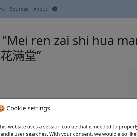
ons
Sources
About
2) "Mei ren zai shi hua
花滿堂”
 Tang shi
全唐詩
(Complete Tang Poems) Beijing:
🍪 Cookie settings
his website uses a session cookie that is needed to properl
andle user searches. With your consent, we would also like