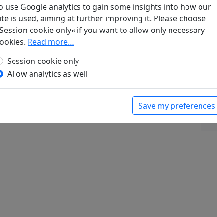
o use Google analytics to gain some insights into how our
ite is used, aiming at further improving it. Please choose
ne gesandt
Session cookie only« if you want to allow only necessary
 fern in weißen Wolken. Chinesische Lyrik aus drei
ookies.
Read more…
t Schneider, 1988. p. 92.
en
Session cookie only
gen. Lyrik
, Werke. München: Klaus Boer Verlag,
Allow analytics as well
e geschrieben
len. Chinesische Liebesgedichte aus drei
Save my preferences
Gustav Kiepenheuer, 1978. p. 59.