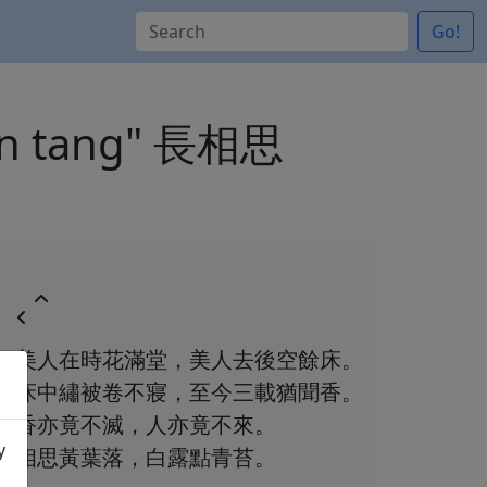
Go!
 man tang" 長相思
美人在時花滿堂，美人去後空餘床。
床中繡被卷不寢，至今三載猶聞香。
香亦竟不滅，人亦竟不來。
y
相思黃葉落，白露點青苔。