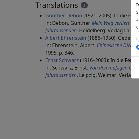
Translations
t
3
s
Günther Debon
(1921–2005): In die Fer
»
in: Debon, Günther.
Mein Weg verliert sich
c
Jahrtausenden
. Heidelberg: Verlag Lamber
Albert Ehrenstein
(1886–1950): Gedenk
in: Ehrenstein, Albert.
Chinesische Dichtun
1995. p. 346.
Ernst Schwarz
(1916–2003): In die Fern
in: Schwarz, Ernst.
Von den müßigen Gefüh
Jahrtausenden
. Leipzig, Weimar: Verlag 