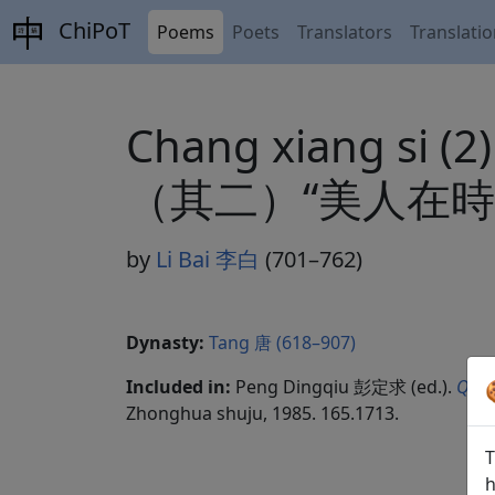
ChiPoT
Poems
Poets
Translators
Translati
Chang xiang si (
（其二）“美人在時
by
Li Bai 李白
(701–762)
Dynasty:
Tang 唐 (618–907)
Included in:
Peng Dingqiu 彭定求 (ed.).
Quan
Zhonghua shuju, 1985. 165.1713.
T
h