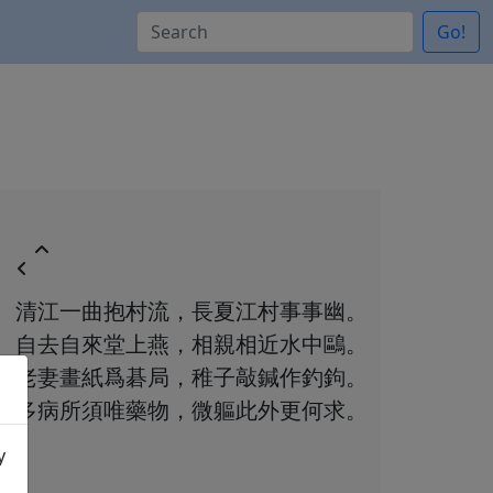
Go!
清江一曲抱村流，長夏江村事事幽。
自去自來堂上燕，相親相近水中鷗。
老妻畫紙爲碁局，稚子敲鍼作釣鉤。
多病所須唯藥物，微軀此外更何求。
y