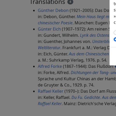
Translations
4
t
s
Günther Debon
(1921–2005): Das Dorf 
»
in: Debon, Günther.
Mein Haus liegt mens
c
chinesischer Poesie
. München: Eugen Died
Günter Eich
(1907–1972): Am reinen St
in: Gundert, Wilhelm.
Lyrik des Ostens
. M
in: Guenther, Johannes von.
Unsterbliches
Weltliteratur
. Frankfurt a. M.: Verlag Das
in: Eich, Günter.
Aus dem Chinesischen (1
a. M.: Suhrkamp Verlag, 1976. p. 54.
Alfred Forke
(1867–1944): Das Flußdorf
in: Forke, Alfred.
Dichtungen der Tang- un
Sprache und Kultur Chinas an der Hamb
de Gruyter & Co., 1929. p. 74.
Raffael Keller
(1970–): Das Dorf am Flus
in: Keller, Raffael.
Du Fu. Gedichte. Aus de
Raffael Keller
. Mainz: Dietrich'sche Verl