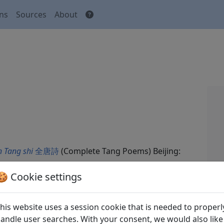
ons
Sources
About
 Tang shi
全唐詩
(Complete Tang Poems) Beijing:
🍪 Cookie settings
his website uses a session cookie that is needed to properl
andle user searches. With your consent, we would also like