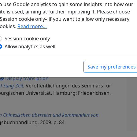
o use Google analytics to gain some insights into how our
ite is used, aiming at further improving it. Please choose
am Fluß
Session cookie only« if you want to allow only necessary
chenfern, doch nah den Dingen. Dreitausend Jahre
ookies.
Read more…
erichs Verlag, 1988. p. 164.
rom
Session cookie only
ünchen: Carl Hanser Verlag, 1952. p. 307.
Allow analytics as well
 Saitenspiel. Die schönsten Gedichte der
 Goldene Vlies, 1956. p. 190.
949, 1950/1951)
, Bibliothek Suhrkamp. Frankfurt
Save my preferences
Display translation
d Sung-Zeit
, Veröffentlichungen des Seminars für
urgischen Universität. Hamburg: Friederichsen,
s
m Chinesischen übersetzt und kommentiert von
agsbuchhandlung, 2009. p. 84.