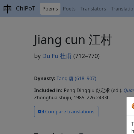
ChiPoT
Poems
Poets
Translators
Translati
Jiang cun 江村
by
Du Fu 杜甫
(712–770)
Dynasty:
Tang 唐 (618–907)
Included in:
Peng Dingqiu 彭定求 (ed.).
Quan
Zhonghua shuju, 1985. 226.2433f.
Compare translations
T
h