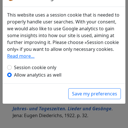
Compare translations
This website uses a session cookie that is needed to
properly handle user searches. With your consent,
Translations
2
we would also like to use Google analytics to gain
Alfred Hoffmann
(1911–1997): Sommerabend
some insights into how our site is used, aiming at
in: Hoffmann, Alfred.
Frühlingsblüten und
further improving it. Please choose »Session cookie
Herbstmond. Ein Holzschnittband mit Liedern
only« if you want to allow only necessary cookies.
aus der Sung-Zeit
, p. 112. Köln: Greven Verlag
Read more…
Köln, 1951. p. 38.
Richard Wilhelm
Session cookie only
(1873–1930): Nach dem
Gewitter
Display translation
Allow analytics as well
in: Wilhelm, Richard.
Chinesische
Sommergedichte
. Qingdao: ohne Verlag, 1919.
Save my preferences
p. 10.
in: Wilhelm, Richard.
Chinesisch-Deutsche
Jahres- und Tageszeiten. Lieder und Gesänge
.
Jena: Eugen Diederichs, 1922. p. 32.