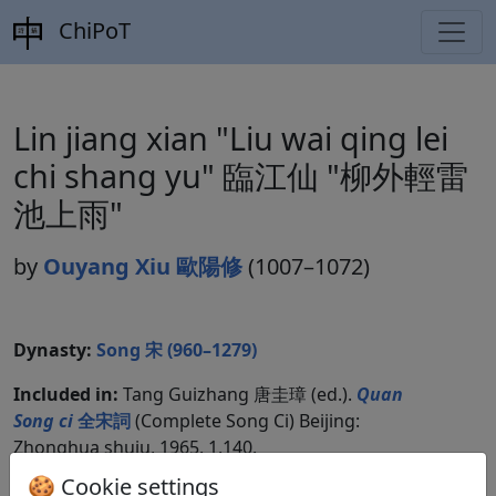
ChiPoT
Lin jiang xian "Liu wai qing lei
chi shang yu" 臨江仙 "柳外輕雷
池上雨"
by
Ouyang Xiu 歐陽修
(1007–1072)
Dynasty:
Song 宋 (960–1279)
Included in:
Tang Guizhang 唐圭璋 (ed.).
Quan
Song ci
全宋詞
(Complete Song Ci) Beijing:
Zhonghua shuju, 1965. 1.140.
🍪 Cookie settings