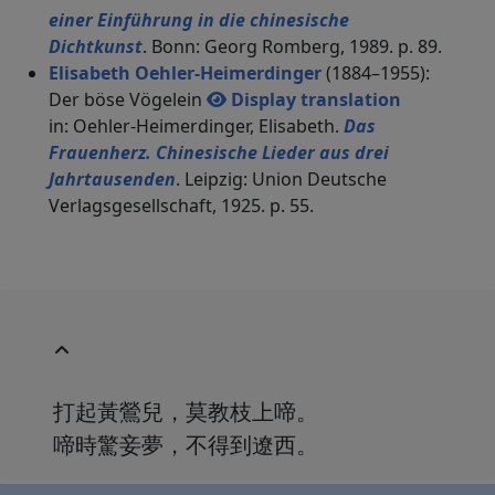
einer Einführung in die chinesische
Dichtkunst
. Bonn: Georg Romberg, 1989. p. 89.
Elisabeth Oehler-Heimerdinger
(1884–1955):
Der böse Vögelein
Display translation
in: Oehler-Heimerdinger, Elisabeth.
Das
Frauenherz. Chinesische Lieder aus drei
Jahrtausenden
. Leipzig: Union Deutsche
Verlagsgesellschaft, 1925. p. 55.
打起黃鶯兒，莫教枝上啼。
啼時驚妾夢，不得到遼西。