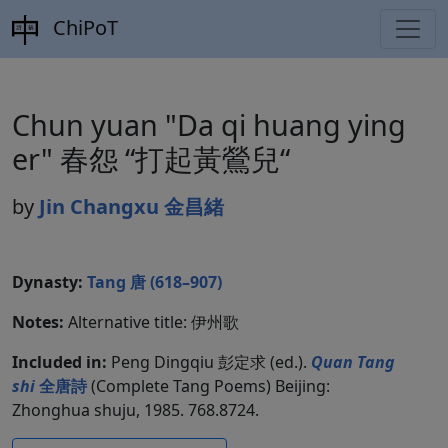
ChiPoT
Chun yuan "Da qi huang ying
er" 春怨 “打起黃鶯兒“
by
Jin Changxu 金昌緒
Dynasty:
Tang 唐 (618–907)
Notes:
Alternative title: 伊州歌
Included in:
Peng Dingqiu 彭定求 (ed.).
Quan Tang
shi
全唐詩
(Complete Tang Poems) Beijing:
Zhonghua shuju, 1985. 768.8724.