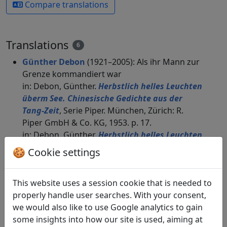
Compare translations
Translations
6
Günther Debon
(1921–2005): Als ihr Mann zur
Grenze kommandiert war
in: Debon, Günther.
Herbstlich helles Leuchten
überm See. Chinesische Gedichte aus der
Tang-Zeit
, Serie Piper. München, Zürich: R.
Piper GmbH & Co. KG, 1953. p. 17.
in: Debon, Günther.
Herbstlich helles Leuchten
überm See. Chinesische Gedichte aus der
🍪 Cookie settings
Tang-Zeit
, Serie Piper. München, Zürich: R.
Piper GmbH & Co. KG, 1989. p. 69.
This website uses a session cookie that is needed to
Max Geilinger
(1884–1948): Frühlingshaftes
properly handle user searches. With your consent,
Bedauern
Display translation
we would also like to use Google analytics to gain
in: Geilinger, Max.
Chinesische Gedichte in
some insights into how our site is used, aiming at
Vierzeilern aus der Tang-Zeit 唐人絕句百首. Mit