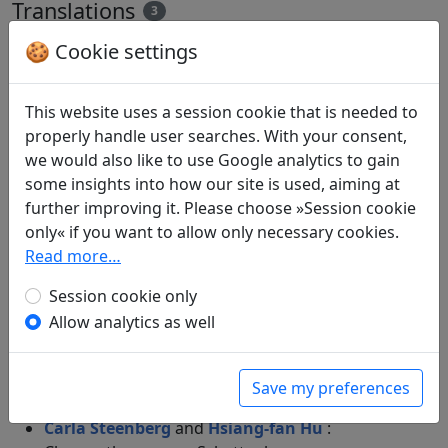
Translations
3
Günther Debon
(1921–2005): Zum Fest im
🍪 Cookie settings
Neunten Monat droben auf dem Tsi-schan
in: Gundert, Wilhelm.
Lyrik des Ostens
.
This website uses a session cookie that is needed to
München: Carl Hanser Verlag, 1952. p. 341f.
properly handle user searches. With your consent,
in: Debon, Günther.
Mein Haus liegt
we would also like to use Google analytics to gain
menschenfern, doch nah den Dingen.
some insights into how our site is used, aiming at
Dreitausend Jahre chinesischer Poesie
.
further improving it. Please choose »Session cookie
München: Eugen Diederichs Verlag, 1988. p.
only« if you want to allow only necessary cookies.
131.
Read more…
Jochen Kandel
: Am 9. September bei einem
Ausflug auf den Berg Ch'i
Session cookie only
in: Kandel, Jochen.
Das chinesische Brevier
Allow analytics as well
vom weinseligen Leben. Heitere Gedichte,
beschwingte Lieder und trunkene Balladen
der großen Poeten aus dem Reich der Mitte
.
Save my preferences
Bern: Scherz Verlag, 1985. p. 156.
Carla Steenberg
and
Hsiang-fan Hu
: