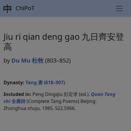
ChiPoT
Jiu ri qian deng gao 九日齊安登
高
by
Du Mu 杜牧
(803–852)
Dynasty:
Tang 唐 (618–907)
Included in:
Peng Dingqiu 彭定求 (ed.).
Quan Tang
shi
全唐詩
(Complete Tang Poems) Beijing:
Zhonghua shuju, 1985. 522.5966.