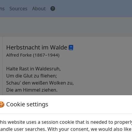
ons
Sources
About
Herbstnacht im Walde
Alfred Forke (1867–1944)
Halte Rast in Waldesruh,
Um die Glut zu fliehen;
Schau' den weißen Wolken zu,
Die am Himmel ziehen.
🍪 Cookie settings
Und das Herz voll Fröhlichkeit,
Freu' ich mich des Lebens.
Vor mir steht der Wein bereit,
his website uses a session cookie that is needed to properl
Harret nicht vergebens.
andle user searches. With your consent, we would also like