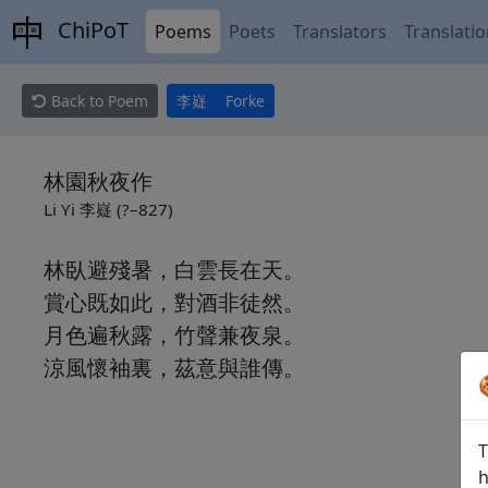
ChiPoT
Poems
Poets
Translators
Translati
Back to Poem
李嶷
Forke
林園秋夜作
Li Yi 李嶷 (?–827)
林臥避殘暑，白雲長在天。
賞心既如此，對酒非徒然。
月色遍秋露，竹聲兼夜泉。
涼風懷袖裏，茲意與誰傳。
T
h