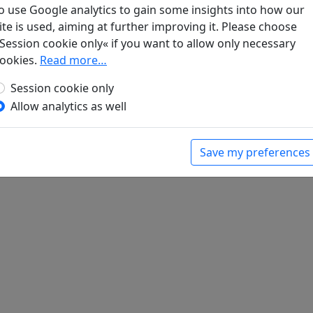
o use Google analytics to gain some insights into how our
Nieder sinkt der Herbsttau sacht,
ite is used, aiming at further improving it. Please choose
Mond sein Licht ergießet,
Session cookie only« if you want to allow only necessary
Bambus rauscht, in Waldesnacht
ookies.
Read more…
Eine Quelle fließet.
Session cookie only
Ärmel füllt und Busen an
Allow analytics as well
Mir der Wind, der kühle.
Niemandem ich sagen kann,
Save my preferences