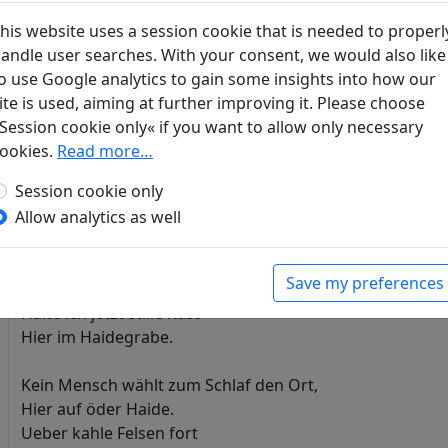
Auf den Tischen hat ein Mahl
his website uses a session cookie that is needed to properl
Man mir aufgetragen.
andle user searches. With your consent, we would also like
Bitter die Verwandten all'
o use Google analytics to gain some insights into how our
Meinen Tod beklagen.
ite is used, aiming at further improving it. Please choose
Session cookie only« if you want to allow only necessary
Möchte sprechen; keinen Ton
ookies.
Read more…
Meine Lippe findet.
Session cookie only
Möchte sehn; auf immer schon
Allow analytics as well
Ist mein Aug' erblindet.
Während eh'dem im Palast
Save my preferences
Ich geschlummert habe,
Halte ich jetzt stille Rast
Hier im Haidegrabe.
Kein Mensch wählt zum Schlaf den Ort,
Hier auf öder Haide.
Ueber kahle Felsen fort