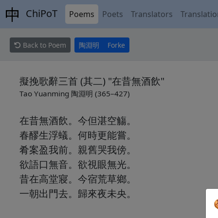
ChiPoT
Poems
Poets
Translators
Translati
Back to Poem
陶淵明
Forke
擬挽歌辭三首 (其二) "在昔無酒飲"
Tao Yuanming 陶淵明 (365–427)
在昔無酒飲。今但湛空觴。
春醪生浮蟻。何時更能嘗。
肴案盈我前。親舊哭我傍。
欲語口無音。欲視眼無光。
昔在高堂寢。今宿荒草鄉。
一朝出門去。歸來夜未央。