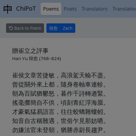
ChiPoT
Poems
Poets
Translators
Translati
Back to Poem
韓愈
Zach
贈崔立之評事
Han Yu 韓愈 (768–824)
崔侯文章苦捷敏，高浪駕天輸不盡。
曾從關外來上都，隨身卷軸車連軫。
朝為百賦猶鬱怒，暮作千詩轉遒緊。
搖毫擲簡自不供，頃刻青紅浮海蜃。
才豪氣猛易語言，往往蛟螭雜螻蚓。
知音自古稱難遇，世俗乍見那妨哂。
勿嫌法官未登朝，猶勝赤尉長趨尹。