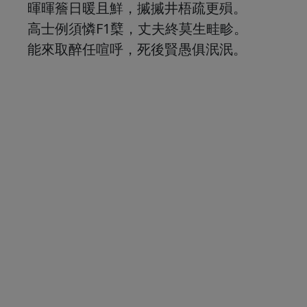
暉暉簷日暖且鮮，摵摵井梧疏更殞。
高士例須憐F1櫱，丈夫終莫生畦畛。
能來取醉任喧呼，死後賢愚俱泯泯。