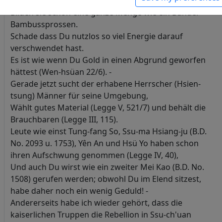
einmal hervorsuche,
Bilden sie schon eine ganze Menge wie ein Bündel
Bambussprossen.
Schade dass Du nutzlos so viel Energie darauf
verschwendet hast.
Es ist wie wenn Du Gold in einen Abgrund geworfen
hättest (Wen-hsüan 22/6). -
Gerade jetzt sucht der erhabene Herrscher (Hsien-
tsung) Männer für seine Umgebung,
Wählt gutes Material (Legge V, 521/7) und behält die
Brauchbaren (Legge III, 115).
Leute wie einst Tung-fang So, Ssu-ma Hsiang-ju (B.D.
No. 2093 u. 1753), Yên An und Hsü Yo haben schon
ihren Aufschwung genommen (Legge IV, 40),
Und auch Du wirst wie ein zweiter Mei Kao (B.D. No.
1508) gerufen werden; obwohl Du im Elend sitzest,
habe daher noch ein wenig Geduld! -
Andererseits habe ich wieder gehört, dass die
kaiserlichen Truppen die Rebellion in Ssu-ch'uan