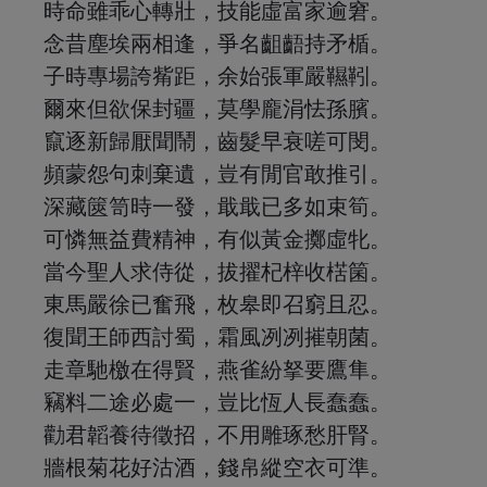
時命雖乖心轉壯，技能虛富家逾窘。
念昔塵埃兩相逢，爭名齟齬持矛楯。
子時專場誇觜距，余始張軍嚴韅靷。
爾來但欲保封疆，莫學龐涓怯孫臏。
竄逐新歸厭聞鬧，齒髮早衰嗟可閔。
頻蒙怨句刺棄遺，豈有閒官敢推引。
深藏篋笥時一發，戢戢已多如束筍。
可憐無益費精神，有似黃金擲虛牝。
當今聖人求侍從，拔擢杞梓收楛箘。
東馬嚴徐已奮飛，枚皋即召窮且忍。
復聞王師西討蜀，霜風冽冽摧朝菌。
走章馳檄在得賢，燕雀紛拏要鷹隼。
竊料二途必處一，豈比恆人長蠢蠢。
勸君韜養待徵招，不用雕琢愁肝腎。
牆根菊花好沽酒，錢帛縱空衣可準。