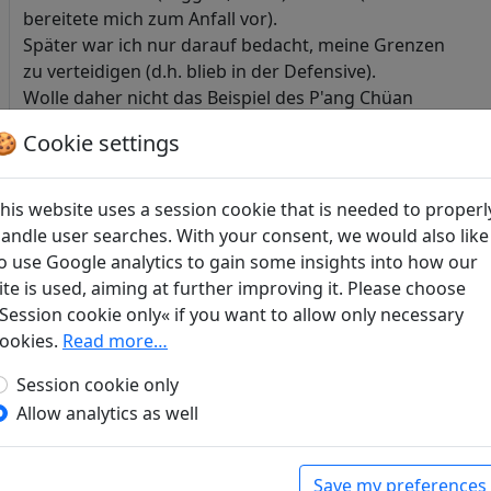
bereitete mich zum Anfall vor).
Später war ich nur darauf bedacht, meine Grenzen
zu verteidigen (d.h. blieb in der Defensive).
Wolle daher nicht das Beispiel des P'ang Chüan
nachahmen, der aus Furcht vor Sun P'in (Giles, B.D.
🍪 Cookie settings
No. 1825, Pétillon, All. litt. pg. 286) diesen ermorden
liess (d.h. Du brauchst mich nicht zu fürchten). -
Nach meiner kürzlichen Rückkehr aus der
his website uses a session cookie that is needed to properl
Verbannung (in Chiang-ling) bin ich all' dieses
andle user searches. With your consent, we would also like
Treibens (des poetischen Wettbewerbs) müde
o use Google analytics to gain some insights into how our
geworden.
ite is used, aiming at further improving it. Please choose
Wiederholt habe ich von Dir Gedichte voll Kränkung
Session cookie only« if you want to allow only necessary
erhalten, worin Du mir vorwirfst, ich hätte Dich
ookies.
Read more…
aufgegeben (Legge IV, 350).
Session cookie only
Doch wie könnte ich kleiner Beamter (Han Yü war
Allow analytics as well
damals Professor an der kaiserlichen Schule Kuo-tzu-
chien) es wagen, Dich gönnerhaft zu protegieren?
Wenn ich Deine tief im Koffer verwahrten Gedichte
Save my preferences