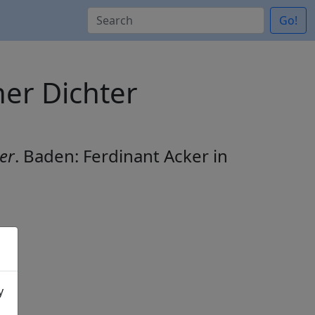
Go!
her Dichter
er
. Baden: Ferdinant Acker in
y