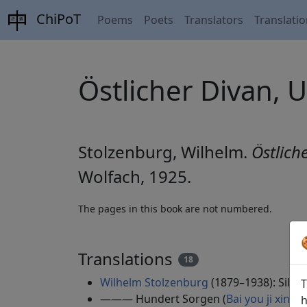
ChiPoT
Poems
Poets
Translators
Translati
Östlicher Divan, 
Stolzenburg, Wilhelm.
Östlich
Wolfach, 1925.
The pages in this book are not numbered.
Translations
18
Wilhelm Stolzenburg
(1879–1938): Silber
T
——— Hundert Sorgen (
Bai you ji xi
h