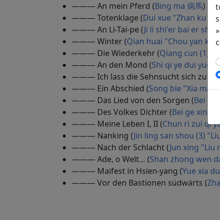
——— An mein Pferd (
Bing ma 病馬
)
t
——— Totenklage (
Dui xue "Zhan ku 
s
——— An Li-Tai-pe (
Ji li shi'er bai e
»
——— Winter (
Qian huai "Chou yan 
c
——— Die Wiederkehr (
Qiang cun (1)
——— An den Mond (
Shi qi ye dui y
——— Ich lass die Sehnsucht sich zu Tod
——— Ein Abschied (
Song bie "Xia ma
——— Das Lied von den Sorgen (
Bei g
——— Des Volkes Dichter (
Bei ge xin
——— Meine Leben I, II (
Chun ri zui q
——— Nanking (
Jin ling san shou (
——— Nach der Schlacht (
Jun xing "L
——— Ade, o Welt… (
Shan zhong wen 
——— Maifest in Hsien-yang (
Yue xia 
——— Vor den Bastionen südwärts (
Zh