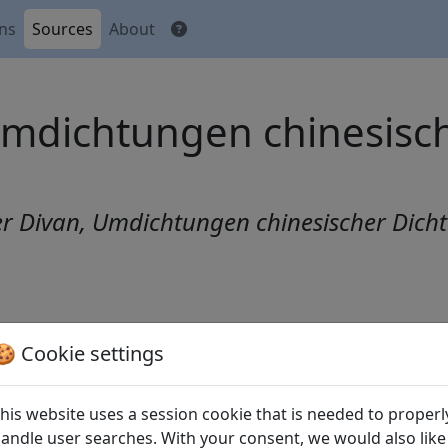
ons
Sources
About
Umdichtungen chinesisc
er Divan, Umdichtungen chinesischer Dicht
🍪 Cookie settings
fische (
Bai xiao 白小
)
his website uses a session cookie that is needed to properl
ng 白憂集行
)
andle user searches. With your consent, we would also like