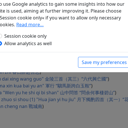
o use Google analytics to gain some insights into how our
duo xin gui" 對雪“戰哭多新鬼“
)
ite is used, aiming at further improving it. Please choose
r shi yun 寄李十二白二十韻
)
Session cookie only« if you want to allow only necessary
kan shuang lu" 遣懷“愁眼看霜露”
)
ookies.
Read more…
 "Zheng rong chi yun xi" 羌村（其一）“崢嶸赤雲西”
)
Session cookie only
ue 十七夜對月
)
Allow analytics as well
e fliegen… (
Not determined 未定
)
 yin jun jiu" 送別 “下馬飲君酒”
)
e xing 悲歌行
)
Save my preferences
g 悲歌行
)
i yan zhi 春日醉起言志
)
3) "Liu dai xing wang guo" 金陵三首（其三）“六代興亡國”
)
iu ma xin kua bai yu an" 軍行 “騮馬新跨白玉鞍”
)
da "Wen yu he shi qi bi shan" 山中問答 “問余何事棲碧山”
)
du zhuo si shou (1) "Hua jian yi hu jiu" 月下獨酌四首（其
an cheng nan 戰城南
)