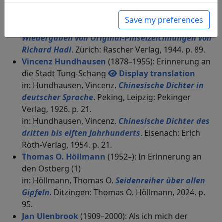
Vierzeilern aus der Tang-Zeit 唐人絕句百首. Mit 6
Reproduktionen alter Gemälde aus dem
Save my preferences
kaiserlichen Palast zu Peking auf Tafeln und 20
Wiedergaben von Original-Pinselzeichnungen von
Richard Hadl
. Zürich: Rascher Verlag, 1944. p. 89.
Vincenz Hundhausen
(1878–1955): Erinnerung an
die Stadt Tung-Schang
Display translation
in: Hundhausen, Vincenz.
Chinesische Dichter in
deutscher Sprache
. Peking, Leipzig: Pekinger
Verlag, 1926. p. 21.
in: Hundhausen, Vincenz.
Chinesische Dichter des
dritten bis elften Jahrhunderts
. Eisenach: Erich
Röth-Verlag, 1954. p. 21.
Thomas O. Höllmann
(1952–): In Erinnerung an
den Ostberg (1)
in: Höllmann, Thomas O.
Seidenreiher über allen
Gipfeln
. Ditzingen: Thomas O. Höllmann, 2024. p.
95.
Jan Ulenbrook
(1909–2000): Als ich mich der