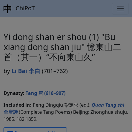
ChiPoT
Yi dong shan er shou (1) "Bu
xiang dong shan jiu" 憶東山二
首（其一）“不向東山久”
by
Li Bai 李白
(701–762)
Dynasty:
Tang 唐 (618–907)
Included in:
Peng Dingqiu 彭定求 (ed.).
Quan Tang shi
全唐詩
(Complete Tang Poems) Beijing: Zhonghua shuju,
1985. 182.1859.