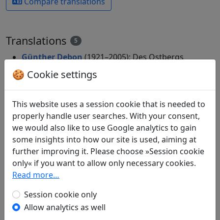
Compare translations
Translations
5
Günther Debon
(1921–2005): Des Ostbergs
gedenkend, "Wie lang bin ich im Ostberg nicht
🍪 Cookie settings
gewesen"
in: Debon, Günther.
Mein Haus liegt menschenfern,
This website uses a session cookie that is needed to
doch nah den Dingen. Dreitausend Jahre
properly handle user searches. With your consent,
chinesischer Poesie
. München: Eugen Diederichs
we would also like to use Google analytics to gain
Verlag, 1988. p. 252.
some insights into how our site is used, aiming at
in: Debon, Günther.
Mein Weg verliert sich fern in
further improving it. Please choose »Session cookie
weißen Wolken. Chinesische Lyrik aus drei
only« if you want to allow only necessary cookies.
Jahrtausenden
. Heidelberg: Verlag Lambert
Read more…
Schneider, 1988. p. 94.
Max Geilinger
(1884–1948): In der Grotte der
Session cookie only
Zimtrosen
Display translation
Allow analytics as well
in: Geilinger, Max.
Chinesische Gedichte in