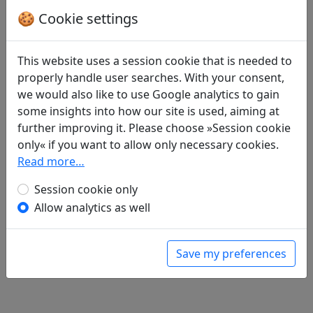
Translations
2
🍪 Cookie settings
Albert Ehrenstein
(1886–1950): Dein Pferd ist
gelb
This website uses a session cookie that is needed to
in: Ehrenstein, Albert.
Chinesische
properly handle user searches. With your consent,
Dichtungen. Lyrik
, Werke. München: Klaus
we would also like to use Google analytics to gain
Boer Verlag, 1995. p. 285.
some insights into how our site is used, aiming at
Alfred Forke
(1867–1944): Die Kameraden
further improving it. Please choose »Session cookie
Display translation
only« if you want to allow only necessary cookies.
in: Forke, Alfred.
Blüthen chinesischer
Read more…
Dichtung
. Magdeburg: Commissionsverlag:
Faber'sche Buchdruckerei, A. & R. Faber, 1899.
Session cookie only
in: Forke, Alfred.
Dichtungen der Tang- und
Allow analytics as well
Sung-Zeit
, Veröffentlichungen des Seminars
für Sprache und Kultur Chinas an der
Hamburgischen Universität. Hamburg:
Save my preferences
Friederichsen, de Gruyter & Co., 1929. p. 42.