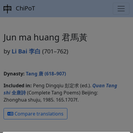
ChiPoT
Jun ma huang 君馬黃
by
Li Bai 李白
(701–762)
Dynasty:
Tang 唐 (618–907)
Included in:
Peng Dingqiu 彭定求 (ed.).
Quan Tang
shi
全唐詩
(Complete Tang Poems) Beijing:
Zhonghua shuju, 1985. 165.1707f.
Compare translations