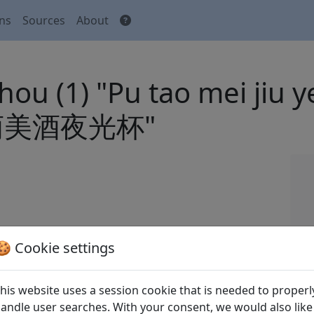
ons
Sources
About
shou (1) "Pu tao mei jiu
葡萄美酒夜光杯"
 Tang shi
全唐詩
(Complete Tang Poems) Beijing:
🍪 Cookie settings
his website uses a session cookie that is needed to properl
andle user searches. With your consent, we would also like