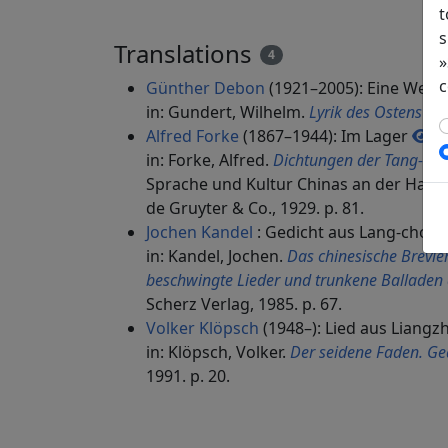
t
s
Translations
4
»
c
Günther Debon
(1921–2005): Eine Weis
in: Gundert, Wilhelm.
Lyrik des Ostens
. M
Alfred Forke
(1867–1944): Im Lager
Di
in: Forke, Alfred.
Dichtungen der Tang- un
Sprache und Kultur Chinas an der Hamb
de Gruyter & Co., 1929. p. 81.
Jochen Kandel
: Gedicht aus Lang-chou
in: Kandel, Jochen.
Das chinesische Brevie
beschwingte Lieder und trunkene Balladen 
Scherz Verlag, 1985. p. 67.
Volker Klöpsch
(1948–): Lied aus Liangz
in: Klöpsch, Volker.
Der seidene Faden. Ge
1991. p. 20.