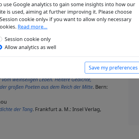
o use Google analytics to gain some insights into how our
ite is used, aiming at further improving it. Please choose
Session cookie only« if you want to allow only necessary
ookies.
Read more…
e aus Liang-dschou
ünchen: Carl Hanser Verlag, 1952. p. 281.
Session cookie only
splay translation
Allow analytics as well
d Sung-Zeit
, Veröffentlichungen des Seminars für
urgischen Universität. Hamburg: Friederichsen,
Save my preferences
r vom weinseligen Leben. Heitere Gedichte,
der großen Poeten aus dem Reich der Mitte
. Bern:
hou
dichte der Tang
. Frankfurt a. M.: Insel Verlag,