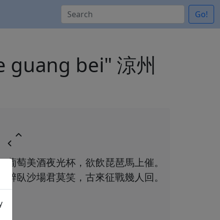
Go!
 ye guang bei" 涼州
葡萄美酒夜光杯，欲飲琵琶馬上催。
醉臥沙場君莫笑，古來征戰幾人回。
y