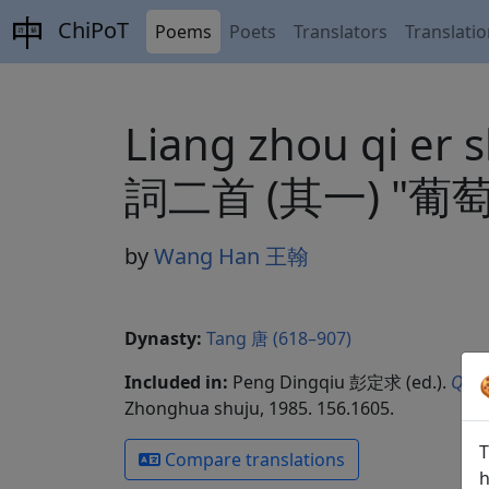
ChiPoT
Poems
Poets
Translators
Translati
Liang zhou qi er 
詞二首 (其一) "
by
Wang Han 王翰
Dynasty:
Tang 唐 (618–907)
Included in:
Peng Dingqiu 彭定求 (ed.).
Quan
Zhonghua shuju, 1985. 156.1605.
T
Compare translations
h