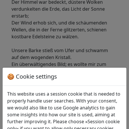
Der Himmel war bedeckt, düstere Wolken
verdunkelten die Erde, das Licht der Sonne
erstarb;
Der Wind erhob sich, und die schäumenden
Wellen, die in der Ferne glitzerten, schienen
kostbare Edelsteine zu wälzen.
Unsere Barke stieß vom Ufer und schwamm
auf dem wogenden Kristall.
Ein überwältigendes Bild; es wollte mir zum
Liede werden, aber meine Gedanken waren
🍪 Cookie settings
voll Trauer und schmerzlich wachsender
Sorge.
Wer bliebe ruhig mitten in der Gefahr!
This website uses a session cookie that is needed to
Dieser tückische Wind, diese stürmische Flut,
properly handle user searches. With your consent,
wie sollten wir ihnen entrinnen!
we would also like to use Google analytics to gain
some insights into how our site is used, aiming at
Nun läßt der Patron das seidene Segel
further improving it. Please choose »Session cookie
entfalten,
only« if you want to allow only necessary cookies.