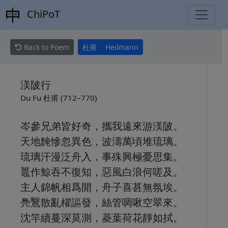
ChiPoT
Back to Poem
杜甫
Heilmann
渼陂行
Du Fu 杜甫 (712–770)
岑參兄弟皆好奇，攜我遠來游渼陂。
天地黤慘忽異色，波濤萬頃堆琉璃。
琉璃汗漫泛舟入，事殊興極憂思集。
鼉作鯨吞不復知，惡風白浪何嗟及。
主人錦帆相爲開，舟子喜甚無氛埃。
鳧鷖散亂櫂謳發，絲管啁啾空翠來。
沈竿續蔓深莫測，菱葉荷花靜如拭。