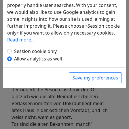
properly handle user searches. With your consent,
we would also like to use Google analytics to gain
Noch einmal komme ich nach Hsiang-
some insights into how our site is used, aiming at
yang und suche meine alte Wohnung
further improving it. Please choose »Session cookie
auf
only« if you want to allow only necessary cookies.
Erwin von Zach (1872–1942)
Read more…
Als ich zum erstenmal nach Hsiang-yang kam,
Session cookie only
sprosste dem Jüngling der erste Bart.
Allow analytics as well
Nun da ich Hsiang-yang von neuem besuch, ist
Bart und Schläfenhaar halbergraut.
Meine einstigen Wanderungen hier sind mir
Save my preferences
alle schon zu Traumgebilden geworden, doch
der neuerliche Besuch lässt mir den Ort
plötzlich wie die alte Heimat erscheinen.
Verlassen inmitten von Unkraut liegt mein
altes Haus in der östlichen Vorstadt, und ich
weiss nicht, wem es gehört.
Tot sind die alten Bekannten, manch'