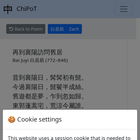
ChiPoT
Back to Poem
白居易
Zach
再到襄陽訪問舊居
Bai Juyi 白居易 (772–846)
昔到襄陽日，髯髯初有髭。
今過襄陽日，髭鬢半成絲。
舊遊都是夢，乍到忽如歸。
東郭蓬蒿宅，荒涼今屬誰。
故知多零落，閭井亦遷移。
🍪 Cookie settings
獨有秋江水，煙波似舊時。
This website uses a session cookie that is needed to